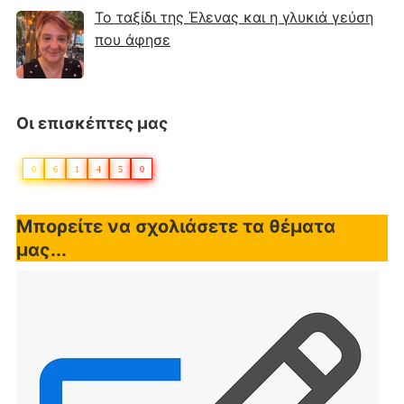
Το ταξίδι της Έλενας και η γλυκιά γεύση
που άφησε
Οι επισκέπτες μας
0
6
1
4
5
0
Μπορείτε να σχολιάσετε τα θέματα
μας...