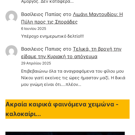
Αμοργός. Δεν κατάφερα…
Βασίλειος Παπίας
στο
Λιμάνι Μαντουδίου: Η
Πύλη προς τις Σποράδες
6 Ιουνίου 2025
Υπέροχο ενημερωτικό δελτίο!!!
Βασιλειος Παπιας
στο
Τελικά, τη βροχή την
είδαμε την Κυριακή το απόγευμα
29 Απριλίου 2025
Επιβεβαιώνω όλα τα αναγραφόμενα του φίλου μου
Νίκου γιατί εκείνες τις ώρες ήμασταν μαζί. Η δικιά
μου γνώμη είναι ότι....πλέον…
Ακραία καιρικά φαινόμενα χειμώνα -
καλοκαίρι...