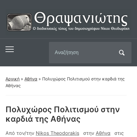
Αναζήτηση
Εναλλαγή
για:
του
μενού
για
Αρχική
»
Αθήνα
»
Πολυχώρος Πολιτισμού στην καρδιά της
κινητά
Αθήνας
Πολυχώρος Πολιτισμού στην
καρδιά της Αθήνας
Από τον/την
Nikos Theodorakis
στην
Αθήνα
στις