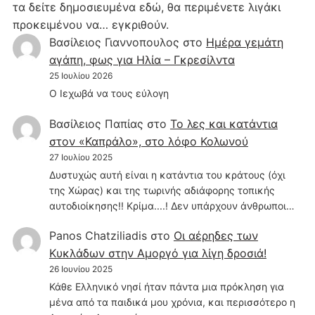
τα δείτε δημοσιευμένα εδώ, θα περιμένετε λιγάκι
προκειμένου να… εγκριθούν.
Βασίλειος Γιαννοπουλος
στο
Hμέρα γεμάτη
αγάπη, φως για Ηλία – Γκρεσίλντα
25 Ιουλίου 2026
Ο Ιεχωβά να τους εύλογη
Βασίλειος Παπίας
στο
Το λες και κατάντια
στον «Καπράλο», στο λόφο Κολωνού
27 Ιουλίου 2025
Δυστυχώς αυτή είναι η κατάντια του κράτους (όχι
της Χώρας) και της τωρινής αδιάφορης τοπικής
αυτοδιοίκησης!! Κρίμα....! Δεν υπάρχουν άνθρωποι…
Panos Chatziliadis
στο
Οι αέρηδες των
Κυκλάδων στην Αμοργό για λίγη δροσιά!
26 Ιουνίου 2025
Κάθε Ελληνικό νησί ήταν πάντα μια πρόκληση για
μένα από τα παιδικά μου χρόνια, και περισσότερο η