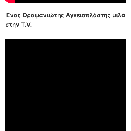
Ένας Θραψανιώτης Αγγειοπλάστης μιλά
στην T.V.