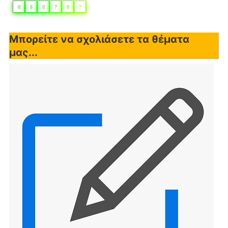
0
6
0
7
8
7
Μπορείτε να σχολιάσετε τα θέματα
μας...