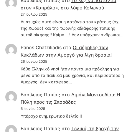
Βασίλειος Παπίας
στο
Το λες και κατάντια
στον «Καπράλο», στο λόφο Κολωνού
27 Ιουλίου 2025
Δυστυχώς αυτή είναι η κατάντια του κράτους (όχι
της Χώρας) και της τωρινής αδιάφορης τοπικής
αυτοδιοίκησης!! Κρίμα....! Δεν υπάρχουν άνθρωποι…
Panos Chatziliadis
στο
Οι αέρηδες των
Κυκλάδων στην Αμοργό για λίγη δροσιά!
26 Ιουνίου 2025
Κάθε Ελληνικό νησί ήταν πάντα μια πρόκληση για
μένα από τα παιδικά μου χρόνια, και περισσότερο η
Αμοργός. Δεν κατάφερα…
Βασίλειος Παπίας
στο
Λιμάνι Μαντουδίου: Η
Πύλη προς τις Σποράδες
6 Ιουνίου 2025
Υπέροχο ενημερωτικό δελτίο!!!
Βασιλειος Παπιας
στο
Τελικά, τη βροχή την