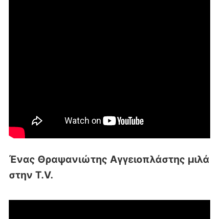
Ένας Θραψανιώτης Αγγειοπλάστης μιλά
στην T.V.