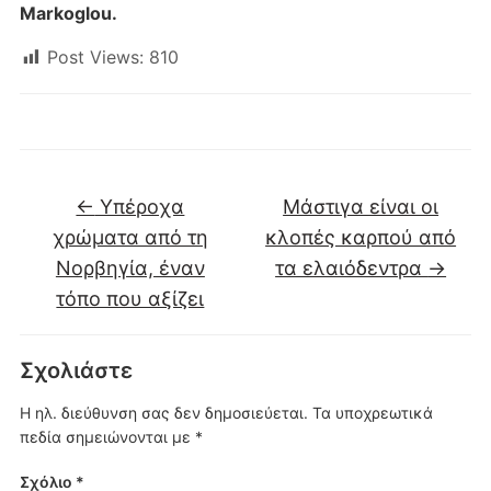
Markoglou.
Post Views:
810
←
Υπέροχα
Μάστιγα είναι οι
χρώματα από τη
κλοπές καρπού από
Νορβηγία, έναν
τα ελαιόδεντρα
→
τόπο που αξίζει
Σχολιάστε
Η ηλ. διεύθυνση σας δεν δημοσιεύεται.
Τα υποχρεωτικά
πεδία σημειώνονται με
*
Σχόλιο
*