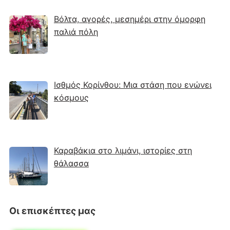
Βόλτα, αγορές, μεσημέρι στην όμορφη
παλιά πόλη
Ισθμός Κορίνθου: Μια στάση που ενώνει
κόσμους
Καραβάκια στο λιμάνι, ιστορίες στη
θάλασσα
Οι επισκέπτες μας