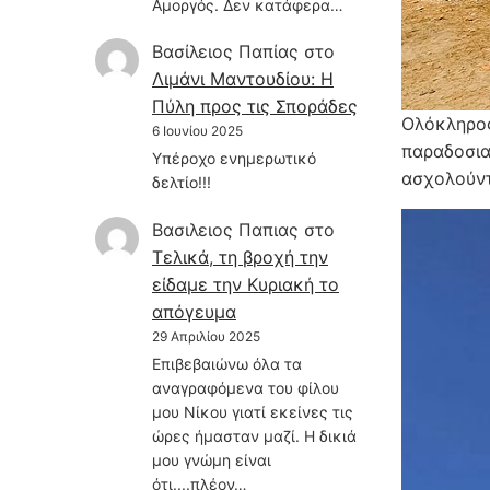
Αμοργός. Δεν κατάφερα…
Βασίλειος Παπίας
στο
Λιμάνι Μαντουδίου: Η
Πύλη προς τις Σποράδες
Ολόκληρος
6 Ιουνίου 2025
παραδοσια
Υπέροχο ενημερωτικό
ασχολούντ
δελτίο!!!
Βασιλειος Παπιας
στο
Τελικά, τη βροχή την
είδαμε την Κυριακή το
απόγευμα
29 Απριλίου 2025
Επιβεβαιώνω όλα τα
αναγραφόμενα του φίλου
μου Νίκου γιατί εκείνες τις
ώρες ήμασταν μαζί. Η δικιά
μου γνώμη είναι
ότι....πλέον…