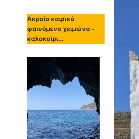
Ακραία καιρικά
φαινόμενα χειμώνα -
καλοκαίρι...