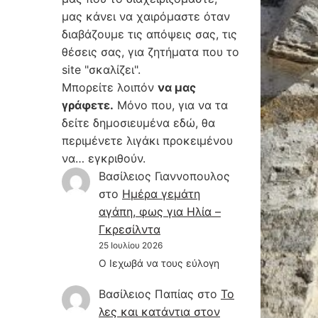
μας κάνει να χαιρόμαστε όταν
διαβάζουμε τις απόψεις σας, τις
θέσεις σας, για ζητήματα που το
site "σκαλίζει".
Μπορείτε λοιπόν
να μας
γράφετε.
Μόνο που, για να τα
δείτε δημοσιευμένα εδώ, θα
περιμένετε λιγάκι προκειμένου
να… εγκριθούν.
Βασίλειος Γιαννοπουλος
στο
Hμέρα γεμάτη
αγάπη, φως για Ηλία –
Γκρεσίλντα
25 Ιουλίου 2026
Ο Ιεχωβά να τους εύλογη
Βασίλειος Παπίας
στο
Το
λες και κατάντια στον