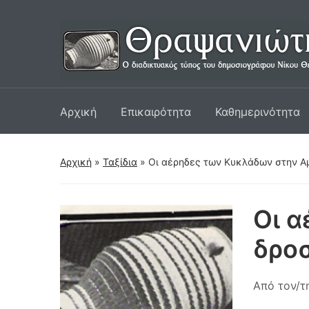
Αρχική
Επικαιρότητα
Καθημερινότητα
Αρχική
»
Ταξίδια
»
Οι αέρηδες των Κυκλάδων στην Αμο
Οι α
δροσ
Από τον/τ