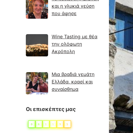
και η γλυκιά γεύση
που άφησε
Wine Tasting με θέα
την ολόφωτη
Ακρόπολη
Μια βραδιά γεμάτη
Ελλάδα, κρασί και
συναίσθημα
Οι επισκέπτες μας
0
6
1
1
9
5