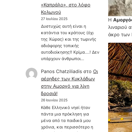
«Καπράλο», στο λόφο
Κολωνού
27 Ιουλίου 2025
Η
Αμοργό
Δυστυχώς αυτή είναι η
λιναριού 
κατάντια του κράτους (όχι
άκρο των 
της Χώρας) και της τωρινής
αδιάφορης τοπικής
αυτοδιοίκησης!! Κρίμα....! Δεν
υπάρχουν άνθρωποι…
Panos Chatziliadis
στο
Οι
αέρηδες των Κυκλάδων
στην Αμοργό για λίγη
δροσιά!
26 Ιουνίου 2025
Κάθε Ελληνικό νησί ήταν
πάντα μια πρόκληση για
μένα από τα παιδικά μου
χρόνια, και περισσότερο η