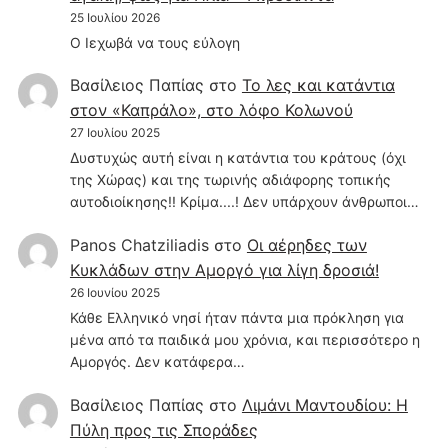
25 Ιουλίου 2026
Ο Ιεχωβά να τους εύλογη
Βασίλειος Παπίας
στο
Το λες και κατάντια
στον «Καπράλο», στο λόφο Κολωνού
27 Ιουλίου 2025
Δυστυχώς αυτή είναι η κατάντια του κράτους (όχι
της Χώρας) και της τωρινής αδιάφορης τοπικής
αυτοδιοίκησης!! Κρίμα....! Δεν υπάρχουν άνθρωποι…
Panos Chatziliadis
στο
Οι αέρηδες των
Κυκλάδων στην Αμοργό για λίγη δροσιά!
26 Ιουνίου 2025
Κάθε Ελληνικό νησί ήταν πάντα μια πρόκληση για
μένα από τα παιδικά μου χρόνια, και περισσότερο η
Αμοργός. Δεν κατάφερα…
Βασίλειος Παπίας
στο
Λιμάνι Μαντουδίου: Η
Πύλη προς τις Σποράδες