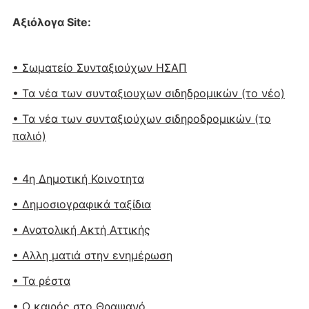
Αξιόλογα Site:
• Σωματείο Συνταξιούχων ΗΣΑΠ
• Τα νέα των συνταξιουχων σιδηδρομικών (το νέο)
• Τα νέα των συνταξιούχων σιδηροδρομικών (το
παλιό)
• 4η Δημοτική Κοινοτητα
• Δημοσιογραφικά ταξίδια
• Ανατολική Ακτή Αττικής
• Αλλη ματιά στην ενημέρωση
• Τα ρέστα
• Ο καιρός στο Θραψανό