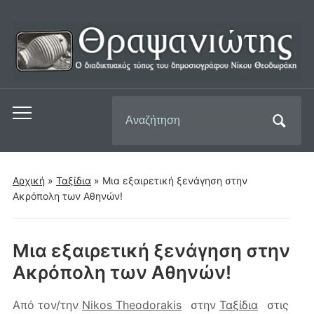
Αναζήτηση
Εναλλαγή
για:
του
μενού
για
Αρχική
»
Ταξίδια
»
Μια εξαιρετική ξενάγηση στην
κινητά
Ακρόπολη των Αθηνών!
Μια εξαιρετική ξενάγηση στην
Ακρόπολη των Αθηνών!
Από τον/την
Nikos Theodorakis
στην
Ταξίδια
στις