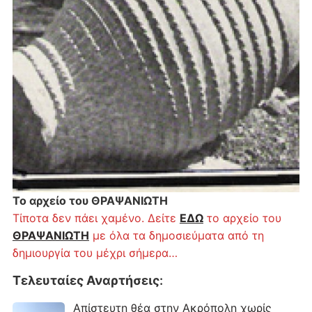
Το αρχείο του ΘΡΑΨΑΝΙΩΤΗ
Τίποτα δεν πάει χαμένο. Δείτε
ΕΔΩ
το αρχείο του
ΘΡΑΨΑΝΙΩΤΗ
με όλα τα δημοσιεύματα από τη
δημιουργία του μέχρι σήμερα…
Τελευταίες Αναρτήσεις
:
Απίστευτη θέα στην Ακρόπολη χωρίς