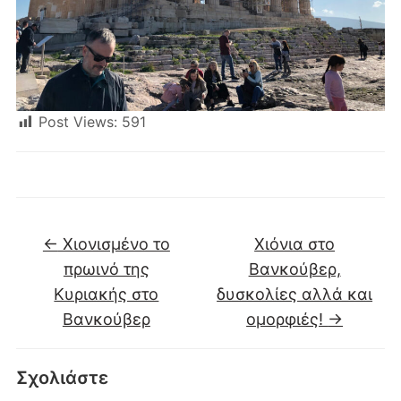
Post Views:
591
←
Χιονισμένο το
Χιόνια στο
πρωινό της
Βανκούβερ,
Κυριακής στο
δυσκολίες αλλά και
Βανκούβερ
ομορφιές!
→
Σχολιάστε