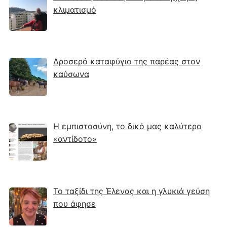
κλιματισμό
Δροσερό καταφύγιο της παρέας στον
καύσωνα
Η εμπιστοσύνη, το δικό μας καλύτερο
«αντίδοτο»
Το ταξίδι της Έλενας και η γλυκιά γεύση
που άφησε