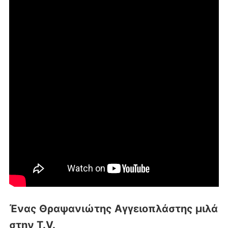
Ένας Θραψανιώτης Αγγειοπλάστης μιλά
στην T.V.