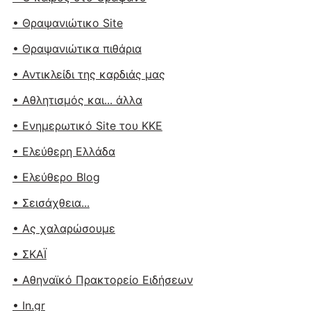
• Θραψανιώτικο Site
• Θραψανιώτικα πιθάρια
• Αντικλείδι της καρδιάς μας
• Αθλητισμός και... άλλα
• Ενημερωτικό Site του ΚΚΕ
• Ελεύθερη Ελλάδα
• Ελεύθερο Blog
• Σεισάχθεια...
• Ας χαλαρώσουμε
• ΣΚΑΪ
• Αθηναϊκό Πρακτορείο Ειδήσεων
• In.gr