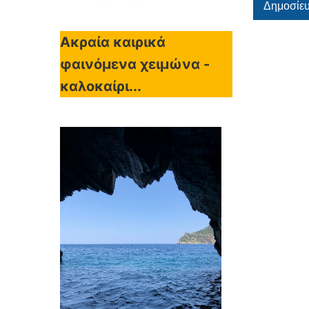
Ακραία καιρικά
φαινόμενα χειμώνα -
καλοκαίρι...