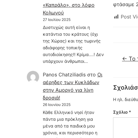
φτάσαμε 2
«Καπράλο», στο λόφο
Κολωνού
Post Vi
27 Ιουλίου 2025
Δυστυχώς αυτή είναι η
κατάντια του κράτους (όχι
της Χώρας) και της τωρινής
αδιάφορης τοπικής
αυτοδιοίκησης!! Κρίμα....! Δεν
←
Το 
υπάρχουν άνθρωποι…
Panos Chatziliadis
στο
Οι
αέρηδες των Κυκλάδων
Σχολιάσ
στην Αμοργό για λίγη
δροσιά!
Η ηλ. διεύθ
26 Ιουνίου 2025
Σχόλιο
*
Κάθε Ελληνικό νησί ήταν
πάντα μια πρόκληση για
μένα από τα παιδικά μου
χρόνια, και περισσότερο η