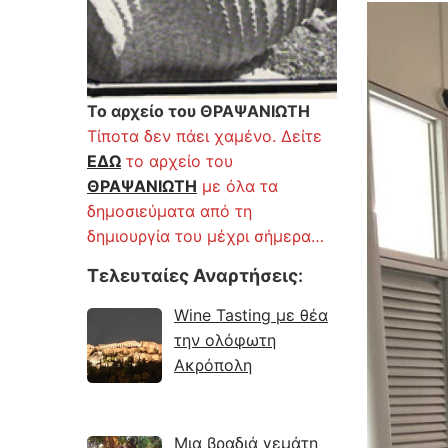
Το αρχείο του ΘΡΑΨΑΝΙΩΤΗ
Τίποτα δεν πάει χαμένο. Δείτε
ΕΔΩ
το αρχείο του
ΘΡΑΨΑΝΙΩΤΗ
με όλα τα
δημοσιεύματα από τη
δημιουργία του μέχρι σήμερα…
Τελευταίες Αναρτήσεις
:
Wine Tasting με θέα
την ολόφωτη
Ακρόπολη
Μια βραδιά γεμάτη