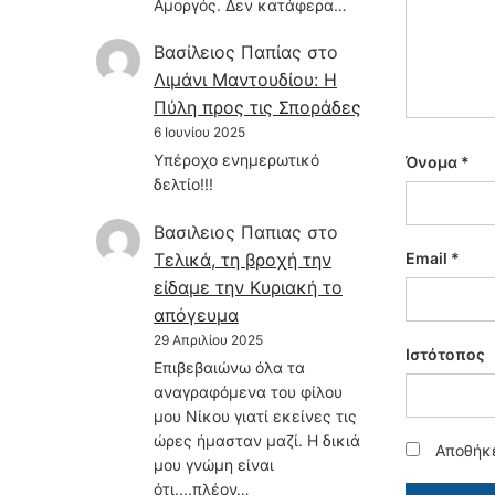
Αμοργός. Δεν κατάφερα…
Βασίλειος Παπίας
στο
Λιμάνι Μαντουδίου: Η
Πύλη προς τις Σποράδες
6 Ιουνίου 2025
Υπέροχο ενημερωτικό
Όνομα
*
δελτίο!!!
Βασιλειος Παπιας
στο
Τελικά, τη βροχή την
Email
*
είδαμε την Κυριακή το
απόγευμα
29 Απριλίου 2025
Ιστότοπος
Επιβεβαιώνω όλα τα
αναγραφόμενα του φίλου
μου Νίκου γιατί εκείνες τις
ώρες ήμασταν μαζί. Η δικιά
Αποθήκε
μου γνώμη είναι
ότι....πλέον…