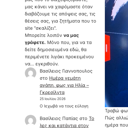
μας κάνει να χαιρόμαστε όταν
διαβάζουμε τις απόψεις σας, τις
θέσεις σας, για ζητήματα που το
site "σκαλίζει".
Μπορείτε λοιπόν
να μας
γράφετε.
Μόνο που, για να τα
δείτε δημοσιευμένα εδώ, θα
περιμένετε λιγάκι προκειμένου
να… εγκριθούν.
Βασίλειος Γιαννοπουλος
στο
Hμέρα γεμάτη
αγάπη, φως για Ηλία –
Γκρεσίλντα
25 Ιουλίου 2026
Ο Ιεχωβά να τους εύλογη
Τραβώ φωτ
Πώς αλλιώ
Βασίλειος Παπίας
στο
Το
ημέρα που
λες και κατάντια στον