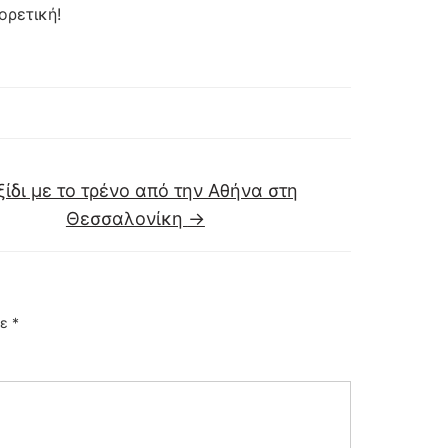
ορετική!
ίδι με το τρένο από την Αθήνα στη
Θεσσαλονίκη
→
με
*