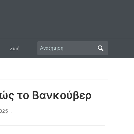
Αναζήτηση
Ζωή
για:
 ώς το Βανκούβερ
2025
.