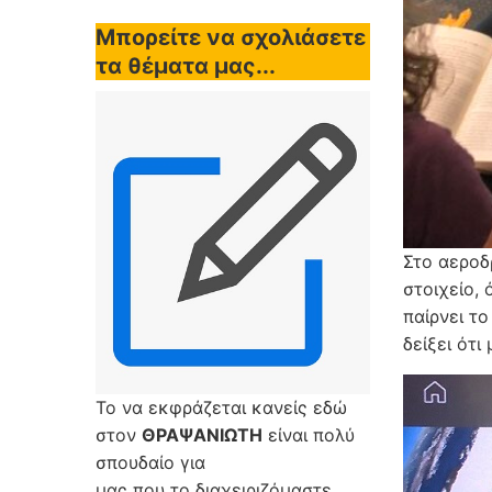
Μπορείτε να σχολιάσετε
τα θέματα μας...
Στο αεροδ
στοιχείο, 
παίρνει το
δείξει ότ
Το να εκφράζεται κανείς εδώ
στον
ΘΡΑΨΑΝΙΩΤΗ
είναι πολύ
σπουδαίο για
μας που το διαχειριζόμαστε,