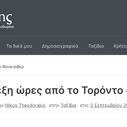
Τα δικά μου
Δημοσιογραφικά
Ταξίδια
Κρήτη
το Βανκούβερ
έξη ώρες από το Τορόντο
ην
Nikos Theodorakis
στην
Ταξίδια
στις
3 Σεπτεμβρίου 