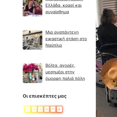
Ελλάδα, κρασί και
συναίσθημα
Μια αναπάντεχη
εικαστική στάση στο
Ναύπλιο
Βόλτα, αγορές,
μεσημέρι στην
όμορφη παλιά πόλη
Οι επισκέπτες μας
0
6
1
0
7
8