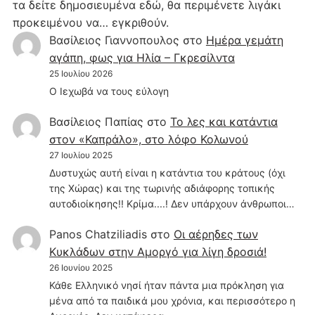
τα δείτε δημοσιευμένα εδώ, θα περιμένετε λιγάκι
προκειμένου να… εγκριθούν.
Βασίλειος Γιαννοπουλος
στο
Hμέρα γεμάτη
αγάπη, φως για Ηλία – Γκρεσίλντα
25 Ιουλίου 2026
Ο Ιεχωβά να τους εύλογη
Βασίλειος Παπίας
στο
Το λες και κατάντια
στον «Καπράλο», στο λόφο Κολωνού
27 Ιουλίου 2025
Δυστυχώς αυτή είναι η κατάντια του κράτους (όχι
της Χώρας) και της τωρινής αδιάφορης τοπικής
αυτοδιοίκησης!! Κρίμα....! Δεν υπάρχουν άνθρωποι…
Panos Chatziliadis
στο
Οι αέρηδες των
Κυκλάδων στην Αμοργό για λίγη δροσιά!
26 Ιουνίου 2025
Κάθε Ελληνικό νησί ήταν πάντα μια πρόκληση για
μένα από τα παιδικά μου χρόνια, και περισσότερο η