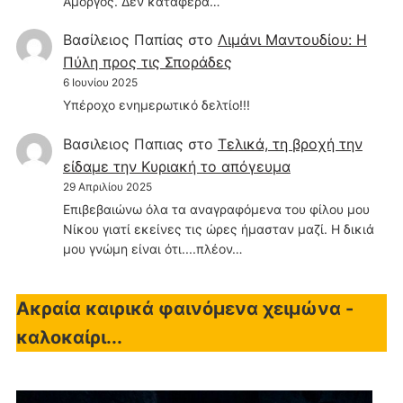
Αμοργός. Δεν κατάφερα…
Βασίλειος Παπίας
στο
Λιμάνι Μαντουδίου: Η
Πύλη προς τις Σποράδες
6 Ιουνίου 2025
Υπέροχο ενημερωτικό δελτίο!!!
Βασιλειος Παπιας
στο
Τελικά, τη βροχή την
είδαμε την Κυριακή το απόγευμα
29 Απριλίου 2025
Επιβεβαιώνω όλα τα αναγραφόμενα του φίλου μου
Νίκου γιατί εκείνες τις ώρες ήμασταν μαζί. Η δικιά
μου γνώμη είναι ότι....πλέον…
Ακραία καιρικά φαινόμενα χειμώνα -
καλοκαίρι...