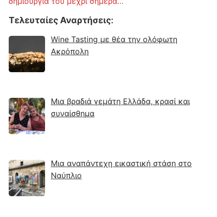
δημιουργία του μέχρι σήμερα…
Τελευταίες Αναρτήσεις
:
Wine Tasting με θέα την ολόφωτη
Ακρόπολη
Μια βραδιά γεμάτη Ελλάδα, κρασί και
συναίσθημα
Μια αναπάντεχη εικαστική στάση στο
Ναύπλιο