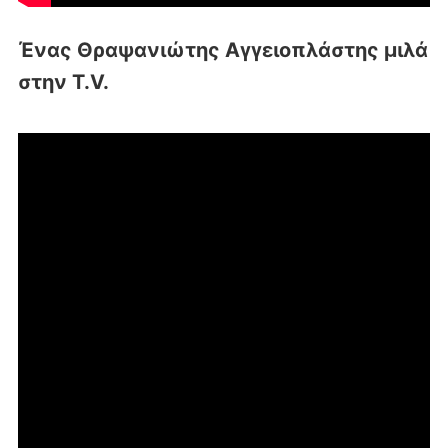
Ένας Θραψανιώτης Αγγειοπλάστης μιλά
στην T.V.