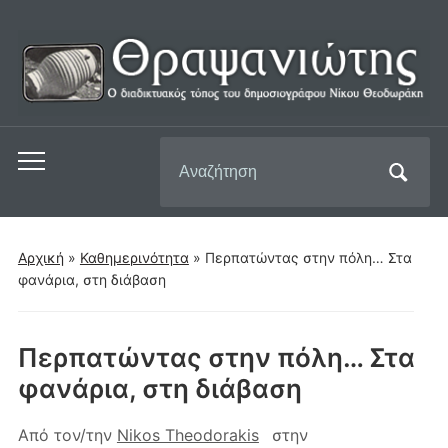
Αναζήτηση
Εναλλαγή
για:
του
μενού
για
Αρχική
»
Καθημερινότητα
»
Περπατώντας στην πόλη… Στα
κινητά
φανάρια, στη διάβαση
Περπατώντας στην πόλη… Στα
φανάρια, στη διάβαση
Από τον/την
Nikos Theodorakis
στην