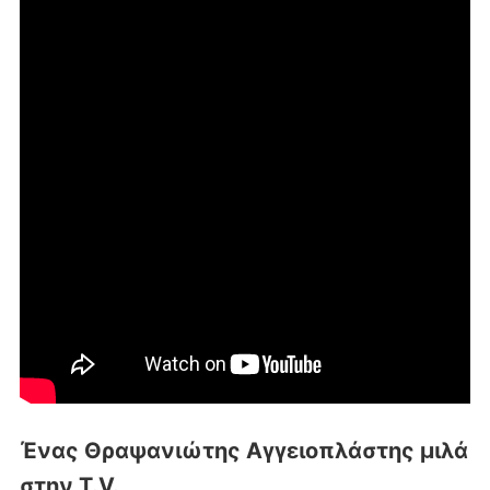
Ένας Θραψανιώτης Αγγειοπλάστης μιλά
στην T.V.