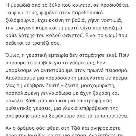
Η μυρωδιά από το ξύλο που καίγεται σε προδιαθέτει.
Το ψωμί τους, ψημένο στον παραδοσιακό
ξυλόφουρνο, έχει εκείνη τη βαθιά, γήινη νοστιμιά,
την τραγανή κόρα και τη μεστή ψίχα που αναζητά
κάθε λάτρης του καλού φαγητού. Είναι το ψωμί που
σέβεται το τραπέζι σου.
Όμως, η γευστική εμπειρία δεν σταμάτησε εκεί. Πριν
πάρουμε το καρβέλι για το γεύμα μας, δεν
μπορέσαμε να αντισταθούμε στον πρωινό πειρασμό.
Απολαύσαμε μια παραδοσιακή μπουγάτσα με κρέμα.
Μας τη σέρβιραν ζεστή – ζεστή, μοσχομυριστή,
πασπαλισμένη γενναιόδωρα με άχνη ζάχαρη και
κανέλα. Κάθε μπουκιά και μια επιστροφή στις
αυθεντικές γεύσεις, μια γλυκιά επιβράβευση της
απόφασής μας να ξεφύγουμε από τα τυποποιημένα.
Αν ο δρόμος σάς φέρει στη Τζιά και ανηφορίσετε
προς την Ιουλίδα, κάντε μια στάση. Αναζητήστε το