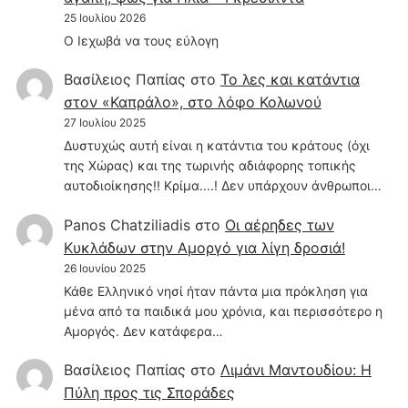
25 Ιουλίου 2026
Ο Ιεχωβά να τους εύλογη
Βασίλειος Παπίας
στο
Το λες και κατάντια
στον «Καπράλο», στο λόφο Κολωνού
27 Ιουλίου 2025
Δυστυχώς αυτή είναι η κατάντια του κράτους (όχι
της Χώρας) και της τωρινής αδιάφορης τοπικής
αυτοδιοίκησης!! Κρίμα....! Δεν υπάρχουν άνθρωποι…
Panos Chatziliadis
στο
Οι αέρηδες των
Κυκλάδων στην Αμοργό για λίγη δροσιά!
26 Ιουνίου 2025
Κάθε Ελληνικό νησί ήταν πάντα μια πρόκληση για
μένα από τα παιδικά μου χρόνια, και περισσότερο η
Αμοργός. Δεν κατάφερα…
Βασίλειος Παπίας
στο
Λιμάνι Μαντουδίου: Η
Πύλη προς τις Σποράδες