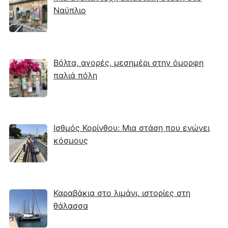
Ναύπλιο
Βόλτα, αγορές, μεσημέρι στην όμορφη
παλιά πόλη
Ισθμός Κορίνθου: Μια στάση που ενώνει
κόσμους
Καραβάκια στο λιμάνι, ιστορίες στη
θάλασσα