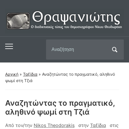
Αναζήτηση
Εναλλαγή
για:
του
μενού
για
Αρχική
»
Ταξίδια
»
Αναζητώντας το πραγματικό, αληθινό
κινητά
ψωμί στη Τζιά
Αναζητώντας το πραγματικό,
αληθινό ψωμί στη Τζιά
Από τον/την
Nikos Theodorakis
στην
Ταξίδια
στις