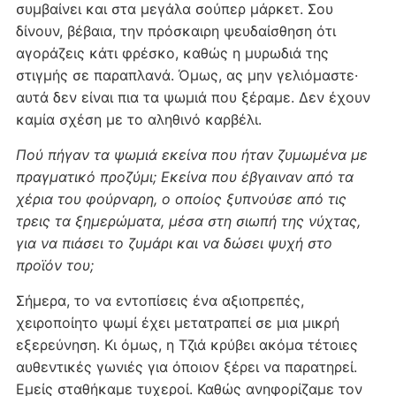
συμβαίνει και στα μεγάλα σούπερ μάρκετ. Σου
δίνουν, βέβαια, την πρόσκαιρη ψευδαίσθηση ότι
αγοράζεις κάτι φρέσκο, καθώς η μυρωδιά της
στιγμής σε παραπλανά. Όμως, ας μην γελιόμαστε·
αυτά δεν είναι πια τα ψωμιά που ξέραμε. Δεν έχουν
καμία σχέση με το αληθινό καρβέλι.
Πού πήγαν τα ψωμιά εκείνα που ήταν ζυμωμένα με
πραγματικό προζύμι; Εκείνα που έβγαιναν από τα
χέρια του φούρναρη, ο οποίος ξυπνούσε από τις
τρεις τα ξημερώματα, μέσα στη σιωπή της νύχτας,
για να πιάσει το ζυμάρι και να δώσει ψυχή στο
προϊόν του;
Σήμερα, το να εντοπίσεις ένα αξιοπρεπές,
χειροποίητο ψωμί έχει μετατραπεί σε μια μικρή
εξερεύνηση. Κι όμως, η Τζιά κρύβει ακόμα τέτοιες
αυθεντικές γωνιές για όποιον ξέρει να παρατηρεί.
Εμείς σταθήκαμε τυχεροί. Καθώς ανηφορίζαμε τον