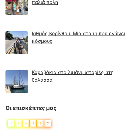
παλιά πόλη
Ισθμός Κορίνθου: Μια στάση που ενώνει
κόσμους
Καραβάκια στο λιμάνι, ιστορίες στη
θάλασσα
Οι επισκέπτες μας
0
6
0
8
8
7