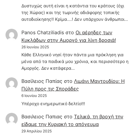
Δυστυχώς αυτή είναι η κατάντια του κράτους (όχι
της Χώρας) και της τωρινής αδιάφορης τοπικής
αυτοδιοίκησης!! Κρίμα....! Δεν υπάρχουν άνθρωποι…
Panos Chatziliadis
στο
Οι αέρηδες των
Κυκλάδων στην Αμοργό για λίγη δροσιά!
26 Ιουνίου 2025
Κάθε Ελληνικό νησί ήταν πάντα μια πρόκληση για
μένα από τα παιδικά μου χρόνια, και περισσότερο η
Αμοργός. Δεν κατάφερα…
Βασίλειος Παπίας
στο
Λιμάνι Μαντουδίου: Η
Πύλη προς τις Σποράδες
6 Ιουνίου 2025
Υπέροχο ενημερωτικό δελτίο!!!
Βασιλειος Παπιας
στο
Τελικά, τη βροχή την
είδαμε την Κυριακή το απόγευμα
29 Απριλίου 2025