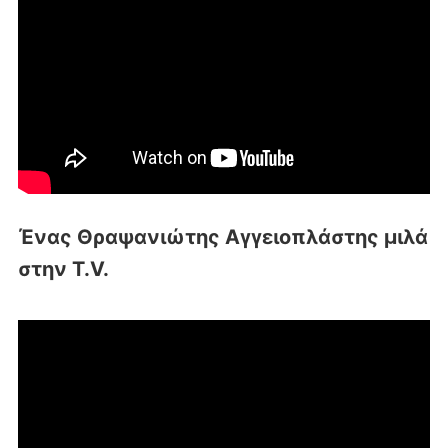
Ένας Θραψανιώτης Αγγειοπλάστης μιλά
στην T.V.