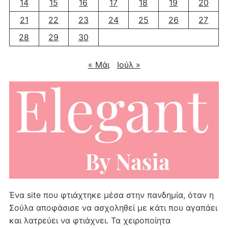
14
15
16
17
18
19
20
21
22
23
24
25
26
27
28
29
30
« Μάι
Ιούλ »
Ένα site που φτιάχτηκε μέσα στην πανδημία, όταν η
Σούλα αποφάσισε να ασχοληθεί με κάτι που αγαπάει
και λατρεύει να φτιάχνει. Τα χειροποίητα