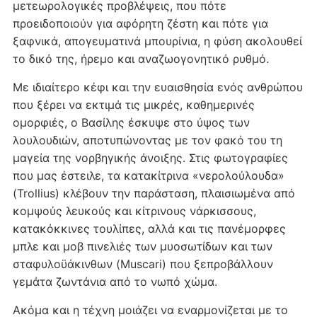
μετεωρολογικές προβλέψεις, που πότε
προειδοποιούν για αφόρητη ζέστη και πότε για
ξαφνικά, απογευματινά μπουρίνια, η φύση ακολουθεί
το δικό της, ήρεμο και αναζωογονητικό ρυθμό.
Με ιδιαίτερο κέφι και την ευαισθησία ενός ανθρώπου
που ξέρει να εκτιμά τις μικρές, καθημερινές
ομορφιές, ο Βασίλης έσκυψε στο ύψος των
λουλουδιών, αποτυπώνοντας με τον φακό του τη
μαγεία της νορβηγικής άνοιξης. Στις φωτογραφίες
που μας έστειλε, τα κατακίτρινα «νερολούλουδα»
(Trollius) κλέβουν την παράσταση, πλαισιωμένα από
κομψούς λευκούς και κίτρινους νάρκισσους,
κατακόκκινες τουλίπες, αλλά και τις πανέμορφες
μπλε και μοβ πινελιές των μυοσωτίδων και των
σταφυλοϋάκινθων (Muscari) που ξεπροβάλλουν
γεμάτα ζωντάνια από το νωπό χώμα.
Ακόμα και η τέχνη μοιάζει να εναρμονίζεται με το