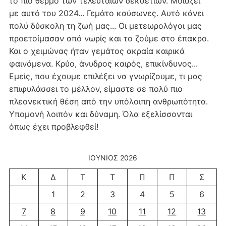
το πιο θερμό των τελευταίων δεκαετιών. Μοιάζει
με αυτό του 2024... Γεμάτο καύσωνες. Αυτό κάνει
πολύ δύσκολη τη ζωή μας... Οι μετεωρολόγοι μας
προετοίμασαν από νωρίς και το ζούμε στο έπακρο.
Και ο χειμώνας ήταν γεμάτος ακραία καιρικά
φαινόμενα. Κρύο, άνυδρος καιρός, επικίνδυνος...
Εμείς, που έχουμε επιλέξει να γνωρίζουμε, τι μας
επιφυλάσσει το μέλλον, είμαστε σε πολύ πιο
πλεονεκτική θέση από την υπόλοιπη ανθρωπότητα.
Υπομονή λοιπόν και δύναμη. Όλα εξελίσσονται
όπως έχει προβλεφθεί!
ΙΟΎΝΙΟΣ 2026
Κ
Δ
Τ
Τ
Π
Π
Σ
1
2
3
4
5
6
7
8
9
10
11
12
13