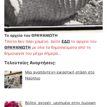
Το αρχείο του ΘΡΑΨΑΝΙΩΤΗ
Τίποτα δεν πάει χαμένο. Δείτε
ΕΔΩ
το αρχείο του
ΘΡΑΨΑΝΙΩΤΗ
με όλα τα δημοσιεύματα από τη
δημιουργία του μέχρι σήμερα…
Τελευταίες Αναρτήσεις
:
Μια αναπάντεχη εικαστική στάση στο
Ναύπλιο
Βόλτα, αγορές, μεσημέρι στην όμορφη