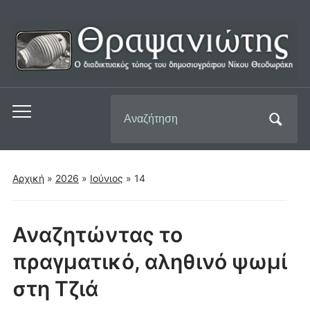
Αναζήτηση
Εναλλαγή
για:
του
μενού
για
Αρχική
»
2026
»
Ιούνιος
»
14
κινητά
Αναζητώντας το
πραγματικό, αληθινό ψωμί
στη Τζιά