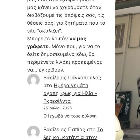
μας κάνει να χαιρόμαστε όταν
διαβάζουμε τις απόψεις σας, τις
θέσεις σας, για ζητήματα που το
site "σκαλίζει".
Μπορείτε λοιπόν
να μας
γράφετε.
Μόνο που, για να τα
δείτε δημοσιευμένα εδώ, θα
περιμένετε λιγάκι προκειμένου
να… εγκριθούν.
Βασίλειος Γιαννοπουλος
στο
Hμέρα γεμάτη
αγάπη, φως για Ηλία –
Γκρεσίλντα
25 Ιουλίου 2026
Ο Ιεχωβά να τους εύλογη
Βασίλειος Παπίας
στο
Το
λες και κατάντια στον