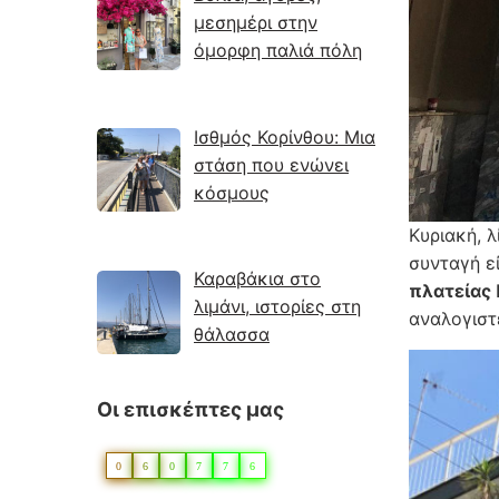
μεσημέρι στην
όμορφη παλιά πόλη
Ισθμός Κορίνθου: Μια
στάση που ενώνει
κόσμους
Κυριακή, λ
συνταγή ε
Καραβάκια στο
πλατείας
λιμάνι, ιστορίες στη
αναλογιστε
θάλασσα
Οι επισκέπτες μας
0
6
0
7
7
6