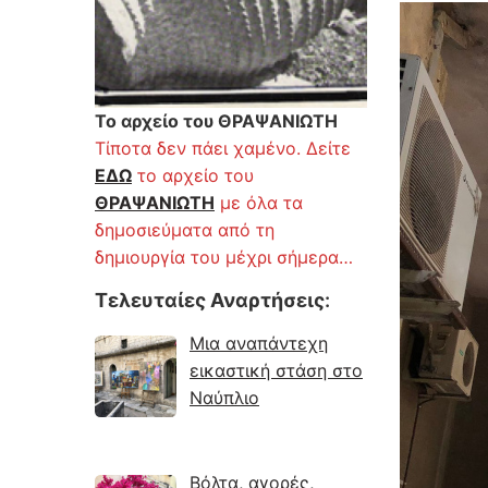
Το αρχείο του ΘΡΑΨΑΝΙΩΤΗ
Τίποτα δεν πάει χαμένο. Δείτε
ΕΔΩ
το αρχείο του
ΘΡΑΨΑΝΙΩΤΗ
με όλα τα
δημοσιεύματα από τη
δημιουργία του μέχρι σήμερα…
Τελευταίες Αναρτήσεις
:
Μια αναπάντεχη
εικαστική στάση στο
Ναύπλιο
Βόλτα, αγορές,