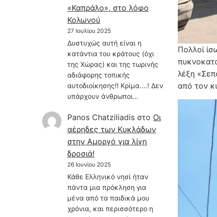
«Καπράλο», στο λόφο
Κολωνού
27 Ιουλίου 2025
Δυστυχώς αυτή είναι η
Πολλοί ίσω
κατάντια του κράτους (όχι
πυκνοκατοι
της Χώρας) και της τωρινής
λέξη «Σεπ
αδιάφορης τοπικής
από τον κ
αυτοδιοίκησης!! Κρίμα....! Δεν
υπάρχουν άνθρωποι…
Panos Chatziliadis
στο
Οι
αέρηδες των Κυκλάδων
στην Αμοργό για λίγη
δροσιά!
26 Ιουνίου 2025
Κάθε Ελληνικό νησί ήταν
πάντα μια πρόκληση για
μένα από τα παιδικά μου
χρόνια, και περισσότερο η