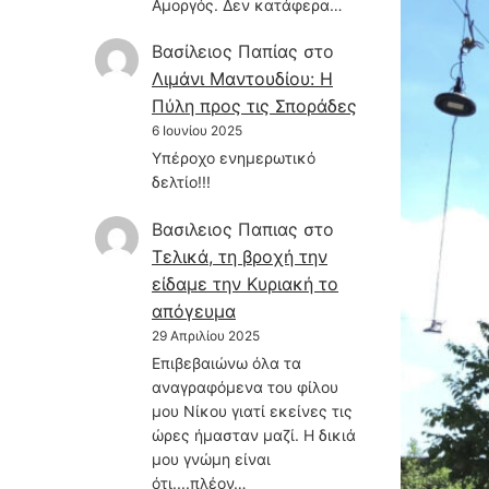
Αμοργός. Δεν κατάφερα…
Βασίλειος Παπίας
στο
Λιμάνι Μαντουδίου: Η
Πύλη προς τις Σποράδες
6 Ιουνίου 2025
Υπέροχο ενημερωτικό
δελτίο!!!
Βασιλειος Παπιας
στο
Τελικά, τη βροχή την
είδαμε την Κυριακή το
απόγευμα
29 Απριλίου 2025
Επιβεβαιώνω όλα τα
αναγραφόμενα του φίλου
μου Νίκου γιατί εκείνες τις
ώρες ήμασταν μαζί. Η δικιά
μου γνώμη είναι
ότι....πλέον…