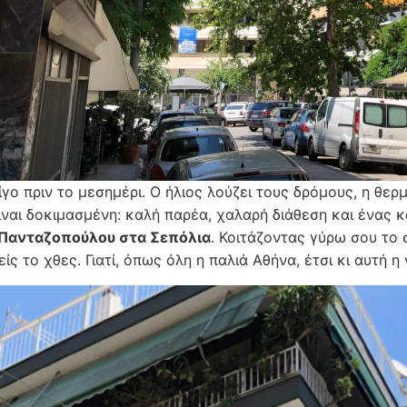
ίγο πριν το μεσημέρι. Ο ήλιος λούζει τους δρόμους, η θερμ
ίναι δοκιμασμένη: καλή παρέα, χαλαρή διάθεση και ένας 
 Πανταζοπούλου στα Σεπόλια
. Κοιτάζοντας γύρω σου το 
ίς το χθες. Γιατί, όπως όλη η παλιά Αθήνα, έτσι κι αυτή η 