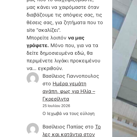
μας κάνει να χαιρόμαστε όταν
διαβάζουμε τις απόψεις σας, τις
θέσεις σας, για ζητήματα που το
site "σκαλίζει".
Μπορείτε λοιπόν
να μας
γράφετε.
Μόνο που, για να τα
δείτε δημοσιευμένα εδώ, θα
περιμένετε λιγάκι προκειμένου
να… εγκριθούν.
Βασίλειος Γιαννοπουλος
στο
Hμέρα γεμάτη
αγάπη, φως για Ηλία –
Γκρεσίλντα
25 Ιουλίου 2026
Ο Ιεχωβά να τους εύλογη
Βασίλειος Παπίας
στο
Το
λες και κατάντια στον