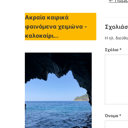
←
Πάμε 
Ακραία καιρικά
φαινόμενα χειμώνα -
Σχολιάσ
καλοκαίρι...
Η ηλ. διεύθ
Σχόλιο
*
Όνομα
*