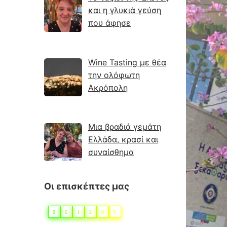
και η γλυκιά γεύση
που άφησε
Wine Tasting με θέα
την ολόφωτη
Ακρόπολη
Μια βραδιά γεμάτη
Ελλάδα, κρασί και
συναίσθημα
Οι επισκέπτες μας
0
6
1
2
9
6