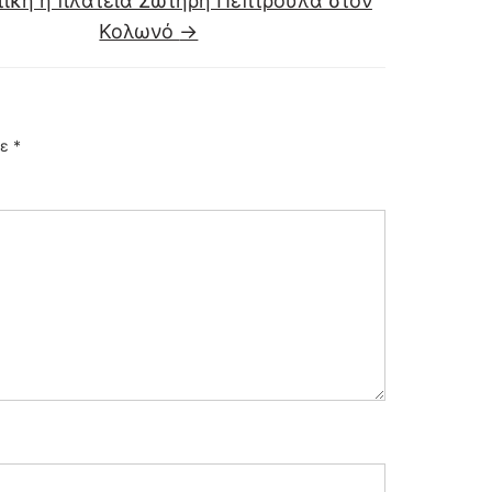
τικη η πλατεία Σωτήρη Πέπτρουλα στον
Κολωνό
→
με
*