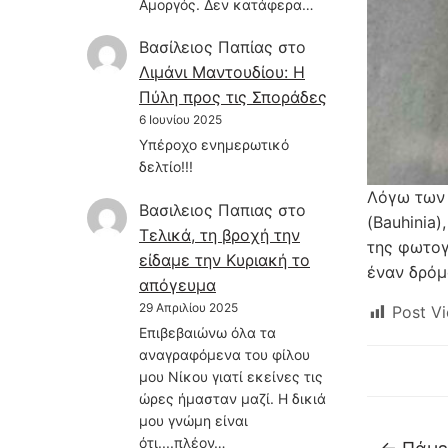
Αμοργός. Δεν κατάφερα…
Βασίλειος Παπίας
στο
Λιμάνι Μαντουδίου: Η
Πύλη προς τις Σποράδες
6 Ιουνίου 2025
Υπέροχο ενημερωτικό
δελτίο!!!
Λόγω των 
Βασιλειος Παπιας
στο
(Bauhinia)
Τελικά, τη βροχή την
της φωτογ
είδαμε την Κυριακή το
έναν δρόμ
απόγευμα
29 Απριλίου 2025
Post Vi
Επιβεβαιώνω όλα τα
αναγραφόμενα του φίλου
μου Νίκου γιατί εκείνες τις
ώρες ήμασταν μαζί. Η δικιά
μου γνώμη είναι
ότι....πλέον…