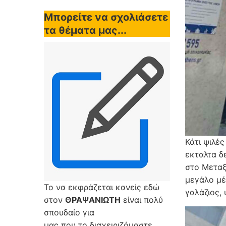
Μπορείτε να σχολιάσετε
τα θέματα μας...
Κάτι ψιλέ
εκταλτα δ
στο Μεταξ
μεγάλο μέ
Το να εκφράζεται κανείς εδώ
γαλάζιος,
στον
ΘΡΑΨΑΝΙΩΤΗ
είναι πολύ
σπουδαίο για
μας που το διαχειριζόμαστε,