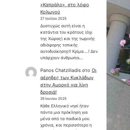
«Καπράλο», στο λόφο
Κολωνού
27 Ιουλίου 2025
Δυστυχώς αυτή είναι η
κατάντια του κράτους (όχι
της Χώρας) και της τωρινής
αδιάφορης τοπικής
αυτοδιοίκησης!! Κρίμα....! Δεν
υπάρχουν άνθρωποι…
Panos Chatziliadis
στο
Οι
αέρηδες των Κυκλάδων
στην Αμοργό για λίγη
δροσιά!
26 Ιουνίου 2025
Κάθε Ελληνικό νησί ήταν
πάντα μια πρόκληση για
μένα από τα παιδικά μου
χρόνια, και περισσότερο η