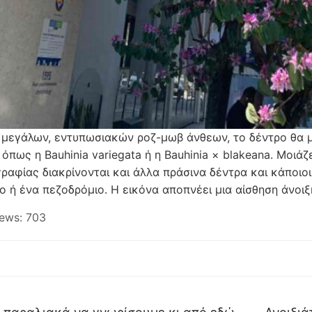
μεγάλων, εντυπωσιακών ροζ-μωβ άνθεων, το δέντρο θα μ
, όπως η Bauhinia variegata ή η Bauhinia × blakeana. Μοιά
ραφίας διακρίνονται και άλλα πράσινα δέντρα και κάποι
ο ή ένα πεζοδρόμιο. Η εικόνα αποπνέει μια αίσθηση άνοι
ews:
703