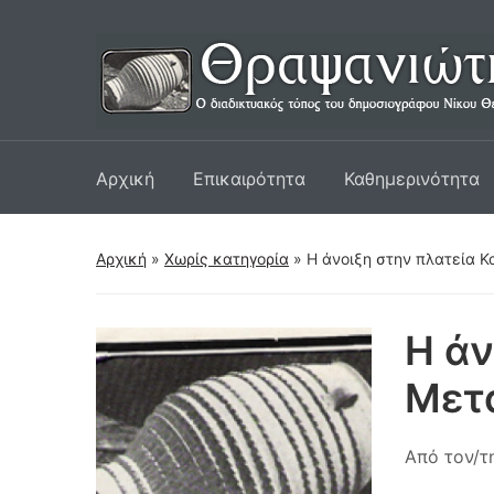
Αρχική
Επικαιρότητα
Καθημερινότητα
Αρχική
»
Χωρίς κατηγορία
»
Η άνοιξη στην πλατεία 
Η άν
Μετ
Από τον/τ