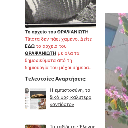
Το αρχείο του ΘΡΑΨΑΝΙΩΤΗ
Τίποτα δεν πάει χαμένο. Δείτε
ΕΔΩ
το αρχείο του
ΘΡΑΨΑΝΙΩΤΗ
με όλα τα
δημοσιεύματα από τη
δημιουργία του μέχρι σήμερα…
Τελευταίες Αναρτήσεις
:
Η εμπιστοσύνη, το
δικό μας καλύτερο
«αντίδοτο»
Το ταξίδι της Έλενας