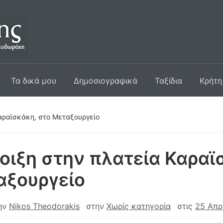
Τα δικά μου
Δημοσιογραφικά
Ταξίδια
Κρήτη
Καραϊσκάκη, στο Μεταξουργείο
οιξη στην πλατεία Καραϊ
αξουργείο
ην
Nikos Theodorakis
στην
Χωρίς κατηγορία
στις
25 Απρ