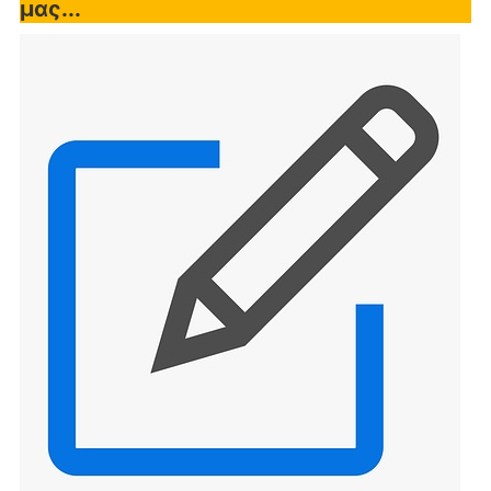
μας...