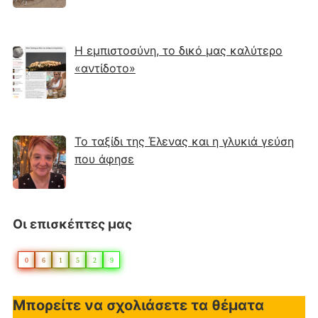
Η εμπιστοσύνη, το δικό μας καλύτερο
«αντίδοτο»
Το ταξίδι της Έλενας και η γλυκιά γεύση
που άφησε
Οι επισκέπτες μας
0
6
1
5
2
9
Μπορείτε να σχολιάσετε τα θέματα