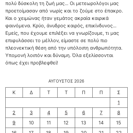
πολύ δύσκολη τη ζωή μας... Οι μετεωρολόγοι μας
προετοίμασαν από νωρίς και το ζούμε στο έπακρο.
Και ο χειμώνας ήταν γεμάτος ακραία καιρικά
φαινόμενα. Κρύο, άνυδρος καιρός, επικίνδυνος...
Εμείς, που έχουμε επιλέξει να γνωρίζουμε, τι μας
επιφυλάσσει το μέλλον, είμαστε σε πολύ πιο
πλεονεκτική θέση από την υπόλοιπη ανθρωπότητα.
Υπομονή λοιπόν και δύναμη. Όλα εξελίσσονται
όπως έχει προβλεφθεί!
ΑΎΓΟΥΣΤΟΣ 2026
Κ
Δ
Τ
Τ
Π
Π
Σ
1
2
3
4
5
6
7
8
9
10
11
12
13
14
15
16
17
18
19
20
21
22