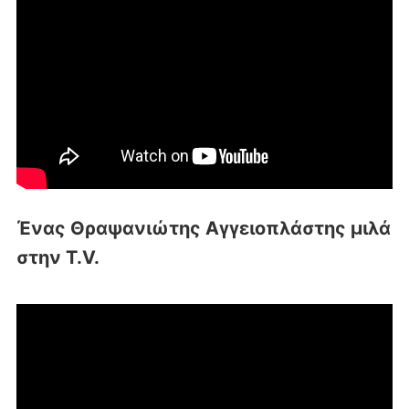
Ένας Θραψανιώτης Αγγειοπλάστης μιλά
στην T.V.