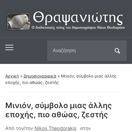
Αναζήτηση
Εναλλαγή
για:
του
μενού
για
Αρχική
»
Δημοσιογραφικά
»
Μινιόν, σύμβολο μιας άλλης
κινητά
εποχής, πιο αθώας, ζεστής
Μινιόν, σύμβολο μιας άλλης
εποχής, πιο αθώας, ζεστής
Από τον/την
Nikos Theodorakis
στην