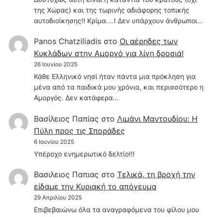
της Χώρας) και της τωρινής αδιάφορης τοπικής
αυτοδιοίκησης!! Κρίμα....! Δεν υπάρχουν άνθρωποι…
Panos Chatziliadis
στο
Οι αέρηδες των
Κυκλάδων στην Αμοργό για λίγη δροσιά!
26 Ιουνίου 2025
Κάθε Ελληνικό νησί ήταν πάντα μια πρόκληση για
μένα από τα παιδικά μου χρόνια, και περισσότερο η
Αμοργός. Δεν κατάφερα…
Βασίλειος Παπίας
στο
Λιμάνι Μαντουδίου: Η
Πύλη προς τις Σποράδες
6 Ιουνίου 2025
Υπέροχο ενημερωτικό δελτίο!!!
Βασιλειος Παπιας
στο
Τελικά, τη βροχή την
είδαμε την Κυριακή το απόγευμα
29 Απριλίου 2025
Επιβεβαιώνω όλα τα αναγραφόμενα του φίλου μου