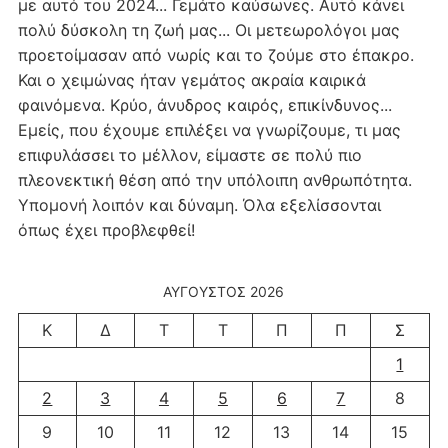
με αυτό του 2024... Γεμάτο καύσωνες. Αυτό κάνει
πολύ δύσκολη τη ζωή μας... Οι μετεωρολόγοι μας
προετοίμασαν από νωρίς και το ζούμε στο έπακρο.
Και ο χειμώνας ήταν γεμάτος ακραία καιρικά
φαινόμενα. Κρύο, άνυδρος καιρός, επικίνδυνος...
Εμείς, που έχουμε επιλέξει να γνωρίζουμε, τι μας
επιφυλάσσει το μέλλον, είμαστε σε πολύ πιο
πλεονεκτική θέση από την υπόλοιπη ανθρωπότητα.
Υπομονή λοιπόν και δύναμη. Όλα εξελίσσονται
όπως έχει προβλεφθεί!
ΑΎΓΟΥΣΤΟΣ 2026
Κ
Δ
Τ
Τ
Π
Π
Σ
1
2
3
4
5
6
7
8
9
10
11
12
13
14
15