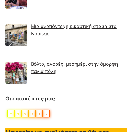
Μια αναπάντεχη εικαστική στάση στο
Ναύπλιο
Βόλτα, αγορές, μεσημέρι στην όμορφη
παλιά πόλη
Οι επισκέπτες μας
0
6
0
9
5
0