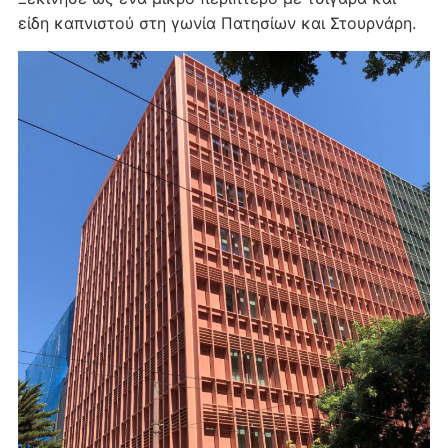
είδη καπνιστού στη γωνία Πατησίων και Στουρνάρη.