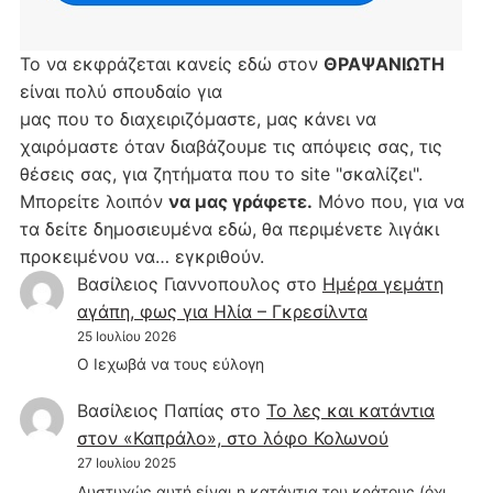
Το να εκφράζεται κανείς εδώ στον
ΘΡΑΨΑΝΙΩΤΗ
είναι πολύ σπουδαίο για
μας που το διαχειριζόμαστε, μας κάνει να
χαιρόμαστε όταν διαβάζουμε τις απόψεις σας, τις
θέσεις σας, για ζητήματα που το site "σκαλίζει".
Μπορείτε λοιπόν
να μας γράφετε.
Μόνο που, για να
τα δείτε δημοσιευμένα εδώ, θα περιμένετε λιγάκι
προκειμένου να… εγκριθούν.
Βασίλειος Γιαννοπουλος
στο
Hμέρα γεμάτη
αγάπη, φως για Ηλία – Γκρεσίλντα
25 Ιουλίου 2026
Ο Ιεχωβά να τους εύλογη
Βασίλειος Παπίας
στο
Το λες και κατάντια
στον «Καπράλο», στο λόφο Κολωνού
27 Ιουλίου 2025
Δυστυχώς αυτή είναι η κατάντια του κράτους (όχι