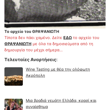
Το αρχείο του ΘΡΑΨΑΝΙΩΤΗ
Τίποτα δεν πάει χαμένο. Δείτε
ΕΔΩ
το αρχείο του
ΘΡΑΨΑΝΙΩΤΗ
με όλα τα δημοσιεύματα από τη
δημιουργία του μέχρι σήμερα…
Τελευταίες Αναρτήσεις
:
Wine Tasting με θέα την ολόφωτη
Ακρόπολη
Μια βραδιά γεμάτη Ελλάδα, κρασί και
συναίσθημα