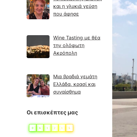
και η γλυκιά γεύση
που άφησε
Wine Tasting με θέα
την ολόφωτη
Ακρόπολη
Μια βραδιά γεμάτη
Ελλάδα, κρασί και
συναίσθημα
Οι επισκέπτες μας
0
6
1
2
1
5