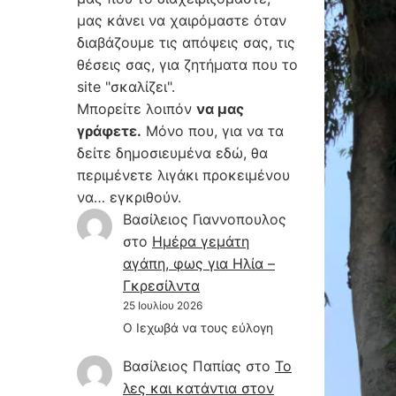
μας κάνει να χαιρόμαστε όταν
διαβάζουμε τις απόψεις σας, τις
θέσεις σας, για ζητήματα που το
site "σκαλίζει".
Μπορείτε λοιπόν
να μας
γράφετε.
Μόνο που, για να τα
δείτε δημοσιευμένα εδώ, θα
περιμένετε λιγάκι προκειμένου
να… εγκριθούν.
Βασίλειος Γιαννοπουλος
στο
Hμέρα γεμάτη
αγάπη, φως για Ηλία –
Γκρεσίλντα
25 Ιουλίου 2026
Ο Ιεχωβά να τους εύλογη
Βασίλειος Παπίας
στο
Το
λες και κατάντια στον