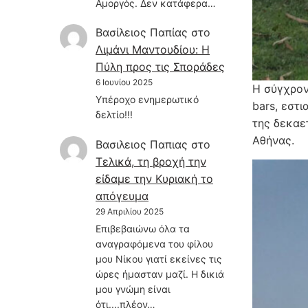
Αμοργός. Δεν κατάφερα…
Βασίλειος Παπίας
στο
Λιμάνι Μαντουδίου: Η
Πύλη προς τις Σποράδες
6 Ιουνίου 2025
Η σύγχρον
Υπέροχο ενημερωτικό
bars, εστ
δελτίο!!!
της δεκαε
Αθήνας.
Βασιλειος Παπιας
στο
Τελικά, τη βροχή την
είδαμε την Κυριακή το
απόγευμα
29 Απριλίου 2025
Επιβεβαιώνω όλα τα
αναγραφόμενα του φίλου
μου Νίκου γιατί εκείνες τις
ώρες ήμασταν μαζί. Η δικιά
μου γνώμη είναι
ότι....πλέον…