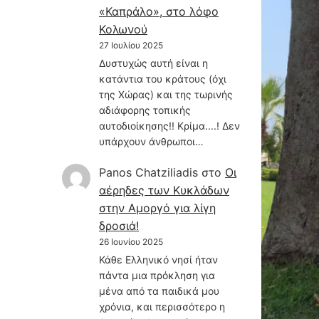
«Καπράλο», στο λόφο
Κολωνού
27 Ιουλίου 2025
Δυστυχώς αυτή είναι η
κατάντια του κράτους (όχι
της Χώρας) και της τωρινής
αδιάφορης τοπικής
αυτοδιοίκησης!! Κρίμα....! Δεν
υπάρχουν άνθρωποι…
Panos Chatziliadis
στο
Οι
αέρηδες των Κυκλάδων
στην Αμοργό για λίγη
δροσιά!
26 Ιουνίου 2025
Κάθε Ελληνικό νησί ήταν
πάντα μια πρόκληση για
μένα από τα παιδικά μου
χρόνια, και περισσότερο η