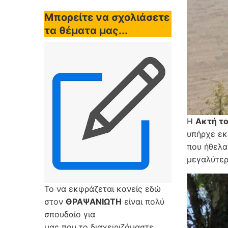
Μπορείτε να σχολιάσετε
τα θέματα μας...
Η
Ακτή το
υπήρχε εκ
που ήθελα
μεγαλύτερο
Το να εκφράζεται κανείς εδώ
στον
ΘΡΑΨΑΝΙΩΤΗ
είναι πολύ
σπουδαίο για
μας που το διαχειριζόμαστε,