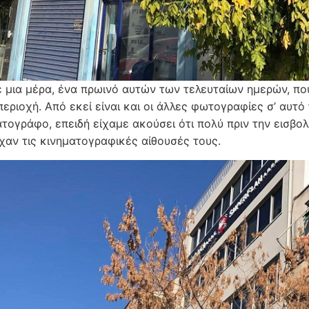
ε μια μέρα, ένα πρωινό αυτών των τελευταίων ημερών, πο
περιοχή. Από εκεί είναι και οι άλλες φωτογραφίες σ’ αυτ
τογράφο, επειδή είχαμε ακούσει ότι πολύ πριν την εισβολ
ίχαν τις κινηματογραφικές αίθουσές τους.