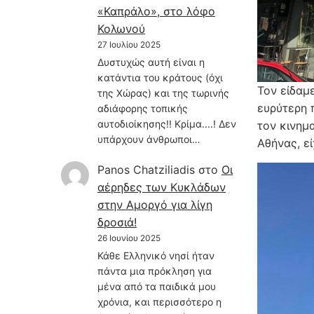
«Καπράλο», στο λόφο
Κολωνού
27 Ιουλίου 2025
Δυστυχώς αυτή είναι η
κατάντια του κράτους (όχι
Τον είδαμ
της Χώρας) και της τωρινής
ευρύτερη 
αδιάφορης τοπικής
αυτοδιοίκησης!! Κρίμα....! Δεν
τον κινημα
υπάρχουν άνθρωποι…
Αθήνας, ε
Panos Chatziliadis
στο
Οι
αέρηδες των Κυκλάδων
στην Αμοργό για λίγη
δροσιά!
26 Ιουνίου 2025
Κάθε Ελληνικό νησί ήταν
πάντα μια πρόκληση για
μένα από τα παιδικά μου
χρόνια, και περισσότερο η