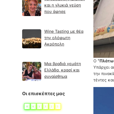
και η γλυκιά γεύση
που άφησε
Wine Tasting με θέα
την ολόφωτη
Ακρόπολη
Ο
“Πλάτω
Μια βραδιά γεμάτη
Υπάρχει α
Ελλάδα, κρασί και
την πινακ
συναίσθημα
τέντες κα
Οι επισκέπτες μας
0
6
1
3
2
5