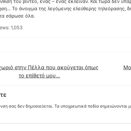
νθιση του βίντεο, ένας – ένας έκλειναν. Και τώρα δεν υπά
ηση… Το άνοιγμα της λεγόμενης ελεύθερης τηλεόρασης, δη
 τα σάρωσε όλα.
ews:
1,053
ωριό στην Πέλλα που ακούγεται όπως
Μο
το επίθετό μου…
τε
υνση σας δεν δημοσιεύεται.
Τα υποχρεωτικά πεδία σημειώνονται 