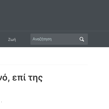
Αναζήτηση
Ζωή
για:
ό, επί της
.