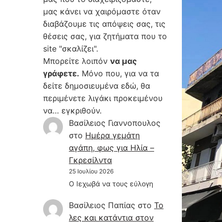
μας κάνει να χαιρόμαστε όταν
διαβάζουμε τις απόψεις σας, τις
θέσεις σας, για ζητήματα που το
site "σκαλίζει".
Μπορείτε λοιπόν
να μας
γράφετε.
Μόνο που, για να τα
δείτε δημοσιευμένα εδώ, θα
περιμένετε λιγάκι προκειμένου
να… εγκριθούν.
Βασίλειος Γιαννοπουλος
στο
Hμέρα γεμάτη
αγάπη, φως για Ηλία –
Γκρεσίλντα
25 Ιουλίου 2026
Ο Ιεχωβά να τους εύλογη
Βασίλειος Παπίας
στο
Το
λες και κατάντια στον