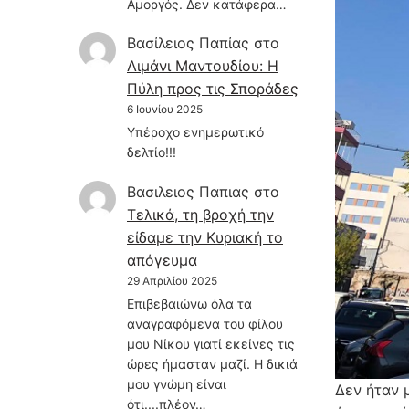
Αμοργός. Δεν κατάφερα…
Βασίλειος Παπίας
στο
Λιμάνι Μαντουδίου: Η
Πύλη προς τις Σποράδες
6 Ιουνίου 2025
Υπέροχο ενημερωτικό
δελτίο!!!
Βασιλειος Παπιας
στο
Τελικά, τη βροχή την
είδαμε την Κυριακή το
απόγευμα
29 Απριλίου 2025
Επιβεβαιώνω όλα τα
αναγραφόμενα του φίλου
μου Νίκου γιατί εκείνες τις
ώρες ήμασταν μαζί. Η δικιά
μου γνώμη είναι
Δεν ήταν 
ότι....πλέον…