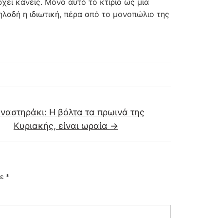
ρχει κανείς. Μόνο αυτό το κτίριο ως μια
λαδή η ιδιωτική, πέρα από το μονοπώλιο της
ναστηράκι: Η βόλτα τα πρωινά της
Κυριακής, είναι ωραία
→
με
*