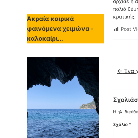
άρχισε η ά
παλιά θύμ
κρατικής,
Ακραία καιρικά
φαινόμενα χειμώνα -
Post Vi
καλοκαίρι...
←
Ένα χ
Σχολιάσ
Η ηλ. διεύθ
Σχόλιο
*