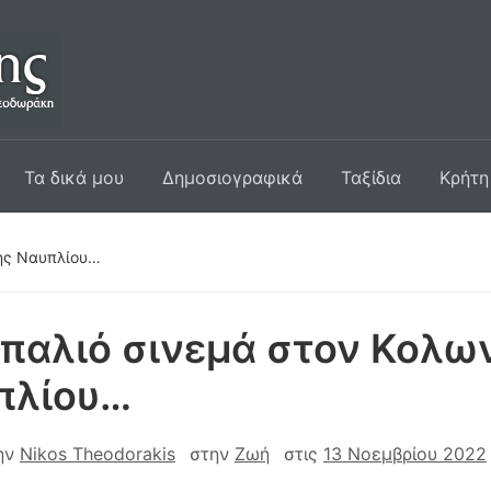
Τα δικά μου
Δημοσιογραφικά
Ταξίδια
Κρήτη
της Ναυπλίου…
παλιό σινεμά στον Κολων
πλίου…
ην
Nikos Theodorakis
στην
Ζωή
στις
13 Νοεμβρίου 2022