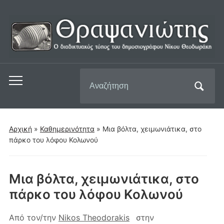
Αναζήτηση
Εναλλαγή
για:
του
μενού
για
Αρχική
»
Καθημερινότητα
»
Μια βόλτα, χειμωνιάτικα, στο
κινητά
πάρκο του λόφου Κολωνού
Μια βόλτα, χειμωνιάτικα, στο
πάρκο του λόφου Κολωνού
Από τον/την
Nikos Theodorakis
στην