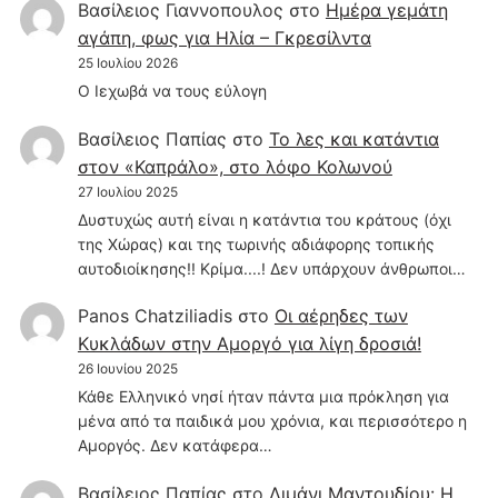
Βασίλειος Γιαννοπουλος
στο
Hμέρα γεμάτη
αγάπη, φως για Ηλία – Γκρεσίλντα
25 Ιουλίου 2026
Ο Ιεχωβά να τους εύλογη
Βασίλειος Παπίας
στο
Το λες και κατάντια
στον «Καπράλο», στο λόφο Κολωνού
27 Ιουλίου 2025
Δυστυχώς αυτή είναι η κατάντια του κράτους (όχι
της Χώρας) και της τωρινής αδιάφορης τοπικής
αυτοδιοίκησης!! Κρίμα....! Δεν υπάρχουν άνθρωποι…
Panos Chatziliadis
στο
Οι αέρηδες των
Κυκλάδων στην Αμοργό για λίγη δροσιά!
26 Ιουνίου 2025
Κάθε Ελληνικό νησί ήταν πάντα μια πρόκληση για
μένα από τα παιδικά μου χρόνια, και περισσότερο η
Αμοργός. Δεν κατάφερα…
Βασίλειος Παπίας
στο
Λιμάνι Μαντουδίου: Η