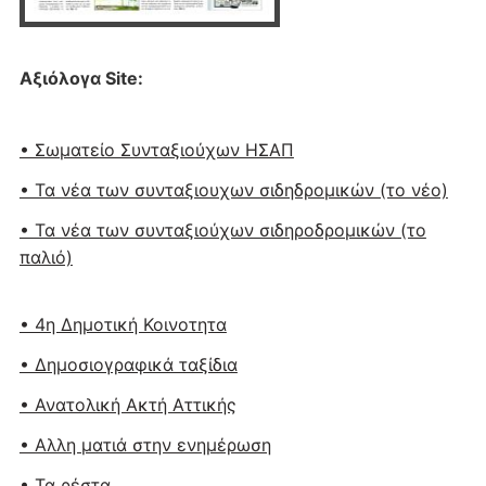
Αξιόλογα Site:
• Σωματείο Συνταξιούχων ΗΣΑΠ
• Τα νέα των συνταξιουχων σιδηδρομικών (το νέο)
• Τα νέα των συνταξιούχων σιδηροδρομικών (το
παλιό)
• 4η Δημοτική Κοινοτητα
• Δημοσιογραφικά ταξίδια
• Ανατολική Ακτή Αττικής
• Αλλη ματιά στην ενημέρωση
• Τα ρέστα