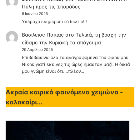
Πύλη προς τις Σποράδες
6 Ιουνίου 2025
Υπέροχο ενημερωτικό δελτίο!!!
Βασιλειος Παπιας
στο
Τελικά, τη βροχή την
είδαμε την Κυριακή το απόγευμα
29 Απριλίου 2025
Επιβεβαιώνω όλα τα αναγραφόμενα του φίλου μου
Νίκου γιατί εκείνες τις ώρες ήμασταν μαζί. Η δικιά
μου γνώμη είναι ότι....πλέον…
Ακραία καιρικά φαινόμενα χειμώνα -
καλοκαίρι...