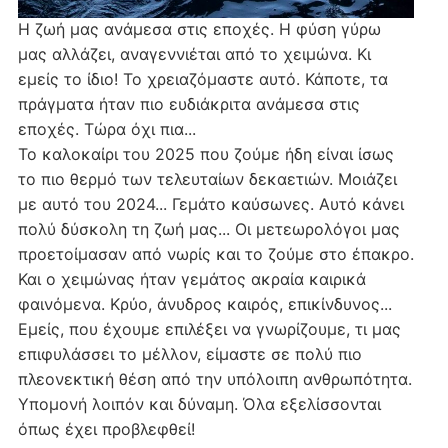
Η ζωή μας ανάμεσα στις εποχές. Η φύση γύρω
μας αλλάζει, αναγεννιέται από το χειμώνα. Κι
εμείς το ίδιο! Το χρειαζόμαστε αυτό. Κάποτε, τα
πράγματα ήταν πιο ευδιάκριτα ανάμεσα στις
εποχές. Τώρα όχι πια...
Το καλοκαίρι του 2025 που ζούμε ήδη είναι ίσως
το πιο θερμό των τελευταίων δεκαετιών. Μοιάζει
με αυτό του 2024... Γεμάτο καύσωνες. Αυτό κάνει
πολύ δύσκολη τη ζωή μας... Οι μετεωρολόγοι μας
προετοίμασαν από νωρίς και το ζούμε στο έπακρο.
Και ο χειμώνας ήταν γεμάτος ακραία καιρικά
φαινόμενα. Κρύο, άνυδρος καιρός, επικίνδυνος...
Εμείς, που έχουμε επιλέξει να γνωρίζουμε, τι μας
επιφυλάσσει το μέλλον, είμαστε σε πολύ πιο
πλεονεκτική θέση από την υπόλοιπη ανθρωπότητα.
Υπομονή λοιπόν και δύναμη. Όλα εξελίσσονται
όπως έχει προβλεφθεί!