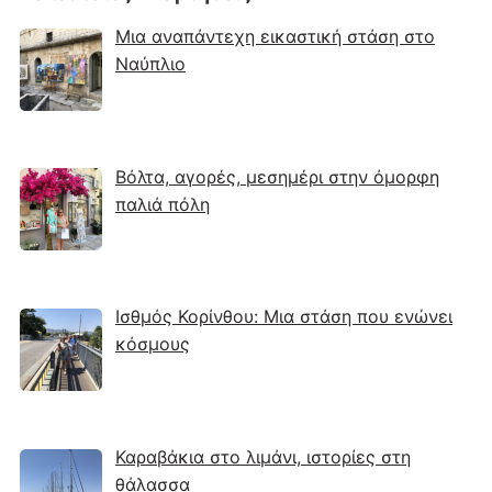
Μια αναπάντεχη εικαστική στάση στο
Ναύπλιο
Βόλτα, αγορές, μεσημέρι στην όμορφη
παλιά πόλη
Ισθμός Κορίνθου: Μια στάση που ενώνει
κόσμους
Καραβάκια στο λιμάνι, ιστορίες στη
θάλασσα