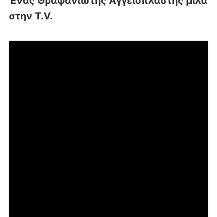
Ένας Θραψανιώτης Αγγειοπλάστης μιλά
στην T.V.