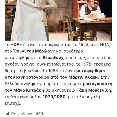
Το
«DA»
έκανε την πρεμιέρα του το 1973, στις ΗΠΑ,
στο
Όουνι του Μέριλαν
τ και αργότερα
μεταφέρθηκε, στο
Broadway,
όπου παίχτηκε επί δύο
σχεδόν χρόνια, συγκεντρώνοντας, το 1978, τέσσερα
θεατρικά βραβεία. Το 1988 το έργο
μεταφέρθηκε
στον κινηματογράφο από τον Μάρτιν Κλαρκ.
Στην
Ελλάδα ανέβηκε για πρώτη φορά,
με πρωταγωνιστή
τον Μάνο Κατράκη
σε σκηνοθεσία
Τάκη Μουζενίδη
,
τη θεατρική σεζόν
1979/1980
, με πολύ μεγάλη
επιτυχία.
Post Views:
479