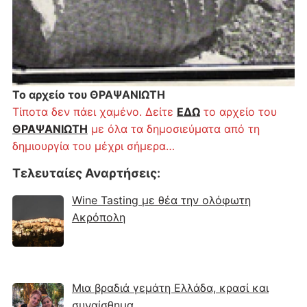
Το αρχείο του ΘΡΑΨΑΝΙΩΤΗ
Τίποτα δεν πάει χαμένο. Δείτε
ΕΔΩ
το αρχείο του
ΘΡΑΨΑΝΙΩΤΗ
με όλα τα δημοσιεύματα από τη
δημιουργία του μέχρι σήμερα…
Τελευταίες Αναρτήσεις
:
Wine Tasting με θέα την ολόφωτη
Ακρόπολη
Μια βραδιά γεμάτη Ελλάδα, κρασί και
συναίσθημα