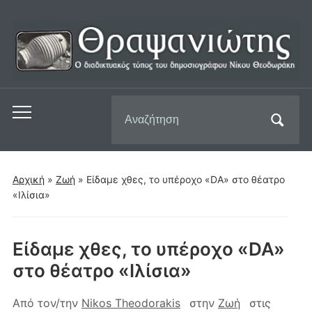
Αναζήτηση
Εναλλαγή
για:
του
μενού
για
Αρχική
»
Ζωή
»
Είδαμε χθες, το υπέροχο «DA» στο θέατρο
κινητά
«Ιλίσια»
Είδαμε χθες, το υπέροχο «DA»
στο θέατρο «Ιλίσια»
Από τον/την
Nikos Theodorakis
στην
Ζωή
στις