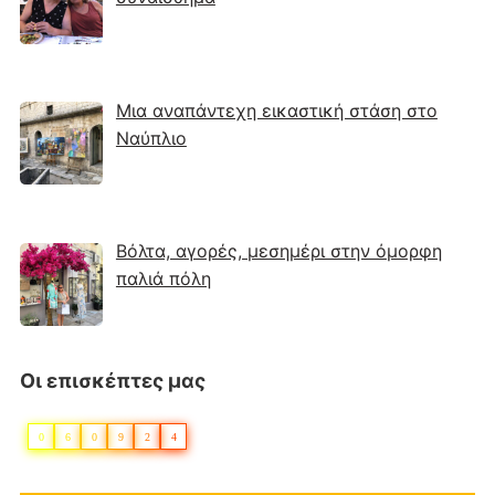
Μια αναπάντεχη εικαστική στάση στο
Ναύπλιο
Βόλτα, αγορές, μεσημέρι στην όμορφη
παλιά πόλη
Οι επισκέπτες μας
0
6
0
9
2
4