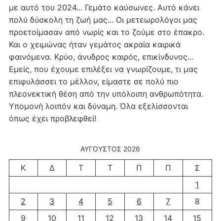
με αυτό του 2024... Γεμάτο καύσωνες. Αυτό κάνει
πολύ δύσκολη τη ζωή μας... Οι μετεωρολόγοι μας
προετοίμασαν από νωρίς και το ζούμε στο έπακρο.
Και ο χειμώνας ήταν γεμάτος ακραία καιρικά
φαινόμενα. Κρύο, άνυδρος καιρός, επικίνδυνος...
Εμείς, που έχουμε επιλέξει να γνωρίζουμε, τι μας
επιφυλάσσει το μέλλον, είμαστε σε πολύ πιο
πλεονεκτική θέση από την υπόλοιπη ανθρωπότητα.
Υπομονή λοιπόν και δύναμη. Όλα εξελίσσονται
όπως έχει προβλεφθεί!
ΑΎΓΟΥΣΤΟΣ 2026
Κ
Δ
Τ
Τ
Π
Π
Σ
1
2
3
4
5
6
7
8
9
10
11
12
13
14
15