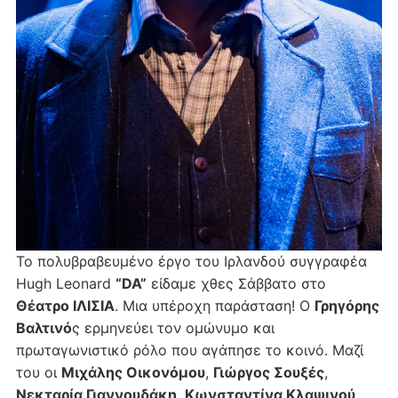
Το πολυβραβευμένο έργο του Ιρλανδού συγγραφέα
Hugh Leonard
“DA”
είδαμε χθες Σάββατο στο
Θέατρο ΙΛΙΣΙΑ
. Μια υπέροχη παράσταση! Ο
Γρηγόρης
Βαλτινό
ς ερμηνεύει τον ομώνυμο και
πρωταγωνιστικό ρόλο που αγάπησε το κοινό. Μαζί
του οι
Μιχάλης Οικονόμου
,
Γιώργος Σουξές
,
Νεκταρία Γιαννουδάκη
,
Κωνσταντίνα Κλαψινού
,