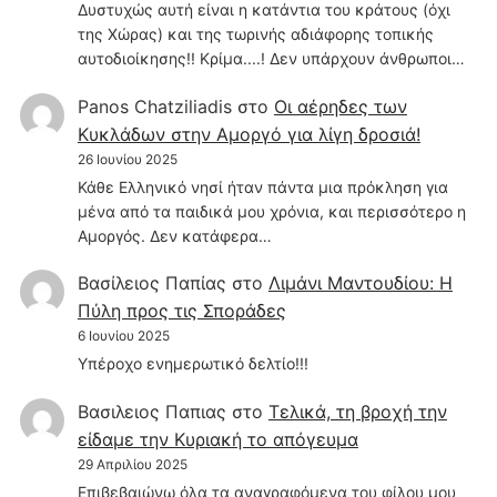
Δυστυχώς αυτή είναι η κατάντια του κράτους (όχι
της Χώρας) και της τωρινής αδιάφορης τοπικής
αυτοδιοίκησης!! Κρίμα....! Δεν υπάρχουν άνθρωποι…
Panos Chatziliadis
στο
Οι αέρηδες των
Κυκλάδων στην Αμοργό για λίγη δροσιά!
26 Ιουνίου 2025
Κάθε Ελληνικό νησί ήταν πάντα μια πρόκληση για
μένα από τα παιδικά μου χρόνια, και περισσότερο η
Αμοργός. Δεν κατάφερα…
Βασίλειος Παπίας
στο
Λιμάνι Μαντουδίου: Η
Πύλη προς τις Σποράδες
6 Ιουνίου 2025
Υπέροχο ενημερωτικό δελτίο!!!
Βασιλειος Παπιας
στο
Τελικά, τη βροχή την
είδαμε την Κυριακή το απόγευμα
29 Απριλίου 2025
Επιβεβαιώνω όλα τα αναγραφόμενα του φίλου μου