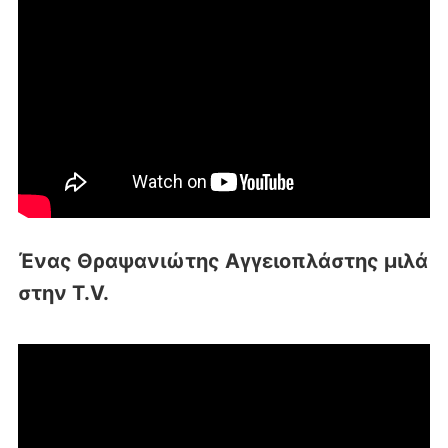
Ένας Θραψανιώτης Αγγειοπλάστης μιλά
στην T.V.