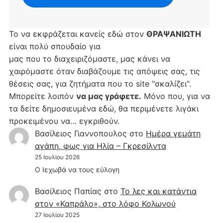
Το να εκφράζεται κανείς εδώ στον
ΘΡΑΨΑΝΙΩΤΗ
είναι πολύ σπουδαίο για
μας που το διαχειριζόμαστε, μας κάνει να
χαιρόμαστε όταν διαβάζουμε τις απόψεις σας, τις
θέσεις σας, για ζητήματα που το site "σκαλίζει".
Μπορείτε λοιπόν
να μας γράφετε.
Μόνο που, για να
τα δείτε δημοσιευμένα εδώ, θα περιμένετε λιγάκι
προκειμένου να… εγκριθούν.
Βασίλειος Γιαννοπουλος
στο
Hμέρα γεμάτη
αγάπη, φως για Ηλία – Γκρεσίλντα
25 Ιουλίου 2026
Ο Ιεχωβά να τους εύλογη
Βασίλειος Παπίας
στο
Το λες και κατάντια
στον «Καπράλο», στο λόφο Κολωνού
27 Ιουλίου 2025