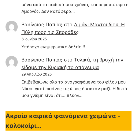
μένα από τα παιδικά μου χρόνια, και περισσότερο η
Αμοργός. Δεν κατάφερα…
Βασίλειος Παπίας
στο
Λιμάνι Μαντουδίου: Η
Πύλη προς τις Σποράδες
6 Ιουνίου 2025
Υπέροχο ενημερωτικό δελτίο!!!
Βασιλειος Παπιας
στο
Τελικά, τη βροχή την
είδαμε την Κυριακή το απόγευμα
29 Απριλίου 2025
Επιβεβαιώνω όλα τα αναγραφόμενα του φίλου μου
Νίκου γιατί εκείνες τις ώρες ήμασταν μαζί. Η δικιά
μου γνώμη είναι ότι....πλέον…
Ακραία καιρικά φαινόμενα χειμώνα -
καλοκαίρι...