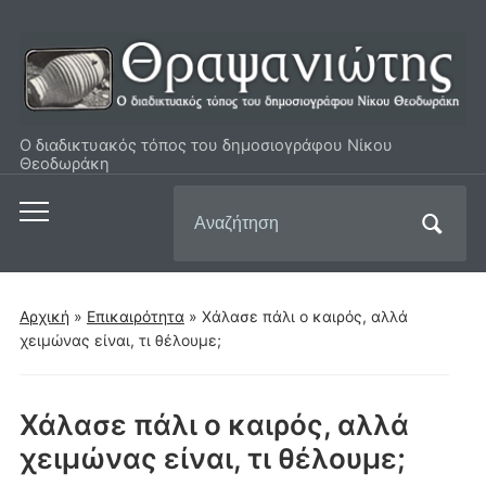
Ο διαδικτυακός τόπος του δημοσιογράφου Νίκου
Θεοδωράκη
Αναζήτηση
Εναλλαγή
για:
του
μενού
για
Αρχική
»
Επικαιρότητα
»
Χάλασε πάλι ο καιρός, αλλά
κινητά
χειμώνας είναι, τι θέλουμε;
Χάλασε πάλι ο καιρός, αλλά
χειμώνας είναι, τι θέλουμε;