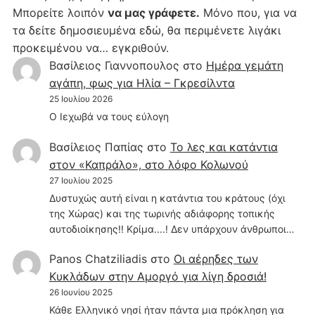
Μπορείτε λοιπόν
να μας γράφετε.
Μόνο που, για να
τα δείτε δημοσιευμένα εδώ, θα περιμένετε λιγάκι
προκειμένου να… εγκριθούν.
Βασίλειος Γιαννοπουλος
στο
Hμέρα γεμάτη
αγάπη, φως για Ηλία – Γκρεσίλντα
25 Ιουλίου 2026
Ο Ιεχωβά να τους εύλογη
Βασίλειος Παπίας
στο
Το λες και κατάντια
στον «Καπράλο», στο λόφο Κολωνού
27 Ιουλίου 2025
Δυστυχώς αυτή είναι η κατάντια του κράτους (όχι
της Χώρας) και της τωρινής αδιάφορης τοπικής
αυτοδιοίκησης!! Κρίμα....! Δεν υπάρχουν άνθρωποι…
Panos Chatziliadis
στο
Οι αέρηδες των
Κυκλάδων στην Αμοργό για λίγη δροσιά!
26 Ιουνίου 2025
Κάθε Ελληνικό νησί ήταν πάντα μια πρόκληση για