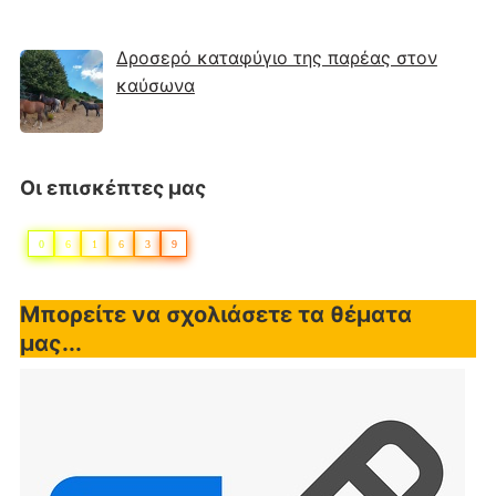
Δροσερό καταφύγιο της παρέας στον
καύσωνα
Οι επισκέπτες μας
0
6
1
6
3
9
Μπορείτε να σχολιάσετε τα θέματα
μας...