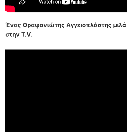
Ένας Θραψανιώτης Αγγειοπλάστης μιλά
στην T.V.