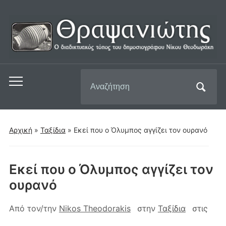
Αναζήτηση
Εναλλαγή
για:
του
μενού
για
Αρχική
»
Ταξίδια
»
Εκεί που ο Όλυμπος αγγίζει τον ουρανό
κινητά
Εκεί που ο Όλυμπος αγγίζει τον
ουρανό
Από τον/την
Nikos Theodorakis
στην
Ταξίδια
στις