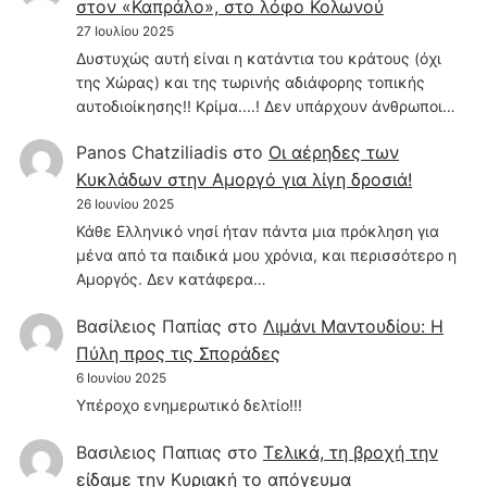
στον «Καπράλο», στο λόφο Κολωνού
27 Ιουλίου 2025
Δυστυχώς αυτή είναι η κατάντια του κράτους (όχι
της Χώρας) και της τωρινής αδιάφορης τοπικής
αυτοδιοίκησης!! Κρίμα....! Δεν υπάρχουν άνθρωποι…
Panos Chatziliadis
στο
Οι αέρηδες των
Κυκλάδων στην Αμοργό για λίγη δροσιά!
26 Ιουνίου 2025
Κάθε Ελληνικό νησί ήταν πάντα μια πρόκληση για
μένα από τα παιδικά μου χρόνια, και περισσότερο η
Αμοργός. Δεν κατάφερα…
Βασίλειος Παπίας
στο
Λιμάνι Μαντουδίου: Η
Πύλη προς τις Σποράδες
6 Ιουνίου 2025
Υπέροχο ενημερωτικό δελτίο!!!
Βασιλειος Παπιας
στο
Τελικά, τη βροχή την
είδαμε την Κυριακή το απόγευμα