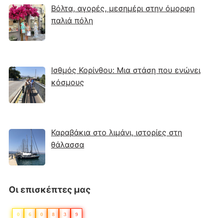
Βόλτα, αγορές, μεσημέρι στην όμορφη
παλιά πόλη
Ισθμός Κορίνθου: Μια στάση που ενώνει
κόσμους
Καραβάκια στο λιμάνι, ιστορίες στη
θάλασσα
Οι επισκέπτες μας
0
6
0
8
3
9