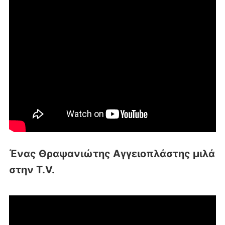
Ένας Θραψανιώτης Αγγειοπλάστης μιλά
στην T.V.