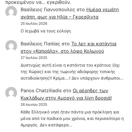
προκειμένου να… εγκριθούν.
Βασίλειος Γιαννοπουλος
στο
Hμέρα γεμάτη
αγάπη, φως για Ηλία – Γκρεσίλντα
25 Ιουλίου 2026
Ο Ιεχωβά να τους εύλογη
Βασίλειος Παπίας
στο
Το λες και κατάντια
στον «Καπράλο», στο λόφο Κολωνού
27 Ιουλίου 2025
Δυστυχώς αυτή είναι η κατάντια του κράτους (όχι
της Χώρας) και της τωρινής αδιάφορης τοπικής
αυτοδιοίκησης!! Κρίμα....! Δεν υπάρχουν άνθρωποι…
Panos Chatziliadis
στο
Οι αέρηδες των
Κυκλάδων στην Αμοργό για λίγη δροσιά!
26 Ιουνίου 2025
Κάθε Ελληνικό νησί ήταν πάντα μια πρόκληση για
μένα από τα παιδικά μου χρόνια, και περισσότερο η
Αμοργός. Δεν κατάφερα…