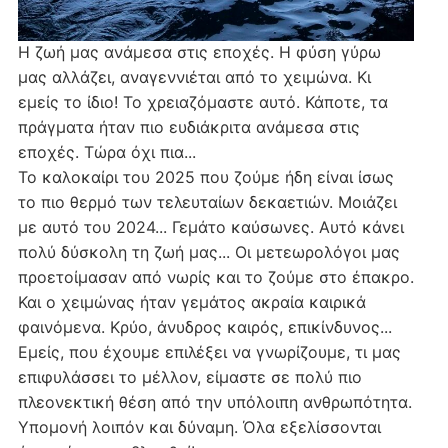
Η ζωή μας ανάμεσα στις εποχές. Η φύση γύρω
μας αλλάζει, αναγεννιέται από το χειμώνα. Κι
εμείς το ίδιο! Το χρειαζόμαστε αυτό. Κάποτε, τα
πράγματα ήταν πιο ευδιάκριτα ανάμεσα στις
εποχές. Τώρα όχι πια...
Το καλοκαίρι του 2025 που ζούμε ήδη είναι ίσως
το πιο θερμό των τελευταίων δεκαετιών. Μοιάζει
με αυτό του 2024... Γεμάτο καύσωνες. Αυτό κάνει
πολύ δύσκολη τη ζωή μας... Οι μετεωρολόγοι μας
προετοίμασαν από νωρίς και το ζούμε στο έπακρο.
Και ο χειμώνας ήταν γεμάτος ακραία καιρικά
φαινόμενα. Κρύο, άνυδρος καιρός, επικίνδυνος...
Εμείς, που έχουμε επιλέξει να γνωρίζουμε, τι μας
επιφυλάσσει το μέλλον, είμαστε σε πολύ πιο
πλεονεκτική θέση από την υπόλοιπη ανθρωπότητα.
Υπομονή λοιπόν και δύναμη. Όλα εξελίσσονται