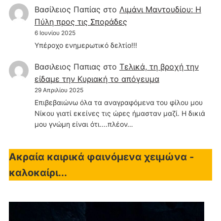
Βασίλειος Παπίας
στο
Λιμάνι Μαντουδίου: Η
Πύλη προς τις Σποράδες
6 Ιουνίου 2025
Υπέροχο ενημερωτικό δελτίο!!!
Βασιλειος Παπιας
στο
Τελικά, τη βροχή την
είδαμε την Κυριακή το απόγευμα
29 Απριλίου 2025
Επιβεβαιώνω όλα τα αναγραφόμενα του φίλου μου
Νίκου γιατί εκείνες τις ώρες ήμασταν μαζί. Η δικιά
μου γνώμη είναι ότι....πλέον…
Ακραία καιρικά φαινόμενα χειμώνα -
καλοκαίρι...