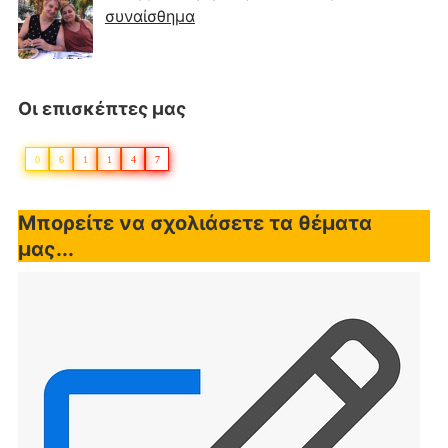
συναίσθημα
Οι επισκέπτες μας
0
6
1
1
4
7
Μπορείτε να σχολιάσετε τα θέματα
μας...