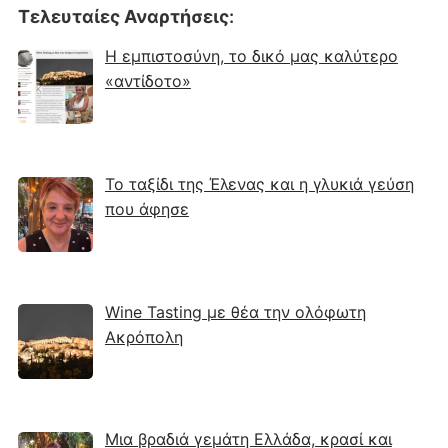
Τελευταίες Αναρτήσεις
:
Η εμπιστοσύνη, το δικό μας καλύτερο
«αντίδοτο»
Το ταξίδι της Έλενας και η γλυκιά γεύση
που άφησε
Wine Tasting με θέα την ολόφωτη
Ακρόπολη
Μια βραδιά γεμάτη Ελλάδα, κρασί και