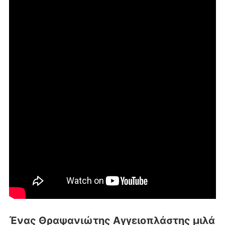
Ένας Θραψανιώτης Αγγειοπλάστης μιλά