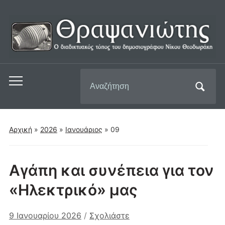
Αναζήτηση
Εναλλαγή
για:
του
μενού
για
Αρχική
»
2026
»
Ιανουάριος
»
09
κινητά
Αγάπη και συνέπεια για τον
«Ηλεκτρικό» μας
9 Ιανουαρίου 2026
/
Σχολιάστε