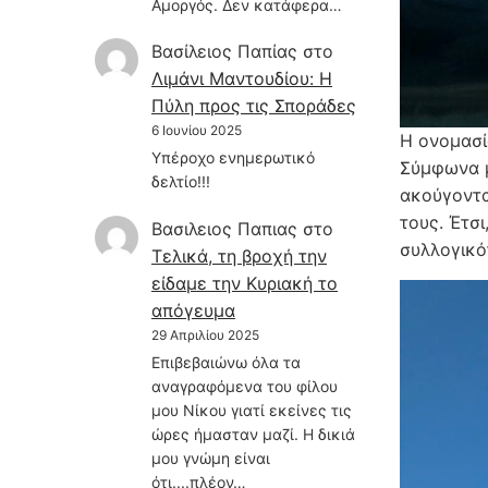
Αμοργός. Δεν κατάφερα…
Βασίλειος Παπίας
στο
Λιμάνι Μαντουδίου: Η
Πύλη προς τις Σποράδες
6 Ιουνίου 2025
Η ονομασ
Υπέροχο ενημερωτικό
Σύμφωνα μ
δελτίο!!!
ακούγοντα
τους. Έτσι
Βασιλειος Παπιας
στο
συλλογικό
Τελικά, τη βροχή την
είδαμε την Κυριακή το
απόγευμα
29 Απριλίου 2025
Επιβεβαιώνω όλα τα
αναγραφόμενα του φίλου
μου Νίκου γιατί εκείνες τις
ώρες ήμασταν μαζί. Η δικιά
μου γνώμη είναι
ότι....πλέον…