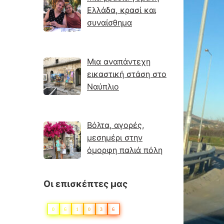
Ελλάδα, κρασί και
συναίσθημα
Μια αναπάντεχη
εικαστική στάση στο
Ναύπλιο
Βόλτα, αγορές,
μεσημέρι στην
όμορφη παλιά πόλη
Οι επισκέπτες μας
0
6
1
0
3
6