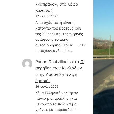
«Καπράλο», στο λόφο
Κολωνού
27 Ιουλίου 2025
Δυστυχώς αυτή είναι η
κατάντια του κράτους (όχι
της Χώρας) και της τωρινής
αδιάφορης τοπικής
αυτοδιοίκησης!! Κρίμα....! Δεν
υπάρχουν άνθρωποι…
Panos Chatziliadis
στο
Οι
αέρηδες των Κυκλάδων
στην Αμοργό για λίγη
δροσιά!
26 Ιουνίου 2025
Κάθε Ελληνικό νησί ήταν
πάντα μια πρόκληση για
μένα από τα παιδικά μου
χρόνια, και περισσότερο η