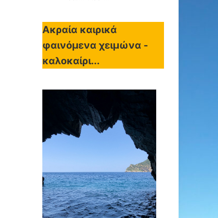
Ακραία καιρικά
φαινόμενα χειμώνα -
καλοκαίρι...