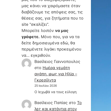
μας κάνει να χαιρόμαστε όταν
διαβάζουμε τις απόψεις σας, τις
θέσεις σας, για ζητήματα που το
site "σκαλίζει".
Μπορείτε λοιπόν
να μας
γράφετε.
Μόνο που, για να τα
δείτε δημοσιευμένα εδώ, θα
περιμένετε λιγάκι προκειμένου
να… εγκριθούν.
Βασίλειος Γιαννοπουλος
στο
Hμέρα γεμάτη
αγάπη, φως για Ηλία –
Γκρεσίλντα
25 Ιουλίου 2026
Ο Ιεχωβά να τους εύλογη
Βασίλειος Παπίας
στο
Το
λες και κατάντια στον