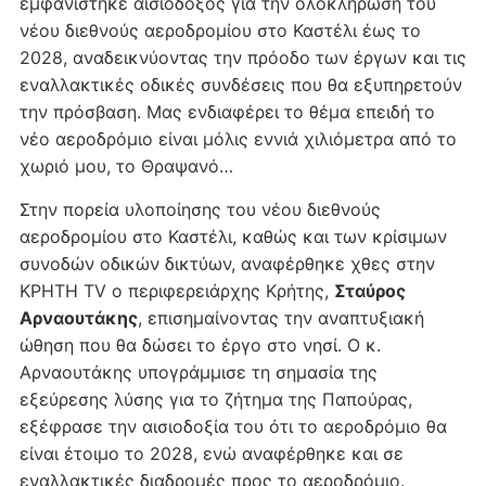
εμφανίστηκε αισιόδοξος για την ολοκλήρωση του
νέου διεθνούς αεροδρομίου στο Καστέλι έως το
2028, αναδεικνύοντας την πρόοδο των έργων και τις
εναλλακτικές οδικές συνδέσεις που θα εξυπηρετούν
την πρόσβαση. Μας ενδιαφέρει το θέμα επειδή το
νέο αεροδρόμιο είναι μόλις εννιά χιλιόμετρα από το
χωριό μου, το Θραψανό…
Στην πορεία υλοποίησης του νέου διεθνούς
αεροδρομίου στο Καστέλι, καθώς και των κρίσιμων
συνοδών οδικών δικτύων, αναφέρθηκε χθες στην
ΚΡΗΤΗ ΤV ο περιφερειάρχης Κρήτης,
Σταύρος
Αρναουτάκης
, επισημαίνοντας την αναπτυξιακή
ώθηση που θα δώσει το έργο στο νησί. Ο κ.
Αρναουτάκης υπογράμμισε τη σημασία της
εξεύρεσης λύσης για το ζήτημα της Παπούρας,
εξέφρασε την αισιοδοξία του ότι το αεροδρόμιο θα
είναι έτοιμο το 2028, ενώ αναφέρθηκε και σε
εναλλακτικές διαδρομές προς το αεροδρόμιο.