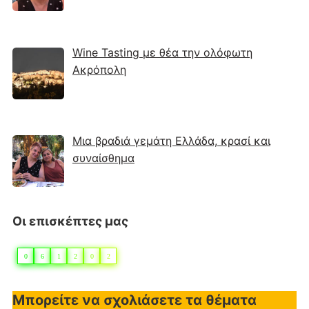
Wine Tasting με θέα την ολόφωτη
Ακρόπολη
Μια βραδιά γεμάτη Ελλάδα, κρασί και
συναίσθημα
Οι επισκέπτες μας
0
6
1
2
0
2
Μπορείτε να σχολιάσετε τα θέματα