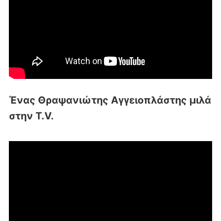
Ένας Θραψανιώτης Αγγειοπλάστης μιλά
στην T.V.