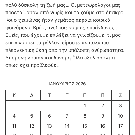
πολύ δύσκολη τη ζωή μας... Οι μετεωρολόγοι μας
προετοίμασαν από νωρίς και το ζούμε στο έπακρο.
Και ο χειμώνας ήταν γεμάτος ακραία καιρικά
φαινόμενα. Κρύο, άνυδρος καιρός, επικίνδυνος...
Εμείς, που έχουμε επιλέξει να γνωρίζουμε, τι μας
επιφυλάσσει το μέλλον, είμαστε σε πολύ πιο
πλεονεκτική θέση από την υπόλοιπη ανθρωπότητα.
Υπομονή λοιπόν και δύναμη. Όλα εξελίσσονται
όπως έχει προβλεφθεί!
ΙΑΝΟΥΆΡΙΟΣ 2026
Κ
Δ
Τ
Τ
Π
Π
Σ
1
2
3
4
5
6
7
8
9
10
11
12
13
14
15
16
17