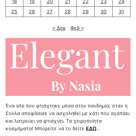
18
19
20
21
22
23
24
25
26
27
28
29
30
31
« Δεκ
Φεβ »
Ένα site που φτιάχτηκε μέσα στην πανδημία, όταν η
Σούλα αποφάσισε να ασχοληθεί με κάτι που αγαπάει
και λατρεύει να φτιάχνει. Τα χειροποίητα
κοσμήματα! Μπορείτε να το δείτε
ΕΔΩ
…