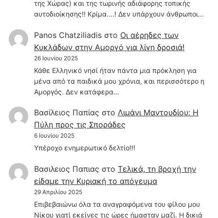
της Χώρας) και της τωρινής αδιάφορης τοπικής
αυτοδιοίκησης!! Κρίμα....! Δεν υπάρχουν άνθρωποι…
Panos Chatziliadis
στο
Οι αέρηδες των
Κυκλάδων στην Αμοργό για λίγη δροσιά!
26 Ιουνίου 2025
Κάθε Ελληνικό νησί ήταν πάντα μια πρόκληση για
μένα από τα παιδικά μου χρόνια, και περισσότερο η
Αμοργός. Δεν κατάφερα…
Βασίλειος Παπίας
στο
Λιμάνι Μαντουδίου: Η
Πύλη προς τις Σποράδες
6 Ιουνίου 2025
Υπέροχο ενημερωτικό δελτίο!!!
Βασιλειος Παπιας
στο
Τελικά, τη βροχή την
είδαμε την Κυριακή το απόγευμα
29 Απριλίου 2025
Επιβεβαιώνω όλα τα αναγραφόμενα του φίλου μου
Νίκου γιατί εκείνες τις ώρες ήμασταν μαζί. Η δικιά