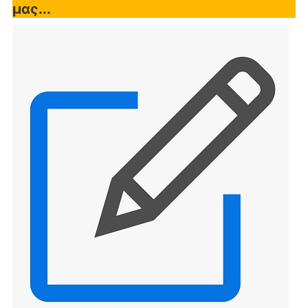
μας...