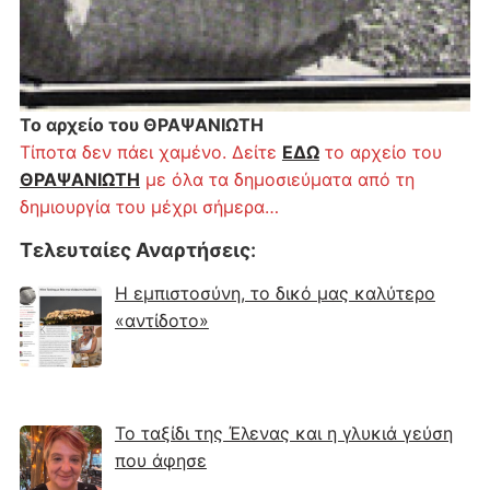
Το αρχείο του ΘΡΑΨΑΝΙΩΤΗ
Τίποτα δεν πάει χαμένο. Δείτε
ΕΔΩ
το αρχείο του
ΘΡΑΨΑΝΙΩΤΗ
με όλα τα δημοσιεύματα από τη
δημιουργία του μέχρι σήμερα…
Τελευταίες Αναρτήσεις
:
Η εμπιστοσύνη, το δικό μας καλύτερο
«αντίδοτο»
Το ταξίδι της Έλενας και η γλυκιά γεύση
που άφησε