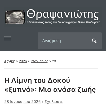
Αναζήτηση
Εναλλαγή
για:
του
μενού
για
Αρχική
»
2026
»
Ιανουάριος
»
28
κινητά
Η Λίμνη του Δοκού
«ξυπνά»: Μια ανάσα ζωής
28 Ιανουαρίου 2026
/
Σχολιάστε