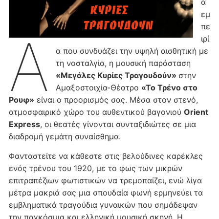
α
εμ
πε
Α
ιρί
α που συνδυάζει την υψηλή αισθητική με
τη νοσταλγία, η μουσική παράσταση
«Μεγάλες Κυρίες Τραγουδούν»
στην
Αμαξοστοιχία-Θέατρο
«Το Τρένο στο
Ρουφ»
είναι ο προορισμός σας. Μέσα στον στενό,
ατμοσφαιρικό χώρο του αυθεντικού βαγονιού
Orient
Express
, οι θεατές γίνονται συνταξιδιώτες σε μια
διαδρομή γεμάτη συναίσθημα.
Φανταστείτε να κάθεστε στις βελούδινες καρέκλες
ενός τρένου του 1920, με το φως των μικρών
επιτραπέζιων φωτιστικών να τρεμοπαίζει, ενώ λίγα
μέτρα μακριά σας μια σπουδαία φωνή ερμηνεύει τα
εμβληματικά τραγούδια γυναικών που σημάδεψαν
την παγκόσμια και ελληνική μουσική σκηνή. Η