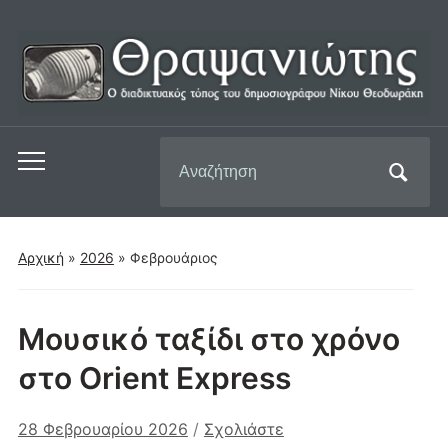
Αναζήτηση
Εναλλαγή
για:
του
μενού
για
Αρχική
»
2026
»
Φεβρουάριος
κινητά
Μουσικό ταξίδι στο χρόνο
στο Orient Express
28 Φεβρουαρίου 2026
/
Σχολιάστε