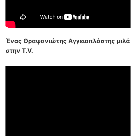
Ένας Θραψανιώτης Αγγειοπλάστης μιλά
στην T.V.