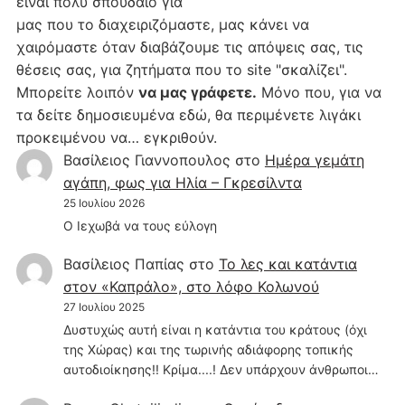
είναι πολύ σπουδαίο για
μας που το διαχειριζόμαστε, μας κάνει να
χαιρόμαστε όταν διαβάζουμε τις απόψεις σας, τις
θέσεις σας, για ζητήματα που το site "σκαλίζει".
Μπορείτε λοιπόν
να μας γράφετε.
Μόνο που, για να
τα δείτε δημοσιευμένα εδώ, θα περιμένετε λιγάκι
προκειμένου να… εγκριθούν.
Βασίλειος Γιαννοπουλος
στο
Hμέρα γεμάτη
αγάπη, φως για Ηλία – Γκρεσίλντα
25 Ιουλίου 2026
Ο Ιεχωβά να τους εύλογη
Βασίλειος Παπίας
στο
Το λες και κατάντια
στον «Καπράλο», στο λόφο Κολωνού
27 Ιουλίου 2025
Δυστυχώς αυτή είναι η κατάντια του κράτους (όχι
της Χώρας) και της τωρινής αδιάφορης τοπικής
αυτοδιοίκησης!! Κρίμα....! Δεν υπάρχουν άνθρωποι…