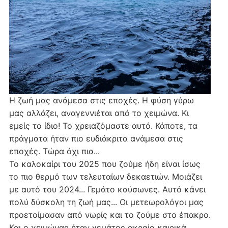
Η ζωή μας ανάμεσα στις εποχές. Η φύση γύρω
μας αλλάζει, αναγεννιέται από το χειμώνα. Κι
εμείς το ίδιο! Το χρειαζόμαστε αυτό. Κάποτε, τα
πράγματα ήταν πιο ευδιάκριτα ανάμεσα στις
εποχές. Τώρα όχι πια...
Το καλοκαίρι του 2025 που ζούμε ήδη είναι ίσως
το πιο θερμό των τελευταίων δεκαετιών. Μοιάζει
με αυτό του 2024... Γεμάτο καύσωνες. Αυτό κάνει
πολύ δύσκολη τη ζωή μας... Οι μετεωρολόγοι μας
προετοίμασαν από νωρίς και το ζούμε στο έπακρο.
Και ο χειμώνας ήταν γεμάτος ακραία καιρικά