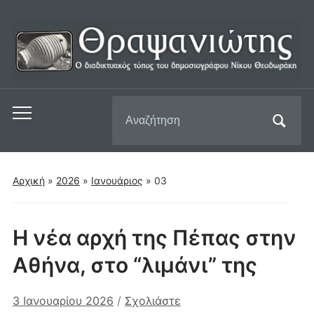
Αναζήτηση
Εναλλαγή
για:
του
μενού
για
Αρχική
»
2026
»
Ιανουάριος
»
03
κινητά
Η νέα αρχή της Πέπας στην
Αθήνα, στο “λιμάνι” της
3 Ιανουαρίου 2026
/
Σχολιάστε