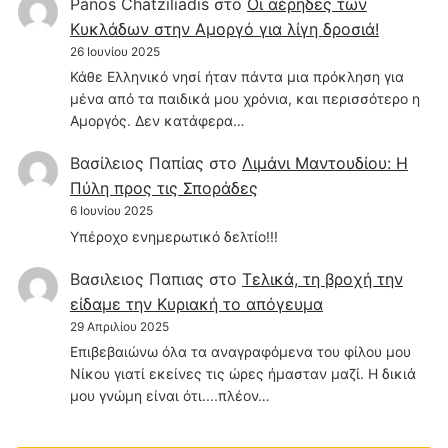
Panos Chatziliadis
στο
Οι αέρηδες των
Κυκλάδων στην Αμοργό για λίγη δροσιά!
26 Ιουνίου 2025
Κάθε Ελληνικό νησί ήταν πάντα μια πρόκληση για
μένα από τα παιδικά μου χρόνια, και περισσότερο η
Αμοργός. Δεν κατάφερα…
Βασίλειος Παπίας
στο
Λιμάνι Μαντουδίου: Η
Πύλη προς τις Σποράδες
6 Ιουνίου 2025
Υπέροχο ενημερωτικό δελτίο!!!
Βασιλειος Παπιας
στο
Τελικά, τη βροχή την
είδαμε την Κυριακή το απόγευμα
29 Απριλίου 2025
Επιβεβαιώνω όλα τα αναγραφόμενα του φίλου μου
Νίκου γιατί εκείνες τις ώρες ήμασταν μαζί. Η δικιά
μου γνώμη είναι ότι....πλέον…