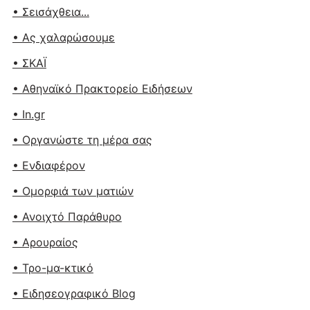
• Σεισάχθεια...
• Ας χαλαρώσουμε
• ΣΚΑΪ
• Αθηναϊκό Πρακτορείο Ειδήσεων
• In.gr
• Οργανώστε τη μέρα σας
• Ενδιαφέρον
• Ομορφιά των ματιών
• Ανοιχτό Παράθυρο
• Αρουραίος
• Τρο-μα-κτικό
• Ειδησεογραφικό Blog