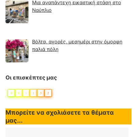
Μια αναπάντεχη εικαστική στάση στο
Ναύπλιο
Βόλτα, αγορές, μεσημέρι στην όμορφη
παλιά πόλη
Οι επισκέπτες μας
0
6
1
1
3
2
Μπορείτε να σχολιάσετε τα θέματα
μας...