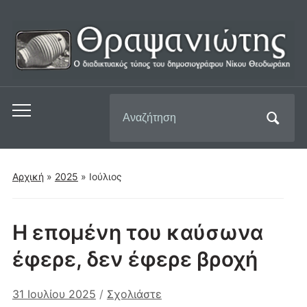
Αναζήτηση
Εναλλαγή
για:
του
μενού
για
Αρχική
»
2025
»
Ιούλιος
κινητά
Η επομένη του καύσωνα
έφερε, δεν έφερε βροχή
31 Ιουλίου 2025
/
Σχολιάστε