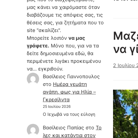
μας κάνει να χαιρόμαστε όταν
διαβάζουμε τις απόψεις σας, τις
θέσεις σας, για ζητήματα που το
site "σκαλίζει".
Μαζε
Μπορείτε λοιπόν
να μας
να γ
γράφετε.
Μόνο που, για να τα
δείτε δημοσιευμένα εδώ, θα
περιμένετε λιγάκι προκειμένου
2 Ιουλίου
να… εγκριθούν.
Βασίλειος Γιαννοπουλος
στο
Hμέρα γεμάτη
αγάπη, φως για Ηλία –
Γκρεσίλντα
25 Ιουλίου 2026
Ο Ιεχωβά να τους εύλογη
Βασίλειος Παπίας
στο
Το
λες και κατάντια στον