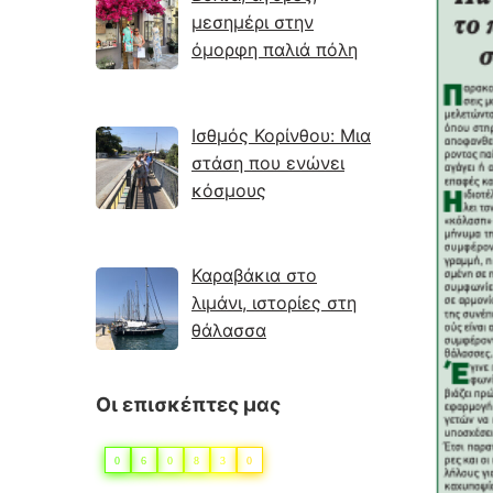
μεσημέρι στην
όμορφη παλιά πόλη
Ισθμός Κορίνθου: Μια
στάση που ενώνει
κόσμους
Καραβάκια στο
λιμάνι, ιστορίες στη
θάλασσα
Οι επισκέπτες μας
0
6
0
8
3
0