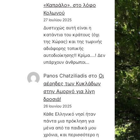
«Καπράλο», στο λόφο
Κολωνού
27 Ιουλίου 2025
Δυστυχώς αυτή είναι η
κατάντια του κράτους (όχι
της Χώρας) και της τωρινής
αδιάφορης τοπικής
αυτοδιοίκησης!! Κρίμα....! Δεν
υπάρχουν άνθρωποι…
Panos Chatziliadis
στο
Οι
αέρηδες των Κυκλάδων
στην Αμοργό για λίγη
δροσιά!
26 Ιουνίου 2025
Κάθε Ελληνικό νησί ήταν
πάντα μια πρόκληση για
μένα από τα παιδικά μου
χρόνια, και περισσότερο η