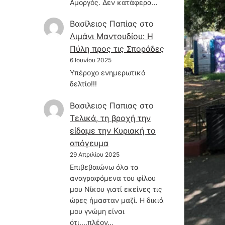
Αμοργός. Δεν κατάφερα…
Βασίλειος Παπίας
στο
Λιμάνι Μαντουδίου: Η
Πύλη προς τις Σποράδες
6 Ιουνίου 2025
Υπέροχο ενημερωτικό
δελτίο!!!
Βασιλειος Παπιας
στο
Τελικά, τη βροχή την
είδαμε την Κυριακή το
απόγευμα
29 Απριλίου 2025
Επιβεβαιώνω όλα τα
αναγραφόμενα του φίλου
μου Νίκου γιατί εκείνες τις
ώρες ήμασταν μαζί. Η δικιά
μου γνώμη είναι
ότι....πλέον…