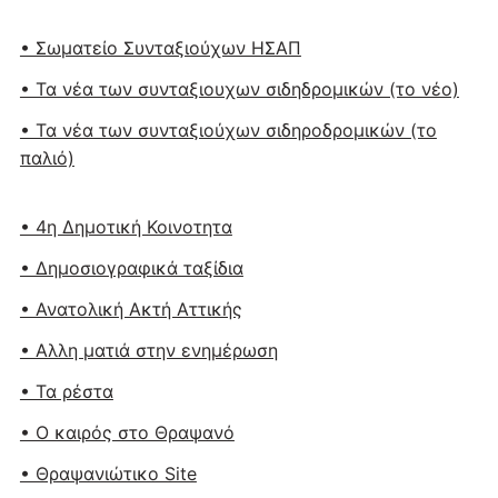
• Σωματείο Συνταξιούχων ΗΣΑΠ
• Τα νέα των συνταξιουχων σιδηδρομικών (το νέο)
• Τα νέα των συνταξιούχων σιδηροδρομικών (το
παλιό)
• 4η Δημοτική Κοινοτητα
• Δημοσιογραφικά ταξίδια
• Ανατολική Ακτή Αττικής
• Αλλη ματιά στην ενημέρωση
• Τα ρέστα
• Ο καιρός στο Θραψανό
• Θραψανιώτικο Site