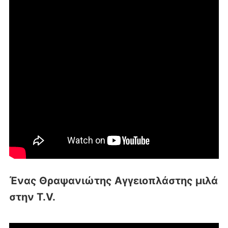
Ένας Θραψανιώτης Αγγειοπλάστης μιλά
στην T.V.