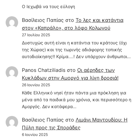
Ο Ιεχωβά να τους εύλογη
Βασίλειος Παπίας
στο
Το λες και κατάντια
στον «Καπράλο», στο λόφο Κολωνού
27 Ιουλίου 2025
Δυστυχώς αυτή είναι η κατάντια του κράτους (όχι
της Χώρας) και της τωρινής αδιάφορης τοπικής
αυτοδιοίκησης!! Κρίμα....! Δεν υπάρχουν άνθρωποι…
Panos Chatziliadis
στο
Οι αέρηδες των
Κυκλάδων στην Αμοργό για λίγη δροσιά!
26 Ιουνίου 2025
Κάθε Ελληνικό νησί ήταν πάντα μια πρόκληση για
μένα από τα παιδικά μου χρόνια, και περισσότερο η
Αμοργός. Δεν κατάφερα…
Βασίλειος Παπίας
στο
Λιμάνι Μαντουδίου: Η
Πύλη προς τις Σποράδες
6 Ιουνίου 2025