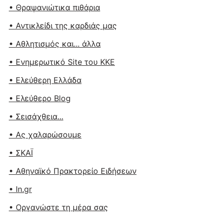
• Θραψανιώτικα πιθάρια
• Αντικλείδι της καρδιάς μας
• Αθλητισμός και... άλλα
• Ενημερωτικό Site του ΚΚΕ
• Ελεύθερη Ελλάδα
• Ελεύθερο Blog
• Σεισάχθεια...
• Ας χαλαρώσουμε
• ΣΚΑΪ
• Αθηναϊκό Πρακτορείο Ειδήσεων
• In.gr
• Οργανώστε τη μέρα σας