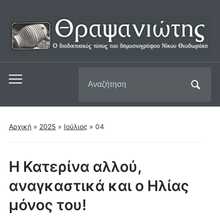
Αναζήτηση
Εναλλαγή
για:
του
μενού
για
Αρχική
»
2025
»
Ιούλιος
»
04
κινητά
Η Κατερίνα αλλού,
αναγκαστικά και ο Ηλίας
μόνος του!