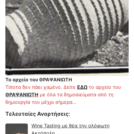
Το αρχείο του ΘΡΑΨΑΝΙΩΤΗ
Τίποτα δεν πάει χαμένο. Δείτε
ΕΔΩ
το αρχείο του
ΘΡΑΨΑΝΙΩΤΗ
με όλα τα δημοσιεύματα από τη
δημιουργία του μέχρι σήμερα…
Τελευταίες Αναρτήσεις
:
Wine Tasting με θέα την ολόφωτη
Ακρόπολη