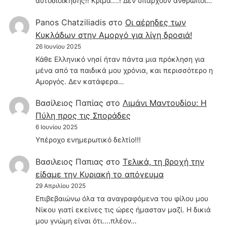
αυτοδιοίκησης!! Κρίμα....! Δεν υπάρχουν άνθρωποι…
Panos Chatziliadis
στο
Οι αέρηδες των
Κυκλάδων στην Αμοργό για λίγη δροσιά!
26 Ιουνίου 2025
Κάθε Ελληνικό νησί ήταν πάντα μια πρόκληση για
μένα από τα παιδικά μου χρόνια, και περισσότερο η
Αμοργός. Δεν κατάφερα…
Βασίλειος Παπίας
στο
Λιμάνι Μαντουδίου: Η
Πύλη προς τις Σποράδες
6 Ιουνίου 2025
Υπέροχο ενημερωτικό δελτίο!!!
Βασιλειος Παπιας
στο
Τελικά, τη βροχή την
είδαμε την Κυριακή το απόγευμα
29 Απριλίου 2025
Επιβεβαιώνω όλα τα αναγραφόμενα του φίλου μου
Νίκου γιατί εκείνες τις ώρες ήμασταν μαζί. Η δικιά
μου γνώμη είναι ότι....πλέον…