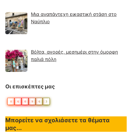
Μια αναπάντεχη εικαστική στάση στο
Ναύπλιο
Βόλτα, αγορές, μεσημέρι στην όμορφη
παλιά πόλη
Οι επισκέπτες μας
0
6
0
9
6
3
Μπορείτε να σχολιάσετε τα θέματα
μας...