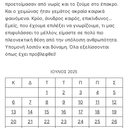
προετοίμασαν από νωρίς και το ζούμε στο έπακρο.
Και ο χειμώνας ήταν γεμάτος ακραία καιρικά
φαινόμενα. Κρύο, άνυδρος καιρός, επικίνδυνος...
Εμείς, που έχουμε επιλέξει να γνωρίζουμε, τι μας
επιφυλάσσει το μέλλον, είμαστε σε πολύ πιο
πλεονεκτική θέση από την υπόλοιπη ανθρωπότητα.
Υπομονή λοιπόν και δύναμη. Όλα εξελίσσονται
όπως έχει προβλεφθεί!
ΙΟΎΛΙΟΣ 2025
Κ
Δ
Τ
Τ
Π
Π
Σ
1
2
3
4
5
6
7
8
9
10
11
12
13
14
15
16
17
18
19
20
21
22
23
24
25
26