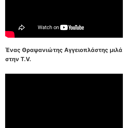
Ένας Θραψανιώτης Αγγειοπλάστης μιλά
στην T.V.