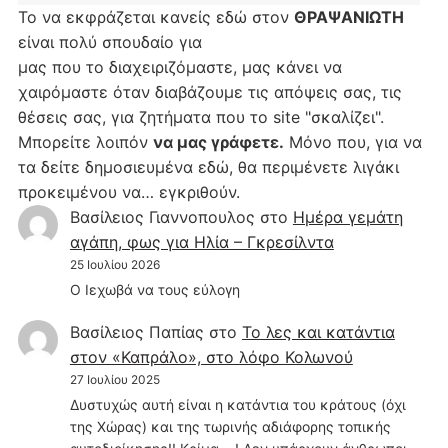
Το να εκφράζεται κανείς εδώ στον
ΘΡΑΨΑΝΙΩΤΗ
είναι πολύ σπουδαίο για
μας που το διαχειριζόμαστε, μας κάνει να
χαιρόμαστε όταν διαβάζουμε τις απόψεις σας, τις
θέσεις σας, για ζητήματα που το site "σκαλίζει".
Μπορείτε λοιπόν
να μας γράφετε.
Μόνο που, για να
τα δείτε δημοσιευμένα εδώ, θα περιμένετε λιγάκι
προκειμένου να… εγκριθούν.
Βασίλειος Γιαννοπουλος
στο
Hμέρα γεμάτη
αγάπη, φως για Ηλία – Γκρεσίλντα
25 Ιουλίου 2026
Ο Ιεχωβά να τους εύλογη
Βασίλειος Παπίας
στο
Το λες και κατάντια
στον «Καπράλο», στο λόφο Κολωνού
27 Ιουλίου 2025
Δυστυχώς αυτή είναι η κατάντια του κράτους (όχι
της Χώρας) και της τωρινής αδιάφορης τοπικής