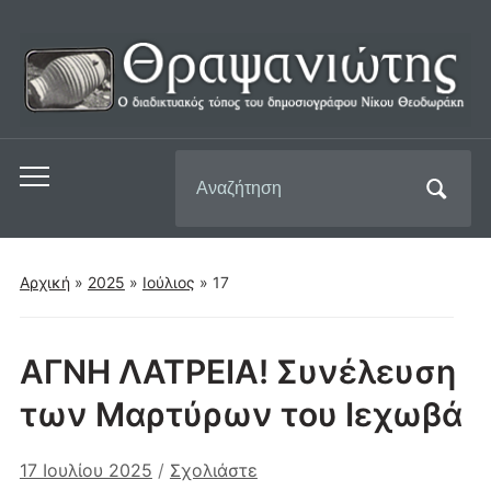
Αναζήτηση
Εναλλαγή
για:
του
μενού
για
Αρχική
»
2025
»
Ιούλιος
»
17
κινητά
ΑΓΝΗ ΛΑΤΡΕΙΑ! Συνέλευση
των Μαρτύρων του Ιεχωβά
17 Ιουλίου 2025
/
Σχολιάστε