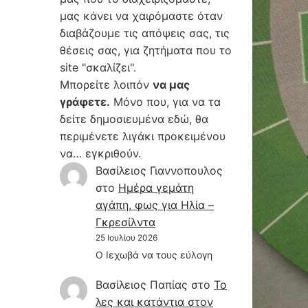
μας κάνει να χαιρόμαστε όταν
διαβάζουμε τις απόψεις σας, τις
θέσεις σας, για ζητήματα που το
site "σκαλίζει".
Μπορείτε λοιπόν
να μας
γράφετε.
Μόνο που, για να τα
δείτε δημοσιευμένα εδώ, θα
περιμένετε λιγάκι προκειμένου
να… εγκριθούν.
Βασίλειος Γιαννοπουλος
στο
Hμέρα γεμάτη
αγάπη, φως για Ηλία –
Γκρεσίλντα
25 Ιουλίου 2026
Ο Ιεχωβά να τους εύλογη
Βασίλειος Παπίας
στο
Το
λες και κατάντια στον