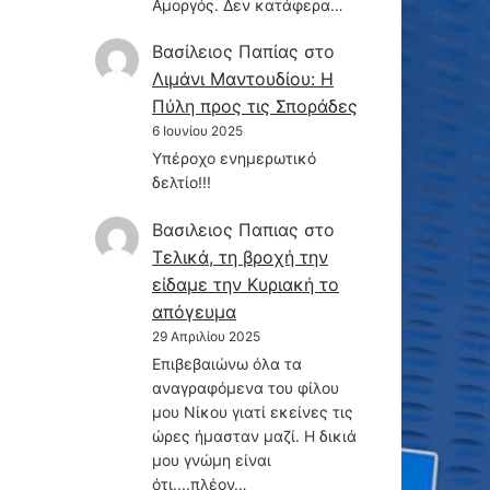
Αμοργός. Δεν κατάφερα…
Βασίλειος Παπίας
στο
Λιμάνι Μαντουδίου: Η
Πύλη προς τις Σποράδες
6 Ιουνίου 2025
Υπέροχο ενημερωτικό
δελτίο!!!
Βασιλειος Παπιας
στο
Τελικά, τη βροχή την
είδαμε την Κυριακή το
απόγευμα
29 Απριλίου 2025
Επιβεβαιώνω όλα τα
αναγραφόμενα του φίλου
μου Νίκου γιατί εκείνες τις
ώρες ήμασταν μαζί. Η δικιά
μου γνώμη είναι
ότι....πλέον…