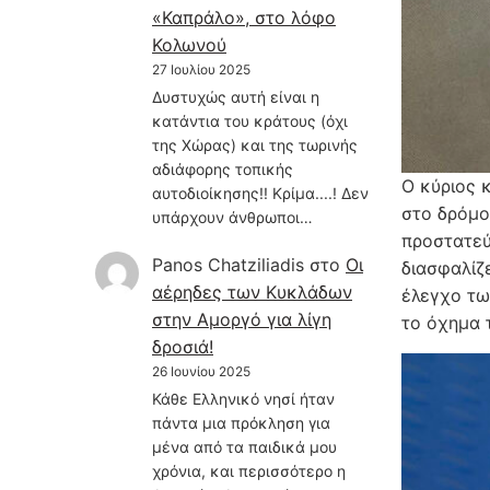
«Καπράλο», στο λόφο
Κολωνού
27 Ιουλίου 2025
Δυστυχώς αυτή είναι η
κατάντια του κράτους (όχι
της Χώρας) και της τωρινής
αδιάφορης τοπικής
Ο κύριος 
αυτοδιοίκησης!! Κρίμα....! Δεν
στο δρόμο
υπάρχουν άνθρωποι…
προστατεύ
Panos Chatziliadis
στο
Οι
διασφαλίζ
αέρηδες των Κυκλάδων
έλεγχο τω
στην Αμοργό για λίγη
το όχημα 
δροσιά!
26 Ιουνίου 2025
Κάθε Ελληνικό νησί ήταν
πάντα μια πρόκληση για
μένα από τα παιδικά μου
χρόνια, και περισσότερο η