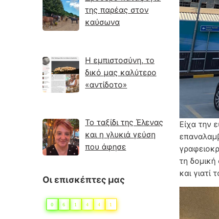
της παρέας στον
καύσωνα
Η εμπιστοσύνη, το
δικό μας καλύτερο
«αντίδοτο»
Το ταξίδι της Έλενας
Είχα την 
και η γλυκιά γεύση
επαναλαμβ
που άφησε
γραφειοκρ
τη δομική
και γιατί
Οι επισκέπτες μας
0
6
1
4
4
1