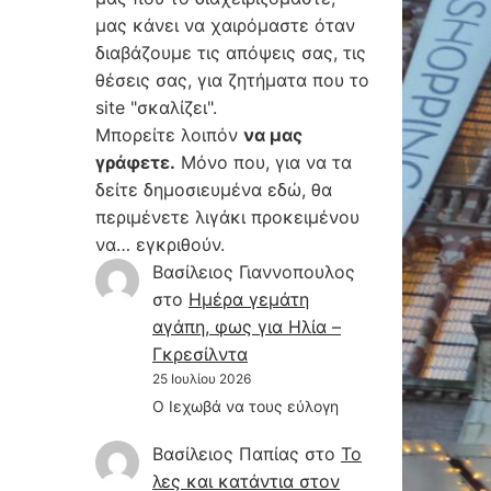
μας κάνει να χαιρόμαστε όταν
διαβάζουμε τις απόψεις σας, τις
θέσεις σας, για ζητήματα που το
site "σκαλίζει".
Μπορείτε λοιπόν
να μας
γράφετε.
Μόνο που, για να τα
δείτε δημοσιευμένα εδώ, θα
περιμένετε λιγάκι προκειμένου
να… εγκριθούν.
Βασίλειος Γιαννοπουλος
στο
Hμέρα γεμάτη
αγάπη, φως για Ηλία –
Γκρεσίλντα
25 Ιουλίου 2026
Ο Ιεχωβά να τους εύλογη
Βασίλειος Παπίας
στο
Το
λες και κατάντια στον