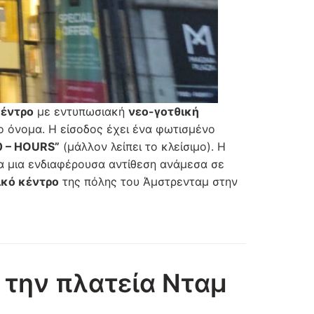
κέντρο
με εντυπωσιακή
νεο-γοτθική
το όνομα. Η είσοδος έχει ένα φωτισμένο
0 – HOURS”
(μάλλον λείπει το κλείσιμο). Η
ια μια ενδιαφέρουσα αντίθεση ανάμεσα σε
ικό κέντρο
της πόλης του Άμστρενταμ στην
 την πλατεία Νταμ