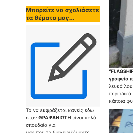
Μπορείτε να σχολιάσετε
τα θέματα μας...
“FLAGSHI
γραφείο 
λευκά λου
περιοδικό
κάποια φυ
Το να εκφράζεται κανείς εδώ
στον
ΘΡΑΨΑΝΙΩΤΗ
είναι πολύ
σπουδαίο για
μας που το διαχειριζόμαστε,