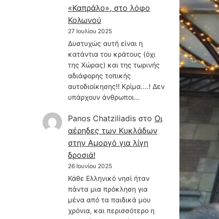
«Καπράλο», στο λόφο
Κολωνού
27 Ιουλίου 2025
Δυστυχώς αυτή είναι η
κατάντια του κράτους (όχι
της Χώρας) και της τωρινής
αδιάφορης τοπικής
αυτοδιοίκησης!! Κρίμα....! Δεν
υπάρχουν άνθρωποι…
Panos Chatziliadis
στο
Οι
αέρηδες των Κυκλάδων
στην Αμοργό για λίγη
δροσιά!
26 Ιουνίου 2025
Κάθε Ελληνικό νησί ήταν
πάντα μια πρόκληση για
μένα από τα παιδικά μου
χρόνια, και περισσότερο η