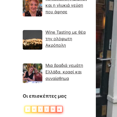
και η γλυκιά γεύση
που άφησε
Wine Tasting με θέα
την ολόφωτη
Ακρόπολη
Μια βραδιά γεμάτη
Ελλάδα, κρασί και
συναίσθημα
Οι επισκέπτες μας
0
6
1
2
9
8