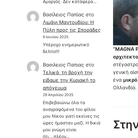
Αμοργός. Δεν κατάφερα…
Βασίλειος Παπίας
στο
Λιμάνι Μαντουδίου: Η
Πύλη προς τις Σποράδες
6 Ιουνίου 2025
Υπέροχο ενημερωτικό
“
MAGNA
δελτίο!!!
αρχιτεκτ
στέγαστρο
Βασιλειος Παπιας
στο
γενική αίσ
Τελικά, τη βροχή την
ένα
μικρό
είδαμε την Κυριακή το
Ολλανδία.
απόγευμα
29 Απριλίου 2025
Επιβεβαιώνω όλα τα
αναγραφόμενα του φίλου
μου Νίκου γιατί εκείνες τις
Στην
ώρες ήμασταν μαζί. Η δικιά
μου γνώμη είναι
ότι....πλέον…