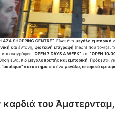
PLAZA
SHOPPING
CENTRE
“
. Είναι ένα
μεγάλο εμπορικό 
ονική
και έντονη,
φωτεινή επιγραφή
(neon) που τονίζει 
 και αναγράφει:
“OPEN 7 DAYS A WEEK”
και
“OPEN 10:0
θηση είναι πιο
μεγαλοπρεπής και εμπορική
. Πρόκειται γ
, “boutique” κατάστημα
και ένα
μεγάλο, ιστορικό εμπορ
 καρδιά του Άμστερνταμ,