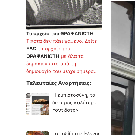
Το αρχείο του ΘΡΑΨΑΝΙΩΤΗ
Τίποτα δεν πάει χαμένο. Δείτε
ΕΔΩ
το αρχείο του
ΘΡΑΨΑΝΙΩΤΗ
με όλα τα
δημοσιεύματα από τη
δημιουργία του μέχρι σήμερα…
Τελευταίες Αναρτήσεις
:
Η εμπιστοσύνη, το
δικό μας καλύτερο
«αντίδοτο»
Το ταξίδι της Έλενας