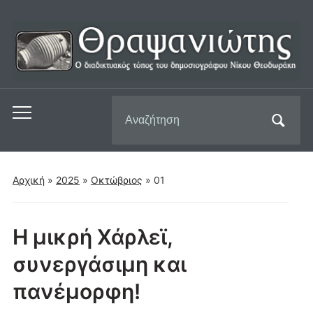
Αναζήτηση
Εναλλαγή
για:
του
μενού
για
Αρχική
»
2025
»
Οκτώβριος
»
01
κινητά
Η μικρή Χάρλεϊ,
συνεργάσιμη και
πανέμορφη!