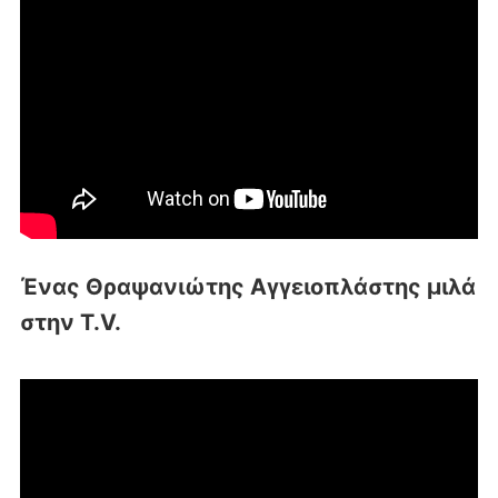
Ένας Θραψανιώτης Αγγειοπλάστης μιλά
στην T.V.