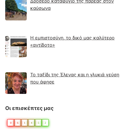
Δροσερό καταφύγιο της παρέας στον
καύσωνα
Η εμπιστοσύνη, το δικό μας καλύτερο
«αντίδοτο»
Το ταξίδι της Έλενας και η γλυκιά γεύση
που άφησε
Οι επισκέπτες μας
0
6
1
4
5
2