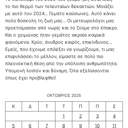
το πιο θερμό των τελευταίων δεκαετιών. Μοιάζει
με αυτό του 2024... Γεμάτο καύσωνες. Αυτό κάνει
πολύ δύσκολη τη ζωή μας... Οι μετεωρολόγοι μας
προετοίμασαν από νωρίς και το ζούμε στο έπακρο.
Και ο χειμώνας ήταν γεμάτος ακραία καιρικά
φαινόμενα. Κρύο, άνυδρος καιρός, επικίνδυνος...
Εμείς, που έχουμε επιλέξει να γνωρίζουμε, τι μας
επιφυλάσσει το μέλλον, είμαστε σε πολύ πιο
πλεονεκτική θέση από την υπόλοιπη ανθρωπότητα.
Υπομονή λοιπόν και δύναμη. Όλα εξελίσσονται
όπως έχει προβλεφθεί!
ΟΚΤΏΒΡΙΟΣ 2025
Κ
Δ
Τ
Τ
Π
Π
Σ
1
2
3
4
5
6
7
8
9
10
11