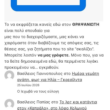
Το να εκφράζεται κανείς εδώ στον
ΘΡΑΨΑΝΙΩΤΗ
είναι πολύ σπουδαίο για
μας που το διαχειριζόμαστε, μας κάνει να
χαιρόμαστε όταν διαβάζουμε τις απόψεις σας, τις
θέσεις σας, για ζητήματα που το site "σκαλίζει".
Μπορείτε λοιπόν
να μας γράφετε.
Μόνο που, για να
τα δείτε δημοσιευμένα εδώ, θα περιμένετε λιγάκι
προκειμένου να… εγκριθούν.
Βασίλειος Γιαννοπουλος
στο
Hμέρα γεμάτη
αγάπη, φως για Ηλία – Γκρεσίλντα
25 Ιουλίου 2026
Ο Ιεχωβά να τους εύλογη
Βασίλειος Παπίας
στο
Το λες και κατάντια
στον «Καπράλο», στο λόφο Κολωνού