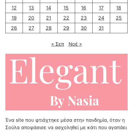
12
13
14
15
16
17
18
19
20
21
22
23
24
25
26
27
28
29
30
31
« Σεπ
Νοέ »
Ένα site που φτιάχτηκε μέσα στην πανδημία, όταν η
Σούλα αποφάσισε να ασχοληθεί με κάτι που αγαπάει