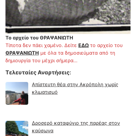
Το αρχείο του ΘΡΑΨΑΝΙΩΤΗ
Τίποτα δεν πάει χαμένο. Δείτε
ΕΔΩ
το αρχείο του
ΘΡΑΨΑΝΙΩΤΗ
με όλα τα δημοσιεύματα από τη
δημιουργία του μέχρι σήμερα…
Τελευταίες Αναρτήσεις
:
Απίστευτη θέα στην Ακρόπολη χωρίς
κλιματισμό
Δροσερό καταφύγιο της παρέας στον
καύσωνα