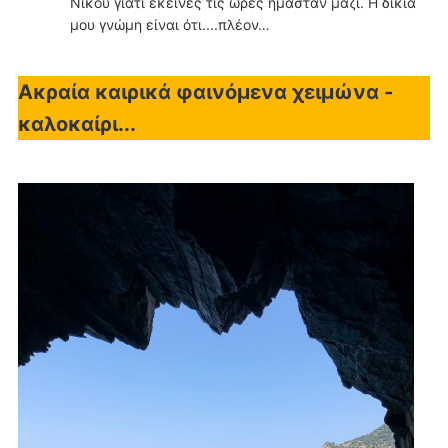
Νίκου γιατί εκείνες τις ώρες ήμασταν μαζί. Η δικιά
μου γνώμη είναι ότι....πλέον…
Ακραία καιρικά φαινόμενα χειμώνα -
καλοκαίρι...