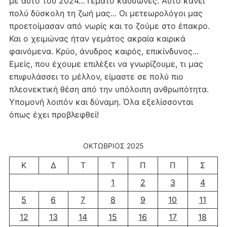
με αυτό του 2024... Γεμάτο καύσωνες. Αυτό κάνει
πολύ δύσκολη τη ζωή μας... Οι μετεωρολόγοι μας
προετοίμασαν από νωρίς και το ζούμε στο έπακρο.
Και ο χειμώνας ήταν γεμάτος ακραία καιρικά
φαινόμενα. Κρύο, άνυδρος καιρός, επικίνδυνος...
Εμείς, που έχουμε επιλέξει να γνωρίζουμε, τι μας
επιφυλάσσει το μέλλον, είμαστε σε πολύ πιο
πλεονεκτική θέση από την υπόλοιπη ανθρωπότητα.
Υπομονή λοιπόν και δύναμη. Όλα εξελίσσονται
όπως έχει προβλεφθεί!
ΟΚΤΏΒΡΙΟΣ 2025
Κ
Δ
Τ
Τ
Π
Π
Σ
1
2
3
4
5
6
7
8
9
10
11
12
13
14
15
16
17
18