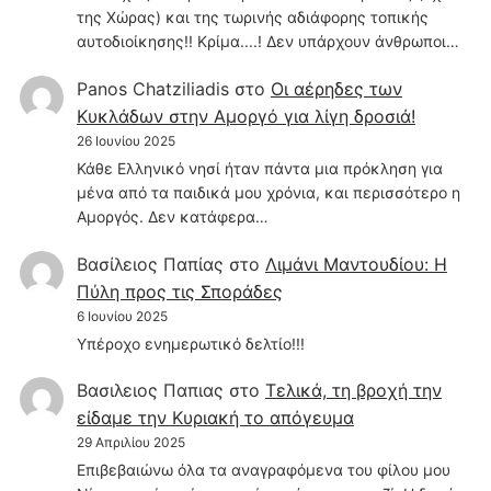
της Χώρας) και της τωρινής αδιάφορης τοπικής
αυτοδιοίκησης!! Κρίμα....! Δεν υπάρχουν άνθρωποι…
Panos Chatziliadis
στο
Οι αέρηδες των
Κυκλάδων στην Αμοργό για λίγη δροσιά!
26 Ιουνίου 2025
Κάθε Ελληνικό νησί ήταν πάντα μια πρόκληση για
μένα από τα παιδικά μου χρόνια, και περισσότερο η
Αμοργός. Δεν κατάφερα…
Βασίλειος Παπίας
στο
Λιμάνι Μαντουδίου: Η
Πύλη προς τις Σποράδες
6 Ιουνίου 2025
Υπέροχο ενημερωτικό δελτίο!!!
Βασιλειος Παπιας
στο
Τελικά, τη βροχή την
είδαμε την Κυριακή το απόγευμα
29 Απριλίου 2025
Επιβεβαιώνω όλα τα αναγραφόμενα του φίλου μου