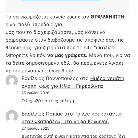
Το να εκφράζεται κανείς εδώ στον
ΘΡΑΨΑΝΙΩΤΗ
είναι πολύ σπουδαίο για
μας που το διαχειριζόμαστε, μας κάνει να
χαιρόμαστε όταν διαβάζουμε τις απόψεις σας, τις
θέσεις σας, για ζητήματα που το site "σκαλίζει".
Μπορείτε λοιπόν
να μας γράφετε.
Μόνο που, για να
τα δείτε δημοσιευμένα εδώ, θα περιμένετε λιγάκι
προκειμένου να… εγκριθούν.
Βασίλειος Γιαννοπουλος
στο
Hμέρα γεμάτη
αγάπη, φως για Ηλία – Γκρεσίλντα
25 Ιουλίου 2026
Ο Ιεχωβά να τους εύλογη
Βασίλειος Παπίας
στο
Το λες και κατάντια
στον «Καπράλο», στο λόφο Κολωνού
27 Ιουλίου 2025
Δυστυχώς αυτή είναι η κατάντια του κράτους (όχι