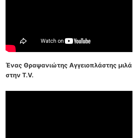
Ένας Θραψανιώτης Αγγειοπλάστης μιλά
στην T.V.