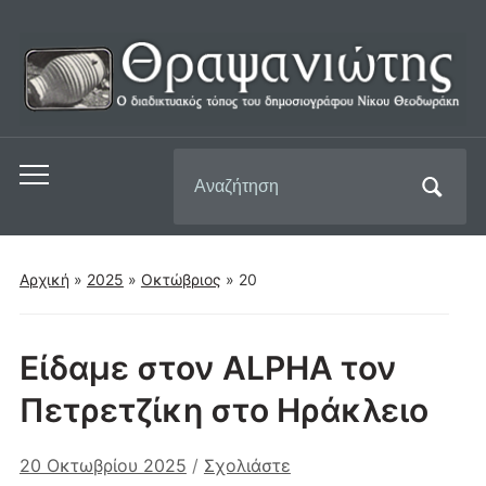
Αναζήτηση
Εναλλαγή
για:
του
μενού
για
Αρχική
»
2025
»
Οκτώβριος
»
20
κινητά
Είδαμε στον ALPHA τον
Πετρετζίκη στο Ηράκλειο
20 Οκτωβρίου 2025
/
Σχολιάστε