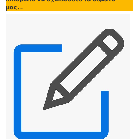
μας...