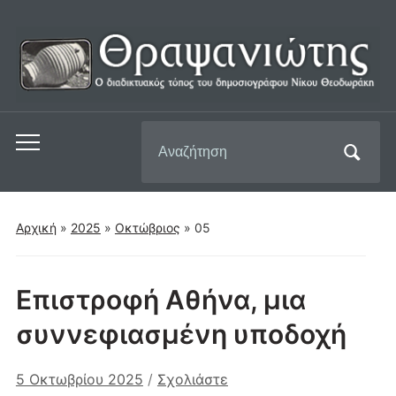
Αναζήτηση
Εναλλαγή
για:
του
μενού
για
Αρχική
»
2025
»
Οκτώβριος
»
05
κινητά
Επιστροφή Αθήνα, μια
συννεφιασμένη υποδοχή
5 Οκτωβρίου 2025
/
Σχολιάστε