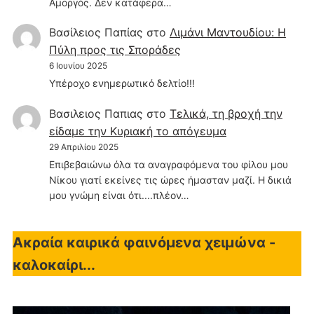
Αμοργός. Δεν κατάφερα…
Βασίλειος Παπίας
στο
Λιμάνι Μαντουδίου: Η
Πύλη προς τις Σποράδες
6 Ιουνίου 2025
Υπέροχο ενημερωτικό δελτίο!!!
Βασιλειος Παπιας
στο
Τελικά, τη βροχή την
είδαμε την Κυριακή το απόγευμα
29 Απριλίου 2025
Επιβεβαιώνω όλα τα αναγραφόμενα του φίλου μου
Νίκου γιατί εκείνες τις ώρες ήμασταν μαζί. Η δικιά
μου γνώμη είναι ότι....πλέον…
Ακραία καιρικά φαινόμενα χειμώνα -
καλοκαίρι...