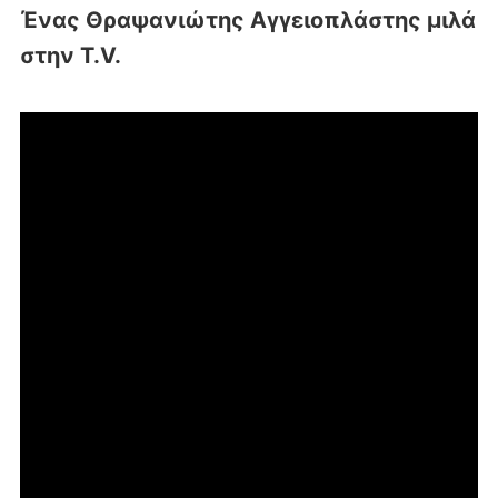
Ένας Θραψανιώτης Αγγειοπλάστης μιλά
στην T.V.