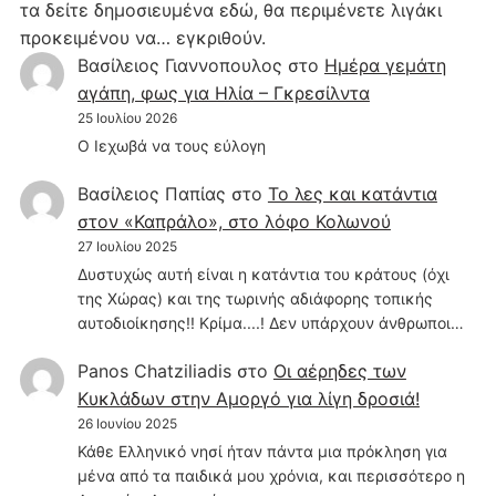
τα δείτε δημοσιευμένα εδώ, θα περιμένετε λιγάκι
προκειμένου να… εγκριθούν.
Βασίλειος Γιαννοπουλος
στο
Hμέρα γεμάτη
αγάπη, φως για Ηλία – Γκρεσίλντα
25 Ιουλίου 2026
Ο Ιεχωβά να τους εύλογη
Βασίλειος Παπίας
στο
Το λες και κατάντια
στον «Καπράλο», στο λόφο Κολωνού
27 Ιουλίου 2025
Δυστυχώς αυτή είναι η κατάντια του κράτους (όχι
της Χώρας) και της τωρινής αδιάφορης τοπικής
αυτοδιοίκησης!! Κρίμα....! Δεν υπάρχουν άνθρωποι…
Panos Chatziliadis
στο
Οι αέρηδες των
Κυκλάδων στην Αμοργό για λίγη δροσιά!
26 Ιουνίου 2025
Κάθε Ελληνικό νησί ήταν πάντα μια πρόκληση για
μένα από τα παιδικά μου χρόνια, και περισσότερο η