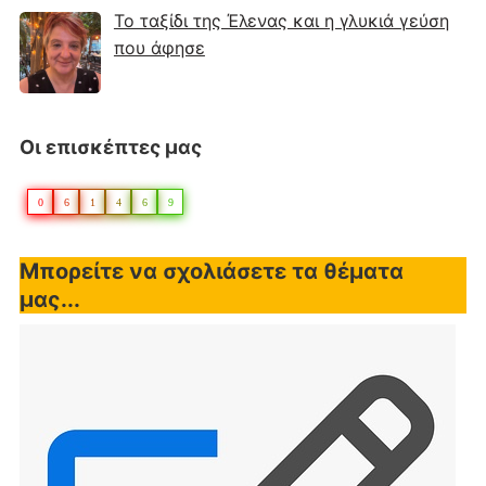
Το ταξίδι της Έλενας και η γλυκιά γεύση
που άφησε
Οι επισκέπτες μας
0
6
1
4
6
9
Μπορείτε να σχολιάσετε τα θέματα
μας...