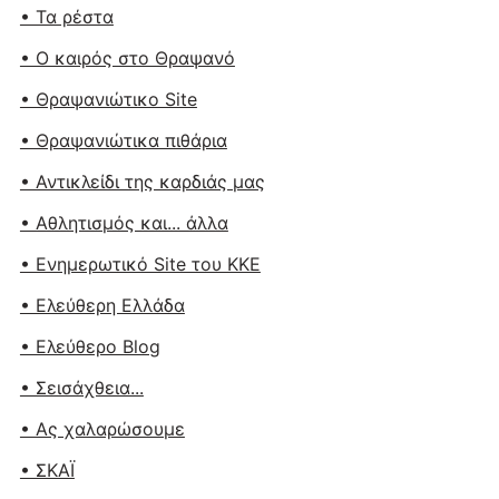
• Τα ρέστα
• Ο καιρός στο Θραψανό
• Θραψανιώτικο Site
• Θραψανιώτικα πιθάρια
• Αντικλείδι της καρδιάς μας
• Αθλητισμός και... άλλα
• Ενημερωτικό Site του ΚΚΕ
• Ελεύθερη Ελλάδα
• Ελεύθερο Blog
• Σεισάχθεια...
• Ας χαλαρώσουμε
• ΣΚΑΪ