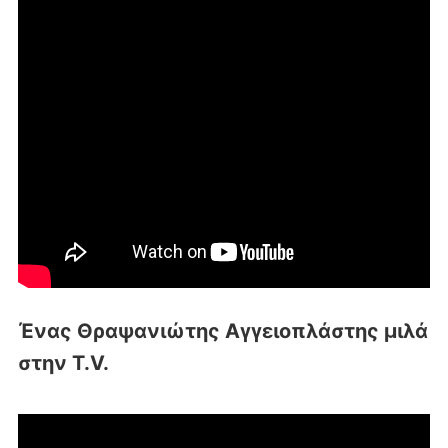
Ένας Θραψανιώτης Αγγειοπλάστης μιλά
στην T.V.