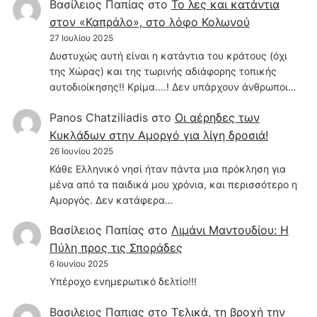
Βασίλειος Παπίας
στο
Το λες και κατάντια
στον «Καπράλο», στο λόφο Κολωνού
27 Ιουλίου 2025
Δυστυχώς αυτή είναι η κατάντια του κράτους (όχι
της Χώρας) και της τωρινής αδιάφορης τοπικής
αυτοδιοίκησης!! Κρίμα....! Δεν υπάρχουν άνθρωποι…
Panos Chatziliadis
στο
Οι αέρηδες των
Κυκλάδων στην Αμοργό για λίγη δροσιά!
26 Ιουνίου 2025
Κάθε Ελληνικό νησί ήταν πάντα μια πρόκληση για
μένα από τα παιδικά μου χρόνια, και περισσότερο η
Αμοργός. Δεν κατάφερα…
Βασίλειος Παπίας
στο
Λιμάνι Μαντουδίου: Η
Πύλη προς τις Σποράδες
6 Ιουνίου 2025
Υπέροχο ενημερωτικό δελτίο!!!
Βασιλειος Παπιας
στο
Τελικά, τη βροχή την