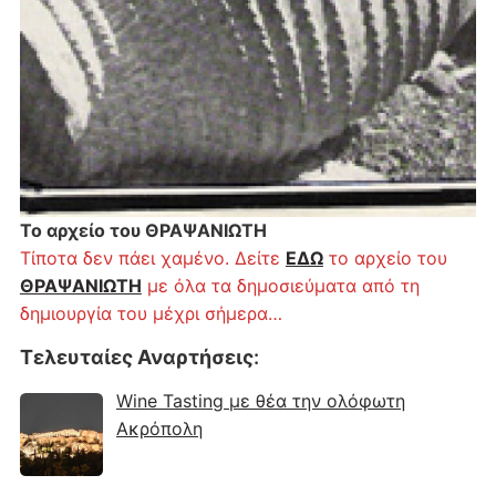
Το αρχείο του ΘΡΑΨΑΝΙΩΤΗ
Τίποτα δεν πάει χαμένο. Δείτε
ΕΔΩ
το αρχείο του
ΘΡΑΨΑΝΙΩΤΗ
με όλα τα δημοσιεύματα από τη
δημιουργία του μέχρι σήμερα…
Τελευταίες Αναρτήσεις
:
Wine Tasting με θέα την ολόφωτη
Ακρόπολη