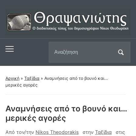
Αναζήτηση
Εναλλαγή
για:
του
μενού
για
Αρχική
»
Ταξίδια
»
Αναμνήσεις από το βουνό και…
κινητά
μερικές αγορές
Αναμνήσεις από το βουνό και…
μερικές αγορές
Από τον/την
Nikos Theodorakis
στην
Ταξίδια
στις