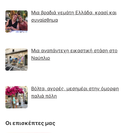
Μια βραδιά γεμάτη Ελλάδα, κρασί και
συναίσθημα
Μια αναπάντεχη εικαστική στάση στο
Ναύπλιο
Βόλτα, αγορές, μεσημέρι στην όμορφη
παλιά πόλη
Οι επισκέπτες μας