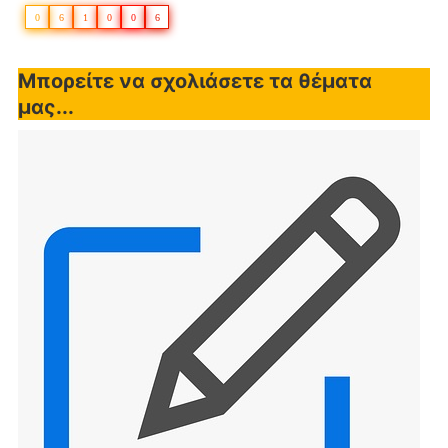
0
6
1
0
0
6
Μπορείτε να σχολιάσετε τα θέματα
μας...