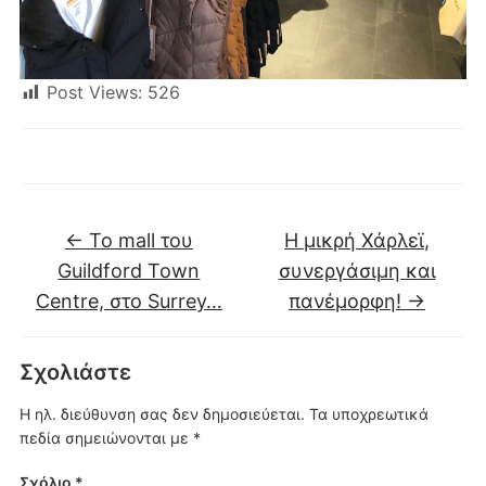
Post Views:
526
←
Το mall του
Η μικρή Χάρλεϊ,
Guildford Town
συνεργάσιμη και
Centre, στο Surrey…
πανέμορφη!
→
Σχολιάστε
Η ηλ. διεύθυνση σας δεν δημοσιεύεται.
Τα υποχρεωτικά
πεδία σημειώνονται με
*
Σχόλιο
*