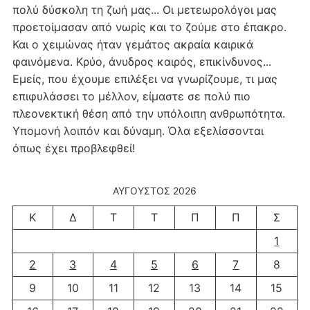
πολύ δύσκολη τη ζωή μας... Οι μετεωρολόγοι μας
προετοίμασαν από νωρίς και το ζούμε στο έπακρο.
Και ο χειμώνας ήταν γεμάτος ακραία καιρικά
φαινόμενα. Κρύο, άνυδρος καιρός, επικίνδυνος...
Εμείς, που έχουμε επιλέξει να γνωρίζουμε, τι μας
επιφυλάσσει το μέλλον, είμαστε σε πολύ πιο
πλεονεκτική θέση από την υπόλοιπη ανθρωπότητα.
Υπομονή λοιπόν και δύναμη. Όλα εξελίσσονται
όπως έχει προβλεφθεί!
ΑΎΓΟΥΣΤΟΣ 2026
Κ
Δ
Τ
Τ
Π
Π
Σ
1
2
3
4
5
6
7
8
9
10
11
12
13
14
15