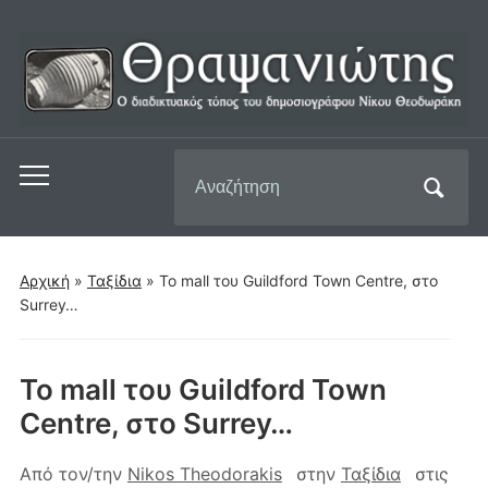
Αναζήτηση
Εναλλαγή
για:
του
μενού
για
Αρχική
»
Ταξίδια
»
Το mall του Guildford Town Centre, στο
κινητά
Surrey…
Το mall του Guildford Town
Centre, στο Surrey…
Από τον/την
Nikos Theodorakis
στην
Ταξίδια
στις