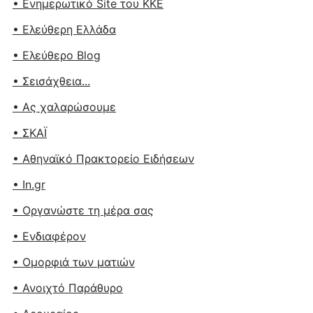
• Ενημερωτικό Site του ΚΚΕ
• Ελεύθερη Ελλάδα
• Ελεύθερο Blog
• Σεισάχθεια...
• Ας χαλαρώσουμε
• ΣΚΑΪ
• Αθηναϊκό Πρακτορείο Ειδήσεων
• In.gr
• Οργανώστε τη μέρα σας
• Ενδιαφέρον
• Ομορφιά των ματιών
• Ανοιχτό Παράθυρο