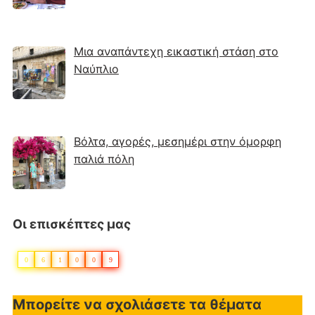
Μια αναπάντεχη εικαστική στάση στο
Ναύπλιο
Βόλτα, αγορές, μεσημέρι στην όμορφη
παλιά πόλη
Οι επισκέπτες μας
0
6
1
0
0
9
Μπορείτε να σχολιάσετε τα θέματα