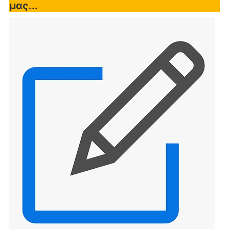
μας...