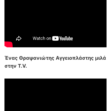
Ένας Θραψανιώτης Αγγειοπλάστης μιλά
στην T.V.