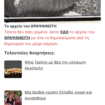
Το αρχείο του ΘΡΑΨΑΝΙΩΤΗ
Τίποτα δεν πάει χαμένο. Δείτε
ΕΔΩ
το αρχείο του
ΘΡΑΨΑΝΙΩΤΗ
με όλα τα δημοσιεύματα από τη
δημιουργία του μέχρι σήμερα…
Τελευταίες Αναρτήσεις
:
Wine Tasting με θέα την ολόφωτη
Ακρόπολη
Μια βραδιά γεμάτη Ελλάδα, κρασί και
συναίσθημα