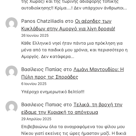
της Χώρας) και της τωρινής αδιάφορης τοπικής
αυτοδιοίκησης!! Κρίμα....! Δεν υπάρχουν άνθρωποι…
Panos Chatziliadis
στο
Οι αέρηδες των
Κυκλάδων στην Αμοργό για λίγη δροσιά!
26 Ιουνίου 2025
Κάθε Ελληνικό νησί ήταν πάντα μια πρόκληση για
μένα από τα παιδικά μου χρόνια, και περισσότερο η
Αμοργός. Δεν κατάφερα…
Βασίλειος Παπίας
στο
Λιμάνι Μαντουδίου: Η
Πύλη προς τις Σποράδες
6 Ιουνίου 2025
Υπέροχο ενημερωτικό δελτίο!!!
Βασιλειος Παπιας
στο
Τελικά, τη βροχή την
είδαμε την Κυριακή το απόγευμα
29 Απριλίου 2025
Επιβεβαιώνω όλα τα αναγραφόμενα του φίλου μου
Νίκου γιατί εκείνες τις ώρες ήμασταν μαζί. Η δικιά