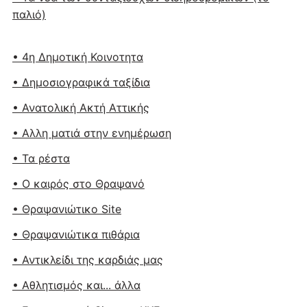
παλιό)
• 4η Δημοτική Κοινοτητα
• Δημοσιογραφικά ταξίδια
• Ανατολική Ακτή Αττικής
• Αλλη ματιά στην ενημέρωση
• Τα ρέστα
• Ο καιρός στο Θραψανό
• Θραψανιώτικο Site
• Θραψανιώτικα πιθάρια
• Αντικλείδι της καρδιάς μας
• Αθλητισμός και... άλλα