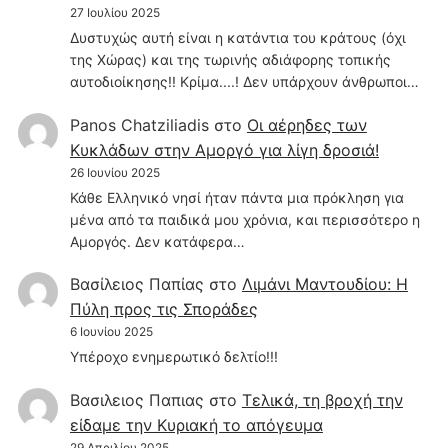
27 Ιουλίου 2025
Δυστυχώς αυτή είναι η κατάντια του κράτους (όχι
της Χώρας) και της τωρινής αδιάφορης τοπικής
αυτοδιοίκησης!! Κρίμα....! Δεν υπάρχουν άνθρωποι…
Panos Chatziliadis
στο
Οι αέρηδες των
Κυκλάδων στην Αμοργό για λίγη δροσιά!
26 Ιουνίου 2025
Κάθε Ελληνικό νησί ήταν πάντα μια πρόκληση για
μένα από τα παιδικά μου χρόνια, και περισσότερο η
Αμοργός. Δεν κατάφερα…
Βασίλειος Παπίας
στο
Λιμάνι Μαντουδίου: Η
Πύλη προς τις Σποράδες
6 Ιουνίου 2025
Υπέροχο ενημερωτικό δελτίο!!!
Βασιλειος Παπιας
στο
Τελικά, τη βροχή την
είδαμε την Κυριακή το απόγευμα
29 Απριλίου 2025