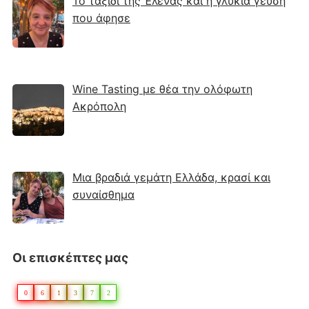
Το ταξίδι της Έλενας και η γλυκιά γεύση
που άφησε
Wine Tasting με θέα την ολόφωτη
Ακρόπολη
Μια βραδιά γεμάτη Ελλάδα, κρασί και
συναίσθημα
Οι επισκέπτες μας
0
6
1
3
7
2