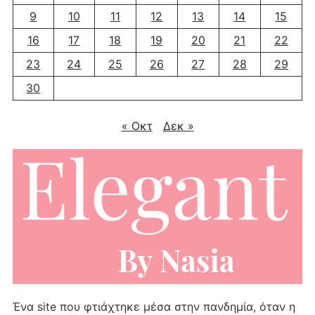
9
10
11
12
13
14
15
16
17
18
19
20
21
22
23
24
25
26
27
28
29
30
« Οκτ
Δεκ »
Ένα site που φτιάχτηκε μέσα στην πανδημία, όταν η