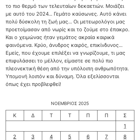
το πιο θερμό των τελευταίων δεκαετιών. Μοιάζει
με αυτό του 2024... Γεμάτο καύσωνες. Αυτό κάνει
πολύ δύσκολη τη ζωή μας... Οι μετεωρολόγοι μας
προετοίμασαν από νωρίς και το ζούμε στο έπακρο.
Και ο χειμώνας ήταν γεμάτος ακραία καιρικά
φαινόμενα. Κρύο, άνυδρος καιρός, επικίνδυνος...
Εμείς, που έχουμε επιλέξει να γνωρίζουμε, τι μας
επιφυλάσσει το μέλλον, είμαστε σε πολύ πιο
πλεονεκτική θέση από την υπόλοιπη ανθρωπότητα.
Υπομονή λοιπόν και δύναμη. Όλα εξελίσσονται
όπως έχει προβλεφθεί!
ΝΟΈΜΒΡΙΟΣ 2025
Κ
Δ
Τ
Τ
Π
Π
Σ
1
2
3
4
5
6
7
8