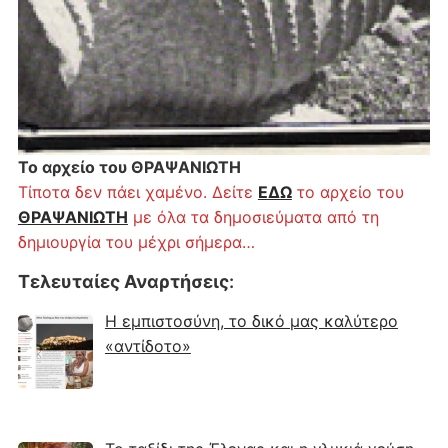
Το αρχείο του ΘΡΑΨΑΝΙΩΤΗ
Τίποτα δεν πάει χαμένο. Δείτε
ΕΔΩ
το αρχείο του
ΘΡΑΨΑΝΙΩΤΗ
με όλα τα δημοσιεύματα από τη
δημιουργία του μέχρι σήμερα…
Τελευταίες Αναρτήσεις
:
Η εμπιστοσύνη, το δικό μας καλύτερο
«αντίδοτο»