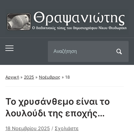
Αναζήτηση
Εναλλαγή
για:
του
μενού
για
Αρχική
»
2025
»
Νοέμβριος
»
18
κινητά
Το χρυσάνθεμο είναι το
λουλούδι της εποχής…
18 Νοεμβρίου 2025
/
Σχολιάστε