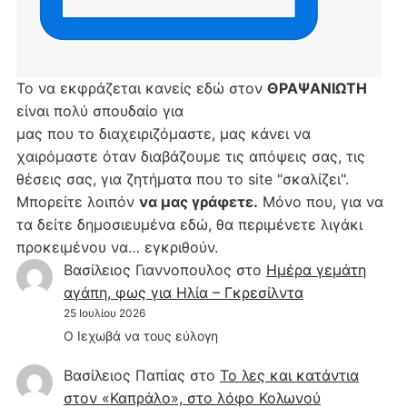
Το να εκφράζεται κανείς εδώ στον
ΘΡΑΨΑΝΙΩΤΗ
είναι πολύ σπουδαίο για
μας που το διαχειριζόμαστε, μας κάνει να
χαιρόμαστε όταν διαβάζουμε τις απόψεις σας, τις
θέσεις σας, για ζητήματα που το site "σκαλίζει".
Μπορείτε λοιπόν
να μας γράφετε.
Μόνο που, για να
τα δείτε δημοσιευμένα εδώ, θα περιμένετε λιγάκι
προκειμένου να… εγκριθούν.
Βασίλειος Γιαννοπουλος
στο
Hμέρα γεμάτη
αγάπη, φως για Ηλία – Γκρεσίλντα
25 Ιουλίου 2026
Ο Ιεχωβά να τους εύλογη
Βασίλειος Παπίας
στο
Το λες και κατάντια
στον «Καπράλο», στο λόφο Κολωνού