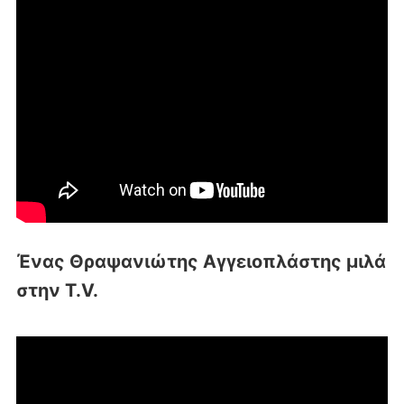
Ένας Θραψανιώτης Αγγειοπλάστης μιλά
στην T.V.