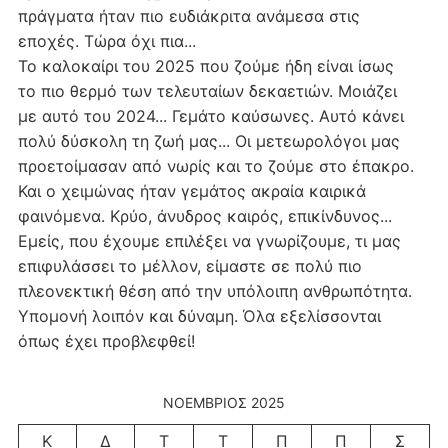
πράγματα ήταν πιο ευδιάκριτα ανάμεσα στις
εποχές. Τώρα όχι πια...
Το καλοκαίρι του 2025 που ζούμε ήδη είναι ίσως
το πιο θερμό των τελευταίων δεκαετιών. Μοιάζει
με αυτό του 2024... Γεμάτο καύσωνες. Αυτό κάνει
πολύ δύσκολη τη ζωή μας... Οι μετεωρολόγοι μας
προετοίμασαν από νωρίς και το ζούμε στο έπακρο.
Και ο χειμώνας ήταν γεμάτος ακραία καιρικά
φαινόμενα. Κρύο, άνυδρος καιρός, επικίνδυνος...
Εμείς, που έχουμε επιλέξει να γνωρίζουμε, τι μας
επιφυλάσσει το μέλλον, είμαστε σε πολύ πιο
πλεονεκτική θέση από την υπόλοιπη ανθρωπότητα.
Υπομονή λοιπόν και δύναμη. Όλα εξελίσσονται
όπως έχει προβλεφθεί!
ΝΟΈΜΒΡΙΟΣ 2025
Κ
Δ
Τ
Τ
Π
Π
Σ