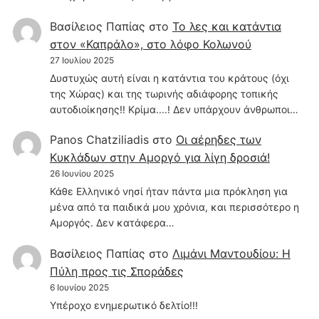
Βασίλειος Παπίας
στο
Το λες και κατάντια
στον «Καπράλο», στο λόφο Κολωνού
27 Ιουλίου 2025
Δυστυχώς αυτή είναι η κατάντια του κράτους (όχι
της Χώρας) και της τωρινής αδιάφορης τοπικής
αυτοδιοίκησης!! Κρίμα....! Δεν υπάρχουν άνθρωποι…
Panos Chatziliadis
στο
Οι αέρηδες των
Κυκλάδων στην Αμοργό για λίγη δροσιά!
26 Ιουνίου 2025
Κάθε Ελληνικό νησί ήταν πάντα μια πρόκληση για
μένα από τα παιδικά μου χρόνια, και περισσότερο η
Αμοργός. Δεν κατάφερα…
Βασίλειος Παπίας
στο
Λιμάνι Μαντουδίου: Η
Πύλη προς τις Σποράδες
6 Ιουνίου 2025
Υπέροχο ενημερωτικό δελτίο!!!