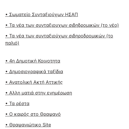
• Σωματείο Συνταξιούχων ΗΣΑΠ
• Τα νέα των συνταξιουχων σιδηδρομικών (το νέο)
• Τα νέα των συνταξιούχων σιδηροδρομικών (το
παλιό)
• 4η Δημοτική Κοινοτητα
• Δημοσιογραφικά ταξίδια
• Ανατολική Ακτή Αττικής
• Αλλη ματιά στην ενημέρωση
• Τα ρέστα
• Ο καιρός στο Θραψανό
• Θραψανιώτικο Site