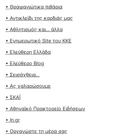
• Θραψανιώτικα πιθάρια
• Αντικλείδι της καρδιάς μας
• Αθλητισμός και... άλλα
• Ενημερωτικό Site του ΚΚΕ
• Ελεύθερη Ελλάδα
• Ελεύθερο Blog
• Σεισάχθεια...
• Ας χαλαρώσουμε
• ΣΚΑΪ
• Αθηναϊκό Πρακτορείο Ειδήσεων
• In.gr
• Οργανώστε τη μέρα σας