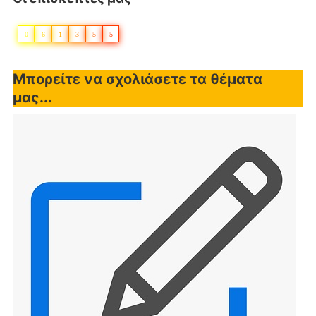
0
6
1
3
5
5
Μπορείτε να σχολιάσετε τα θέματα
μας...