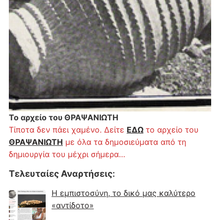
Το αρχείο του ΘΡΑΨΑΝΙΩΤΗ
Τίποτα δεν πάει χαμένο. Δείτε
ΕΔΩ
το αρχείο του
ΘΡΑΨΑΝΙΩΤΗ
με όλα τα δημοσιεύματα από τη
δημιουργία του μέχρι σήμερα…
Τελευταίες Αναρτήσεις
:
Η εμπιστοσύνη, το δικό μας καλύτερο
«αντίδοτο»