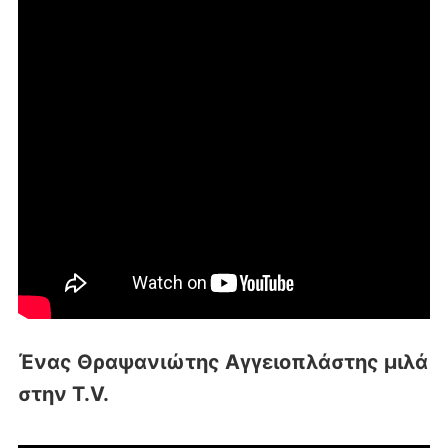
Ένας Θραψανιώτης Αγγειοπλάστης μιλά
στην T.V.