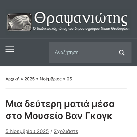
Αναζήτηση
Εναλλαγή
για:
του
μενού
για
Αρχική
»
2025
»
Νοέμβριος
»
05
κινητά
Μια δεύτερη ματιά μέσα
στο Μουσείο Βαν Γκογκ
5 Νοεμβρίου 2025
/
Σχολιάστε