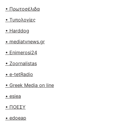
• Πρωτοσέλιδα
• Tυπολογίες
• Harddog
• mediatvnews.gr
• Enimerosi24
• Zoornalistas
• e-tetRadio
• Greek Media on line
• esiea
• ΠΟΕΣΥ
• edoeap