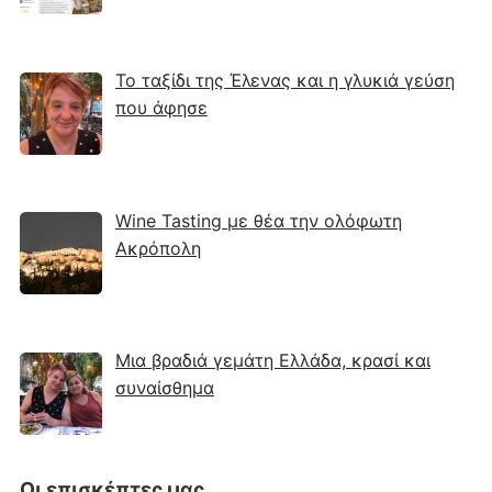
Το ταξίδι της Έλενας και η γλυκιά γεύση
που άφησε
Wine Tasting με θέα την ολόφωτη
Ακρόπολη
Μια βραδιά γεμάτη Ελλάδα, κρασί και
συναίσθημα
Οι επισκέπτες μας