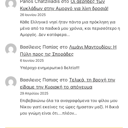
Panos Chatziliadis
στο
Οι αέρηδες των
Κυκλάδων στην Αμοργό για λίγη δροσιά!
26 Ιουνίου 2025
Κάθε Ελληνικό νησί ήταν πάντα μια πρόκληση για
μένα από τα παιδικά μου χρόνια, και περισσότερο η
Αμοργός. Δεν κατάφερα…
Βασίλειος Παπίας
στο
Λιμάνι Μαντουδίου: Η
Πύλη προς τις Σποράδες
6 Ιουνίου 2025
Υπέροχο ενημερωτικό δελτίο!!!
Βασιλειος Παπιας
στο
Τελικά, τη βροχή την
είδαμε την Κυριακή το απόγευμα
29 Απριλίου 2025
Επιβεβαιώνω όλα τα αναγραφόμενα του φίλου μου
Νίκου γιατί εκείνες τις ώρες ήμασταν μαζί. Η δικιά
μου γνώμη είναι ότι....πλέον…