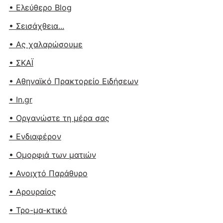
• Ελεύθερο Blog
• Σεισάχθεια...
• Ας χαλαρώσουμε
• ΣΚΑΪ
• Αθηναϊκό Πρακτορείο Ειδήσεων
• In.gr
• Οργανώστε τη μέρα σας
• Ενδιαφέρον
• Ομορφιά των ματιών
• Ανοιχτό Παράθυρο
• Αρουραίος
• Τρο-μα-κτικό