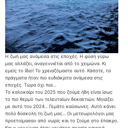
Η ζωή μας ανάμεσα στις εποχές. Η φύση γύρω
μας αλλάζει, αναγεννιέται από το χειμώνα. Κι
εμείς το ίδιο! Το χρειαζόμαστε αυτό. Κάποτε, τα
πράγματα ήταν πιο ευδιάκριτα ανάμεσα στις
εποχές. Τώρα όχι πια...
Το καλοκαίρι του 2025 που ζούμε ήδη είναι ίσως
το πιο θερμό των τελευταίων δεκαετιών. Μοιάζει
με αυτό του 2024... Γεμάτο καύσωνες. Αυτό κάνει
πολύ δύσκολη τη ζωή μας... Οι μετεωρολόγοι μας
προετοίμασαν από νωρίς και το ζούμε στο έπακρο.
Και ο χειμώνας ήταν γεμάτος ακραία καιρικά