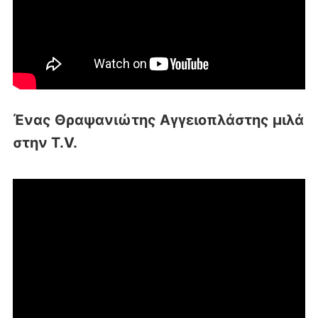
Ένας Θραψανιώτης Αγγειοπλάστης μιλά
στην T.V.