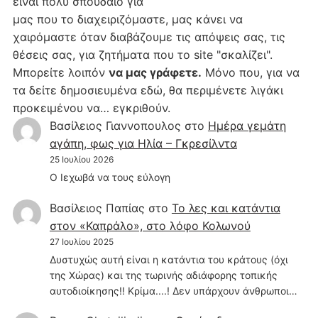
είναι πολύ σπουδαίο για
μας που το διαχειριζόμαστε, μας κάνει να
χαιρόμαστε όταν διαβάζουμε τις απόψεις σας, τις
θέσεις σας, για ζητήματα που το site "σκαλίζει".
Μπορείτε λοιπόν
να μας γράφετε.
Μόνο που, για να
τα δείτε δημοσιευμένα εδώ, θα περιμένετε λιγάκι
προκειμένου να… εγκριθούν.
Βασίλειος Γιαννοπουλος
στο
Hμέρα γεμάτη
αγάπη, φως για Ηλία – Γκρεσίλντα
25 Ιουλίου 2026
Ο Ιεχωβά να τους εύλογη
Βασίλειος Παπίας
στο
Το λες και κατάντια
στον «Καπράλο», στο λόφο Κολωνού
27 Ιουλίου 2025
Δυστυχώς αυτή είναι η κατάντια του κράτους (όχι
της Χώρας) και της τωρινής αδιάφορης τοπικής
αυτοδιοίκησης!! Κρίμα....! Δεν υπάρχουν άνθρωποι…