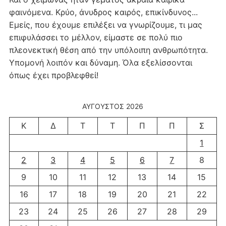
φαινόμενα. Κρύο, άνυδρος καιρός, επικίνδυνος...
Εμείς, που έχουμε επιλέξει να γνωρίζουμε, τι μας
επιφυλάσσει το μέλλον, είμαστε σε πολύ πιο
πλεονεκτική θέση από την υπόλοιπη ανθρωπότητα.
Υπομονή λοιπόν και δύναμη. Όλα εξελίσσονται
όπως έχει προβλεφθεί!
ΑΎΓΟΥΣΤΟΣ 2026
Κ
Δ
Τ
Τ
Π
Π
Σ
1
2
3
4
5
6
7
8
9
10
11
12
13
14
15
16
17
18
19
20
21
22
23
24
25
26
27
28
29