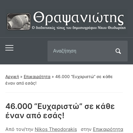
Αναζήτηση
Εναλλαγή
για:
του
μενού
για
Αρχική
»
Επικαιρότητα
»
46.000 “Ευχαριστώ” σε κάθε
κινητά
έναν από εσάς!
46.000 “Ευχαριστώ” σε κάθε
έναν από εσάς!
Από τον/την
Nikos Theodorakis
στην
Επικαιρότητα