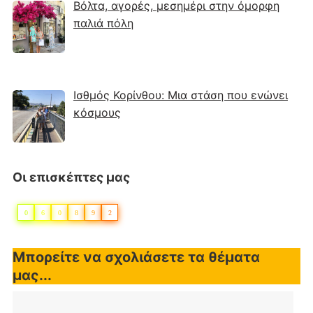
Βόλτα, αγορές, μεσημέρι στην όμορφη
παλιά πόλη
Ισθμός Κορίνθου: Μια στάση που ενώνει
κόσμους
Οι επισκέπτες μας
0
6
0
8
9
2
Μπορείτε να σχολιάσετε τα θέματα
μας...