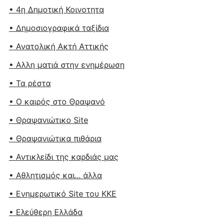
• 4η Δημοτική Κοινοτητα
• Δημοσιογραφικά ταξίδια
• Ανατολική Ακτή Αττικής
• Αλλη ματιά στην ενημέρωση
• Τα ρέστα
• Ο καιρός στο Θραψανό
• Θραψανιώτικο Site
• Θραψανιώτικα πιθάρια
• Αντικλείδι της καρδιάς μας
• Αθλητισμός και... άλλα
• Ενημερωτικό Site του ΚΚΕ
• Ελεύθερη Ελλάδα