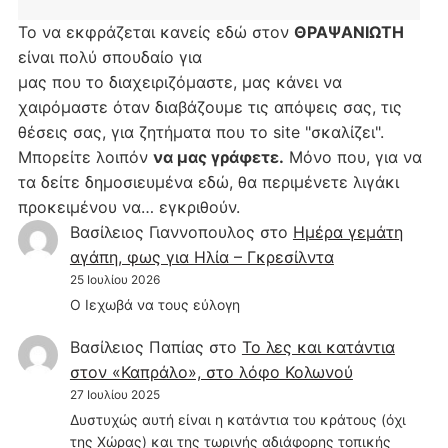
Το να εκφράζεται κανείς εδώ στον
ΘΡΑΨΑΝΙΩΤΗ
είναι πολύ σπουδαίο για
μας που το διαχειριζόμαστε, μας κάνει να
χαιρόμαστε όταν διαβάζουμε τις απόψεις σας, τις
θέσεις σας, για ζητήματα που το site "σκαλίζει".
Μπορείτε λοιπόν
να μας γράφετε.
Μόνο που, για να
τα δείτε δημοσιευμένα εδώ, θα περιμένετε λιγάκι
προκειμένου να… εγκριθούν.
Βασίλειος Γιαννοπουλος
στο
Hμέρα γεμάτη
αγάπη, φως για Ηλία – Γκρεσίλντα
25 Ιουλίου 2026
Ο Ιεχωβά να τους εύλογη
Βασίλειος Παπίας
στο
Το λες και κατάντια
στον «Καπράλο», στο λόφο Κολωνού
27 Ιουλίου 2025
Δυστυχώς αυτή είναι η κατάντια του κράτους (όχι
της Χώρας) και της τωρινής αδιάφορης τοπικής