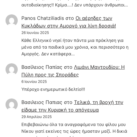
αυτοδιοίκησης!! Κρίμα....! Δεν υπάρχουν άνθρωποι…
Panos Chatziliadis
στο
Οι αέρηδες των
Κυκλάδων στην Αμοργό για λίγη δροσιά!
26 Ιουνίου 2025
Κάθε Ελληνικό νησί ήταν πάντα μια πρόκληση για
μένα από τα παιδικά μου χρόνια, και περισσότερο η
Αμοργός. Δεν κατάφερα…
Βασίλειος Παπίας
στο
Λιμάνι Μαντουδίου: Η
Πύλη προς τις Σποράδες
6 Ιουνίου 2025
Υπέροχο ενημερωτικό δελτίο!!!
Βασιλειος Παπιας
στο
Τελικά, τη βροχή την
είδαμε την Κυριακή το απόγευμα
29 Απριλίου 2025
Επιβεβαιώνω όλα τα αναγραφόμενα του φίλου μου
Νίκου γιατί εκείνες τις ώρες ήμασταν μαζί. Η δικιά