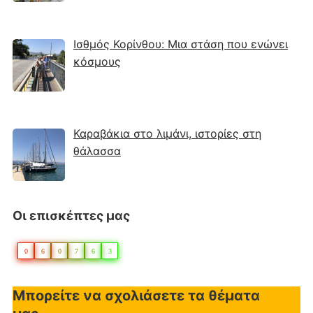
Ισθμός Κορίνθου: Μια στάση που ενώνει
κόσμους
Καραβάκια στο λιμάνι, ιστορίες στη
θάλασσα
Οι επισκέπτες μας
0
6
0
7
6
3
Μπορείτε να σχολιάσετε τα θέματα