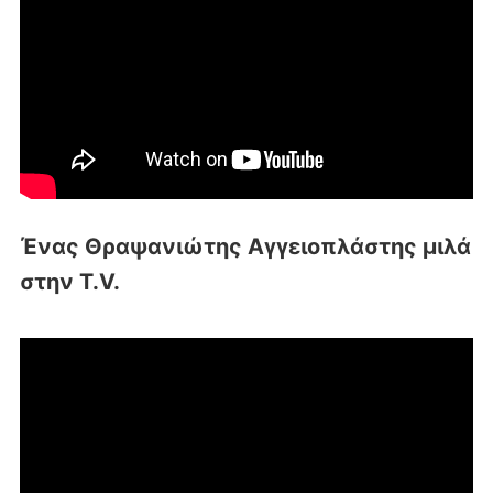
Ένας Θραψανιώτης Αγγειοπλάστης μιλά
στην T.V.