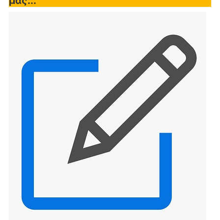
μας...