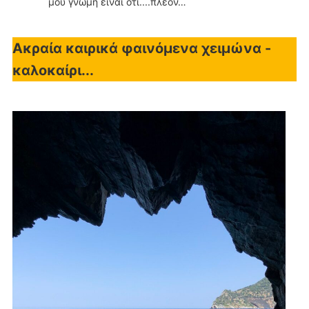
μου γνώμη είναι ότι....πλέον…
Ακραία καιρικά φαινόμενα χειμώνα -
καλοκαίρι...