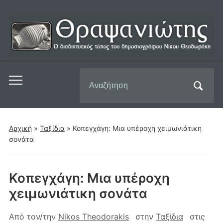
Αναζήτηση
Εναλλαγή
για:
του
μενού
για
Αρχική
»
Ταξίδια
»
Κοπεγχάγη: Μια υπέροχη χειμωνιάτικη
κινητά
σονάτα
Κοπεγχάγη: Μια υπέροχη
χειμωνιάτικη σονάτα
Από τον/την
Nikos Theodorakis
στην
Ταξίδια
στις