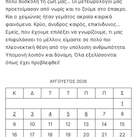
πολύ δύσκολη τη ζωή μας... Οι μετεωρολόγοι μας
προετοίμασαν από νωρίς και το ζούμε στο έπακρο.
Και ο χειμώνας ήταν γεμάτος ακραία καιρικά
φαινόμενα. Κρύο, άνυδρος καιρός, επικίνδυνος...
Εμείς, που έχουμε επιλέξει να γνωρίζουμε, τι μας
επιφυλάσσει το μέλλον, είμαστε σε πολύ πιο
πλεονεκτική θέση από την υπόλοιπη ανθρωπότητα.
Υπομονή λοιπόν και δύναμη. Όλα εξελίσσονται
όπως έχει προβλεφθεί!
ΑΎΓΟΥΣΤΟΣ 2026
Κ
Δ
Τ
Τ
Π
Π
Σ
1
2
3
4
5
6
7
8
9
10
11
12
13
14
15
16
17
18
19
20
21
22