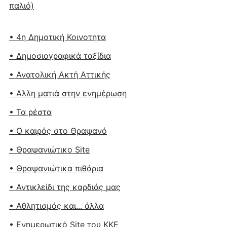
παλιό)
• 4η Δημοτική Κοινοτητα
• Δημοσιογραφικά ταξίδια
• Ανατολική Ακτή Αττικής
• Αλλη ματιά στην ενημέρωση
• Τα ρέστα
• Ο καιρός στο Θραψανό
• Θραψανιώτικο Site
• Θραψανιώτικα πιθάρια
• Αντικλείδι της καρδιάς μας
• Αθλητισμός και... άλλα
• Ενημερωτικό Site του ΚΚΕ