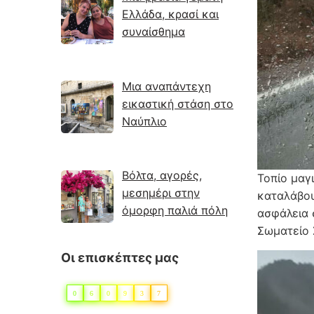
Ελλάδα, κρασί και
συναίσθημα
Μια αναπάντεχη
εικαστική στάση στο
Ναύπλιο
Βόλτα, αγορές,
Τοπίο μαγ
μεσημέρι στην
καταλάβου
όμορφη παλιά πόλη
ασφάλεια 
Σωματείο 
Οι επισκέπτες μας
0
6
0
9
3
7