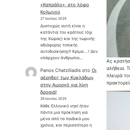
«Καπράλο», στο λόφο
Κολωνού
27 Ιουλίου 2025
Δυστυχώς αυτή είναι η
κατάντια του κράτους (όχι
της Χώρας) και της τωρινής
αδιάφορης τοπικής
αυτοδιοίκησης!! Κρίμα....! Δεν
υπάρχουν άνθρωποι…
Ας κρατήσ
αλήθεια. 
Panos Chatziliadis
στο
Οι
πλευρά το
αέρηδες των Κυκλάδων
πρακτορεί
στην Αμοργό για λίγη
δροσιά!
26 Ιουνίου 2025
Κάθε Ελληνικό νησί ήταν
πάντα μια πρόκληση για
μένα από τα παιδικά μου
χρόνια, και περισσότερο η