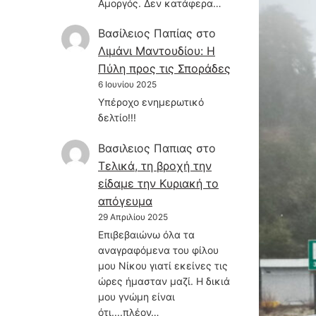
Αμοργός. Δεν κατάφερα…
Βασίλειος Παπίας
στο
Λιμάνι Μαντουδίου: Η
Πύλη προς τις Σποράδες
6 Ιουνίου 2025
Υπέροχο ενημερωτικό
δελτίο!!!
Βασιλειος Παπιας
στο
Τελικά, τη βροχή την
είδαμε την Κυριακή το
απόγευμα
29 Απριλίου 2025
Επιβεβαιώνω όλα τα
αναγραφόμενα του φίλου
μου Νίκου γιατί εκείνες τις
ώρες ήμασταν μαζί. Η δικιά
μου γνώμη είναι
ότι....πλέον…