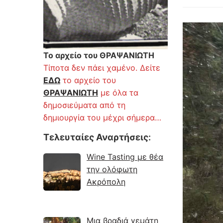
Το αρχείο του ΘΡΑΨΑΝΙΩΤΗ
Τίποτα δεν πάει χαμένο. Δείτε
ΕΔΩ
το αρχείο του
ΘΡΑΨΑΝΙΩΤΗ
με όλα τα
δημοσιεύματα από τη
δημιουργία του μέχρι σήμερα…
Τελευταίες Αναρτήσεις
:
Wine Tasting με θέα
την ολόφωτη
Ακρόπολη
Μια βραδιά γεμάτη