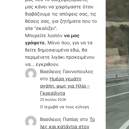
μας κάνει να χαιρόμαστε όταν
διαβάζουμε τις απόψεις σας, τις
θέσεις σας, για ζητήματα που το
site "σκαλίζει".
Μπορείτε λοιπόν
να μας
γράφετε.
Μόνο που, για να τα
δείτε δημοσιευμένα εδώ, θα
περιμένετε λιγάκι προκειμένου
να… εγκριθούν.
Βασίλειος Γιαννοπουλος
στο
Hμέρα γεμάτη
αγάπη, φως για Ηλία –
Γκρεσίλντα
25 Ιουλίου 2026
Ο Ιεχωβά να τους εύλογη
Βασίλειος Παπίας
στο
Το
λες και κατάντια στον