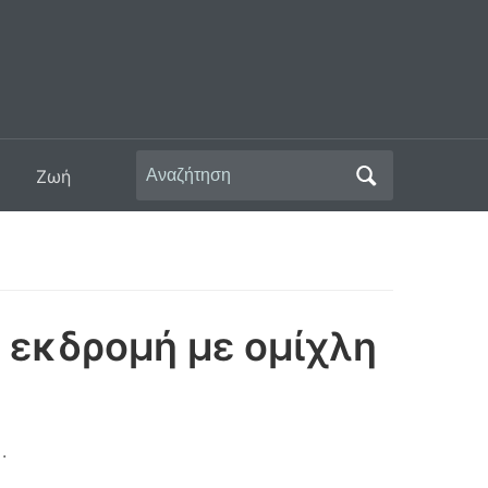
Αναζήτηση
Ζωή
για:
α εκδρομή με ομίχλη
.