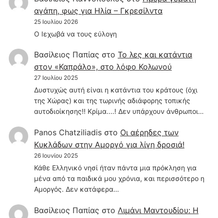
αγάπη, φως για Ηλία – Γκρεσίλντα
25 Ιουλίου 2026
Ο Ιεχωβά να τους εύλογη
Βασίλειος Παπίας
στο
Το λες και κατάντια
στον «Καπράλο», στο λόφο Κολωνού
27 Ιουλίου 2025
Δυστυχώς αυτή είναι η κατάντια του κράτους (όχι
της Χώρας) και της τωρινής αδιάφορης τοπικής
αυτοδιοίκησης!! Κρίμα....! Δεν υπάρχουν άνθρωποι…
Panos Chatziliadis
στο
Οι αέρηδες των
Κυκλάδων στην Αμοργό για λίγη δροσιά!
26 Ιουνίου 2025
Κάθε Ελληνικό νησί ήταν πάντα μια πρόκληση για
μένα από τα παιδικά μου χρόνια, και περισσότερο η
Αμοργός. Δεν κατάφερα…
Βασίλειος Παπίας
στο
Λιμάνι Μαντουδίου: Η