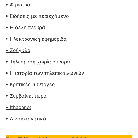
• Φίμωτρο
• Ειδήσεις με περιεχόμενο
• Η άλλη πλευρά
• Ηλεκτρονική εφημερίδα
• Ζούγκλα
• Τηλεόραση χωρίς σύνορα
• Η ιστορία των τηλεπικοινωνιών
• Κρητικές συνταγές
• Συμβαίνει τώρα
• Ithacanet
• Δικαιολογητικά