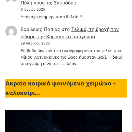
Πύλη προς τις Σποράδες
6 Ιουνίου 2025
Υπέροχο ενημερωτικό δελτίο!!!
Βασιλειος Παπιας
στο
Τελικά, τη βροχή την
είδαμε την Κυριακή το απόγευμα
29 Απριλίου 2025
Επιβεβαιώνω όλα τα αναγραφόμενα του φίλου μου
Νίκου γιατί εκείνες τις ώρες ήμασταν μαζί. Η δικιά
μου γνώμη είναι ότι....πλέον…
Ακραία καιρικά φαινόμενα χειμώνα -
καλοκαίρι...