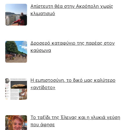
Απίστευτη θέα στην Ακρόπολη χωρίς
κλιματισμό
Δροσερό καταφύγιο της παρέας στον
καύσωνα
Η εμπιστοσύνη, το δικό μας καλύτερο
«αντίδοτο»
Το ταξίδι της Έλενας και η γλυκιά γεύση
που άφησε