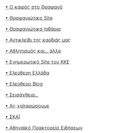
• Ο καιρός στο Θραψανό
• Θραψανιώτικο Site
• Θραψανιώτικα πιθάρια
• Αντικλείδι της καρδιάς μας
• Αθλητισμός και... άλλα
• Ενημερωτικό Site του ΚΚΕ
• Ελεύθερη Ελλάδα
• Ελεύθερο Blog
• Σεισάχθεια...
• Ας χαλαρώσουμε
• ΣΚΑΪ
• Αθηναϊκό Πρακτορείο Ειδήσεων