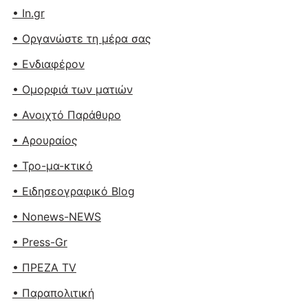
• In.gr
• Οργανώστε τη μέρα σας
• Ενδιαφέρον
• Ομορφιά των ματιών
• Ανοιχτό Παράθυρο
• Αρουραίος
• Τρο-μα-κτικό
• Ειδησεογραφικό Blog
• Nonews-NEWS
• Press-Gr
• ΠΡΕΖΑ TV
• Παραπολιτική