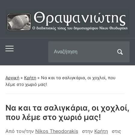
Αναζήτηση
Εναλλαγή
για:
του
μενού
για
Αρχική
»
Κρήτη
»
Να και τα σαλιγκάρια, οι χοχλοί, που
κινητά
λέμε στο χωριό μας!
Να και τα σαλιγκάρια, οι χοχλοί,
που λέμε στο χωριό μας!
Από τον/την
Nikos Theodorakis
στην
Κρήτη
στις