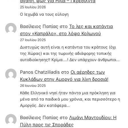
αγάπη, φως για Ηλία – Γκρεσίλντα
25 Ιουλίου 2026
Ο Ιεχωβά να τους εύλογη
Βασίλειος Παπίας
στο
Το λες και κατάντια
στον «Καπράλο», στο λόφο Κολωνού
27 Ιουλίου 2025
Δυστυχώς αυτή είναι η κατάντια του κράτους (όχι
της Χώρας) και της τωρινής αδιάφορης τοπικής
αυτοδιοίκησης!! Κρίμα....! Δεν υπάρχουν άνθρωποι…
Panos Chatziliadis
στο
Οι αέρηδες των
Κυκλάδων στην Αμοργό για λίγη δροσιά!
26 Ιουνίου 2025
Κάθε Ελληνικό νησί ήταν πάντα μια πρόκληση για
μένα από τα παιδικά μου χρόνια, και περισσότερο η
Αμοργός. Δεν κατάφερα…
Βασίλειος Παπίας
στο
Λιμάνι Μαντουδίου: Η
Πύλη προς τις Σποράδες