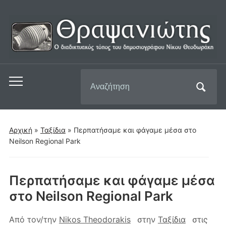
Αναζήτηση
Εναλλαγή
για:
του
μενού
για
Αρχική
»
Ταξίδια
»
Περπατήσαμε και φάγαμε μέσα στο
κινητά
Neilson Regional Park
Περπατήσαμε και φάγαμε μέσα
στο Neilson Regional Park
Από τον/την
Nikos Theodorakis
στην
Ταξίδια
στις