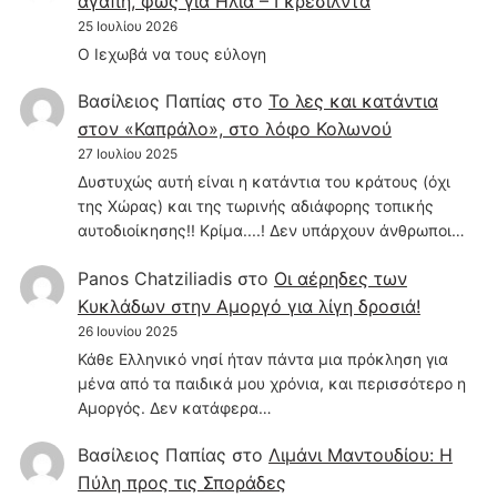
αγάπη, φως για Ηλία – Γκρεσίλντα
25 Ιουλίου 2026
Ο Ιεχωβά να τους εύλογη
Βασίλειος Παπίας
στο
Το λες και κατάντια
στον «Καπράλο», στο λόφο Κολωνού
27 Ιουλίου 2025
Δυστυχώς αυτή είναι η κατάντια του κράτους (όχι
της Χώρας) και της τωρινής αδιάφορης τοπικής
αυτοδιοίκησης!! Κρίμα....! Δεν υπάρχουν άνθρωποι…
Panos Chatziliadis
στο
Οι αέρηδες των
Κυκλάδων στην Αμοργό για λίγη δροσιά!
26 Ιουνίου 2025
Κάθε Ελληνικό νησί ήταν πάντα μια πρόκληση για
μένα από τα παιδικά μου χρόνια, και περισσότερο η
Αμοργός. Δεν κατάφερα…
Βασίλειος Παπίας
στο
Λιμάνι Μαντουδίου: Η
Πύλη προς τις Σποράδες