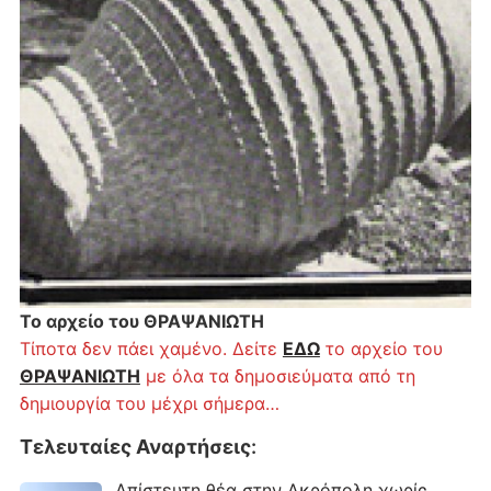
Το αρχείο του ΘΡΑΨΑΝΙΩΤΗ
Τίποτα δεν πάει χαμένο. Δείτε
ΕΔΩ
το αρχείο του
ΘΡΑΨΑΝΙΩΤΗ
με όλα τα δημοσιεύματα από τη
δημιουργία του μέχρι σήμερα…
Τελευταίες Αναρτήσεις
:
Απίστευτη θέα στην Ακρόπολη χωρίς