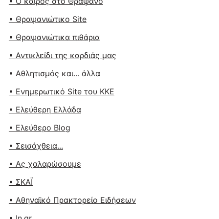
• Ο καιρός στο Θραψανό
• Θραψανιώτικο Site
• Θραψανιώτικα πιθάρια
• Αντικλείδι της καρδιάς μας
• Αθλητισμός και... άλλα
• Ενημερωτικό Site του ΚΚΕ
• Ελεύθερη Ελλάδα
• Ελεύθερο Blog
• Σεισάχθεια...
• Ας χαλαρώσουμε
• ΣΚΑΪ
• Αθηναϊκό Πρακτορείο Ειδήσεων
• In.gr