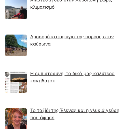
κλιματισμό
Δροσερό καταφύγιο της παρέας στον
καύσωνα
Η εμπιστοσύνη, το δικό μας καλύτερο
«αντίδοτο»
Το ταξίδι της Έλενας και η γλυκιά γεύση
που άφησε