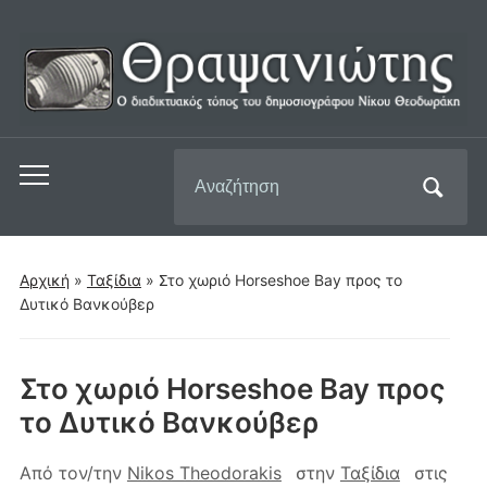
Αναζήτηση
Εναλλαγή
για:
του
μενού
για
Αρχική
»
Ταξίδια
»
Στο χωριό Horseshoe Bay προς το
κινητά
Δυτικό Βανκούβερ
Στο χωριό Horseshoe Bay προς
το Δυτικό Βανκούβερ
Από τον/την
Nikos Theodorakis
στην
Ταξίδια
στις