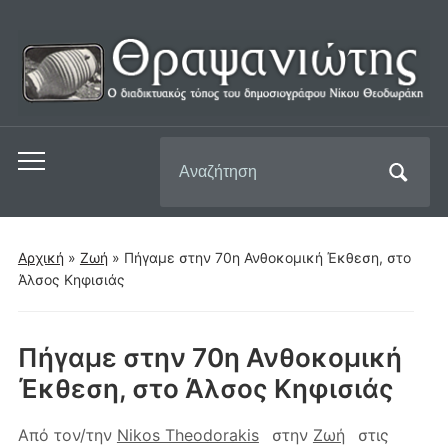
Αναζήτηση
Εναλλαγή
για:
του
μενού
για
Αρχική
»
Ζωή
»
Πήγαμε στην 70η Ανθοκομική Έκθεση, στο
κινητά
Άλσος Κηφισιάς
Πήγαμε στην 70η Ανθοκομική
Έκθεση, στο Άλσος Κηφισιάς
Από τον/την
Nikos Theodorakis
στην
Ζωή
στις