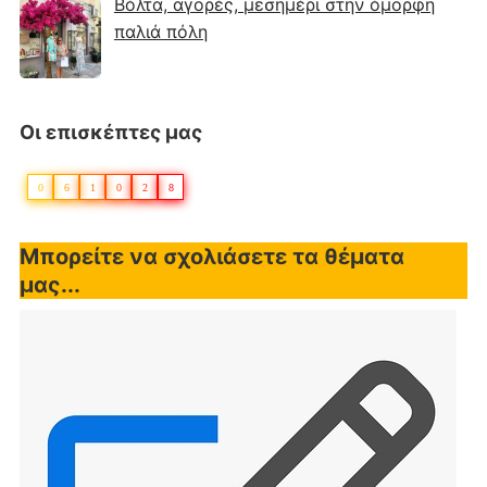
Βόλτα, αγορές, μεσημέρι στην όμορφη
παλιά πόλη
Οι επισκέπτες μας
0
6
1
0
2
8
Μπορείτε να σχολιάσετε τα θέματα
μας...