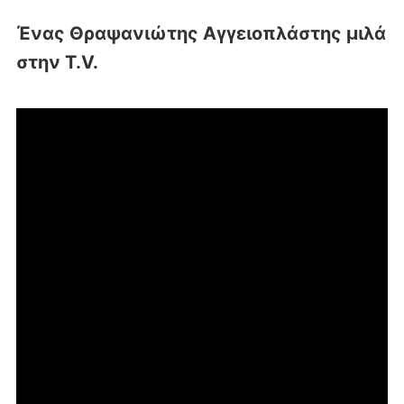
Ένας Θραψανιώτης Αγγειοπλάστης μιλά
στην T.V.