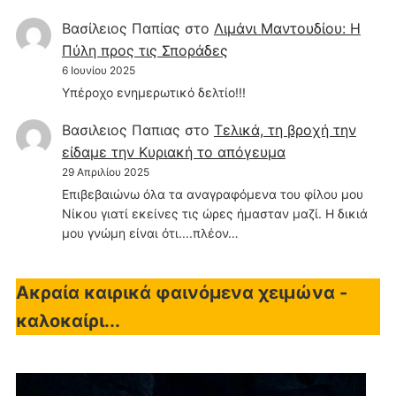
Βασίλειος Παπίας
στο
Λιμάνι Μαντουδίου: Η
Πύλη προς τις Σποράδες
6 Ιουνίου 2025
Υπέροχο ενημερωτικό δελτίο!!!
Βασιλειος Παπιας
στο
Τελικά, τη βροχή την
είδαμε την Κυριακή το απόγευμα
29 Απριλίου 2025
Επιβεβαιώνω όλα τα αναγραφόμενα του φίλου μου
Νίκου γιατί εκείνες τις ώρες ήμασταν μαζί. Η δικιά
μου γνώμη είναι ότι....πλέον…
Ακραία καιρικά φαινόμενα χειμώνα -
καλοκαίρι...