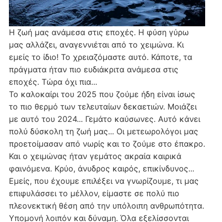
Η ζωή μας ανάμεσα στις εποχές. Η φύση γύρω
μας αλλάζει, αναγεννιέται από το χειμώνα. Κι
εμείς το ίδιο! Το χρειαζόμαστε αυτό. Κάποτε, τα
πράγματα ήταν πιο ευδιάκριτα ανάμεσα στις
εποχές. Τώρα όχι πια...
Το καλοκαίρι του 2025 που ζούμε ήδη είναι ίσως
το πιο θερμό των τελευταίων δεκαετιών. Μοιάζει
με αυτό του 2024... Γεμάτο καύσωνες. Αυτό κάνει
πολύ δύσκολη τη ζωή μας... Οι μετεωρολόγοι μας
προετοίμασαν από νωρίς και το ζούμε στο έπακρο.
Και ο χειμώνας ήταν γεμάτος ακραία καιρικά
φαινόμενα. Κρύο, άνυδρος καιρός, επικίνδυνος...
Εμείς, που έχουμε επιλέξει να γνωρίζουμε, τι μας
επιφυλάσσει το μέλλον, είμαστε σε πολύ πιο
πλεονεκτική θέση από την υπόλοιπη ανθρωπότητα.
Υπομονή λοιπόν και δύναμη. Όλα εξελίσσονται