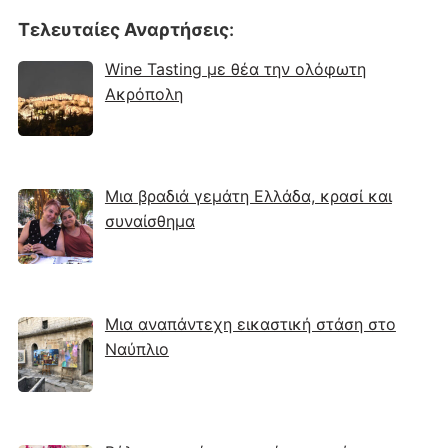
Τελευταίες Αναρτήσεις
:
Wine Tasting με θέα την ολόφωτη
Ακρόπολη
Μια βραδιά γεμάτη Ελλάδα, κρασί και
συναίσθημα
Μια αναπάντεχη εικαστική στάση στο
Ναύπλιο