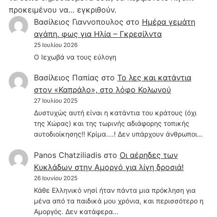
προκειμένου να… εγκριθούν.
Βασίλειος Γιαννοπουλος
στο
Hμέρα γεμάτη
αγάπη, φως για Ηλία – Γκρεσίλντα
25 Ιουλίου 2026
Ο Ιεχωβά να τους εύλογη
Βασίλειος Παπίας
στο
Το λες και κατάντια
στον «Καπράλο», στο λόφο Κολωνού
27 Ιουλίου 2025
Δυστυχώς αυτή είναι η κατάντια του κράτους (όχι
της Χώρας) και της τωρινής αδιάφορης τοπικής
αυτοδιοίκησης!! Κρίμα....! Δεν υπάρχουν άνθρωποι…
Panos Chatziliadis
στο
Οι αέρηδες των
Κυκλάδων στην Αμοργό για λίγη δροσιά!
26 Ιουνίου 2025
Κάθε Ελληνικό νησί ήταν πάντα μια πρόκληση για
μένα από τα παιδικά μου χρόνια, και περισσότερο η
Αμοργός. Δεν κατάφερα…