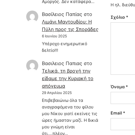
Αμοργός. Δεν κατάφερα…
Η ηλ. διεύθ
Βασίλειος Παπίας
στο
Σχόλιο
*
Λιμάνι Μαντουδίου: Η
Πύλη προς τις Σποράδες
6 Ιουνίου 2025
Υπέροχο ενημερωτικό
δελτίο!!!
Βασιλειος Παπιας
στο
Τελικά, τη βροχή την
είδαμε την Κυριακή το
απόγευμα
Όνομα
*
29 Απριλίου 2025
Επιβεβαιώνω όλα τα
αναγραφόμενα του φίλου
Email
*
μου Νίκου γιατί εκείνες τις
ώρες ήμασταν μαζί. Η δικιά
μου γνώμη είναι
ότι....πλέον…