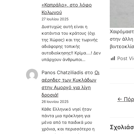
«Καπράλο», στο λόφο
Κολωνού
27 Ιουλίου 2025
Δυστυχώς αυτή είναι η
Χαιρόμαστε
κατάντια του κράτους (όχι
στην άλλη
της Χώρας) και της τωρινής
βιντεοκλί
αδιάφορης τοπικής
αυτοδιοίκησης!! Κρίμα....! Δεν
Post Vi
υπάρχουν άνθρωποι…
Panos Chatziliadis
στο
Οι
αέρηδες των Κυκλάδων
στην Αμοργό για λίγη
δροσιά!
←
Πόρτ
26 Ιουνίου 2025
Κάθε Ελληνικό νησί ήταν
πάντα μια πρόκληση για
μένα από τα παιδικά μου
Σχολιάσ
χρόνια, και περισσότερο η