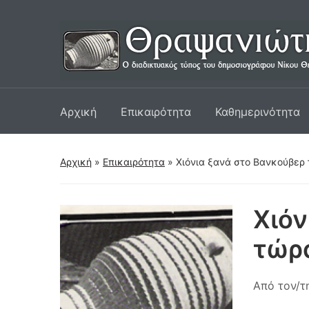
Αρχική
Επικαιρότητα
Καθημερινότητα
Αρχική
»
Επικαιρότητα
»
Χιόνια ξανά στο Βανκούβερ 
Χιόν
τώρ
Από τον/τ