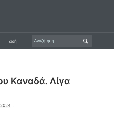
Αναζήτηση
Ζωή
για:
ου Καναδά. Λίγα
 2024
.