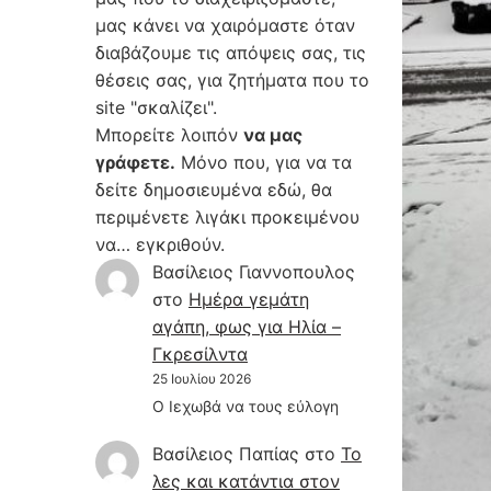
μας κάνει να χαιρόμαστε όταν
διαβάζουμε τις απόψεις σας, τις
θέσεις σας, για ζητήματα που το
site "σκαλίζει".
Μπορείτε λοιπόν
να μας
γράφετε.
Μόνο που, για να τα
δείτε δημοσιευμένα εδώ, θα
περιμένετε λιγάκι προκειμένου
να… εγκριθούν.
Βασίλειος Γιαννοπουλος
στο
Hμέρα γεμάτη
αγάπη, φως για Ηλία –
Γκρεσίλντα
25 Ιουλίου 2026
Ο Ιεχωβά να τους εύλογη
Βασίλειος Παπίας
στο
Το
λες και κατάντια στον