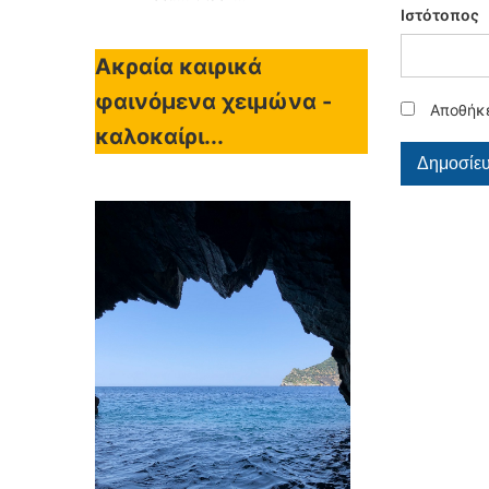
Ιστότοπος
Ακραία καιρικά
φαινόμενα χειμώνα -
Αποθήκε
καλοκαίρι...