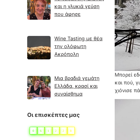
και η γλυκιά γεύση
που άφησε
Wine Tasting με θέα
την ολόφωτη
Ακρόπολη
Μπορεί εδ
Μια βραδιά γεμάτη
και πού, 
Ελλάδα, κρασί και
χιόνισε πά
συναίσθημα
Οι επισκέπτες μας
0
6
1
2
2
8