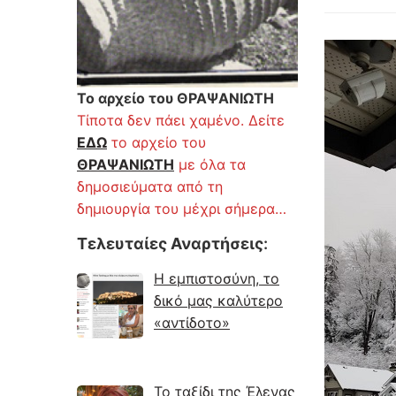
Το αρχείο του ΘΡΑΨΑΝΙΩΤΗ
Τίποτα δεν πάει χαμένο. Δείτε
ΕΔΩ
το αρχείο του
ΘΡΑΨΑΝΙΩΤΗ
με όλα τα
δημοσιεύματα από τη
δημιουργία του μέχρι σήμερα…
Τελευταίες Αναρτήσεις
:
Η εμπιστοσύνη, το
δικό μας καλύτερο
«αντίδοτο»
Το ταξίδι της Έλενας