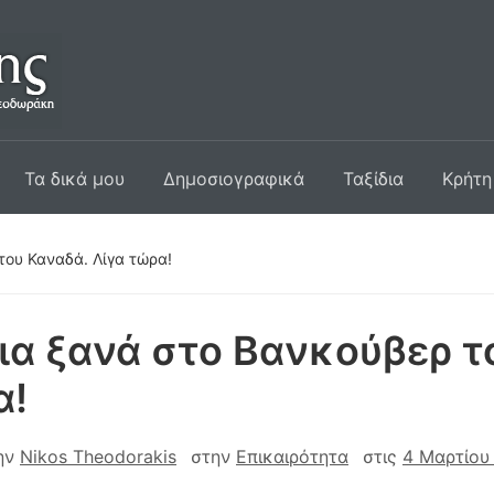
Τα δικά μου
Δημοσιογραφικά
Ταξίδια
Κρήτη
του Καναδά. Λίγα τώρα!
ια ξανά στο Βανκούβερ τ
α!
ην
Nikos Theodorakis
στην
Επικαιρότητα
στις
4 Μαρτίου