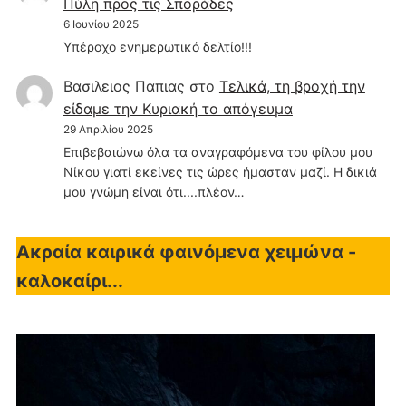
Πύλη προς τις Σποράδες
6 Ιουνίου 2025
Υπέροχο ενημερωτικό δελτίο!!!
Βασιλειος Παπιας
στο
Τελικά, τη βροχή την
είδαμε την Κυριακή το απόγευμα
29 Απριλίου 2025
Επιβεβαιώνω όλα τα αναγραφόμενα του φίλου μου
Νίκου γιατί εκείνες τις ώρες ήμασταν μαζί. Η δικιά
μου γνώμη είναι ότι....πλέον…
Ακραία καιρικά φαινόμενα χειμώνα -
καλοκαίρι...