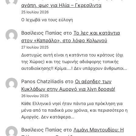
αγάπη, φως για Ηλία – Γκρεσίλντα
25 Ιουλίου 2026
Ο Ιεχωβά να τους εύλογη
Βασίλειος Παπίας
στο
Το λες και κατάντια
στον «Καπράλο», στο λόφο Κολωνού
27 Ιουλίου 2025
Δυστυχώς αυτή είναι η κατάντια του κράτους (όχι
της Χώρας) και της τωρινής αδιάφορης τοπικής
αυτοδιοίκησης!! Κρίμα....! Δεν υπάρχουν άνθρωποι…
Panos Chatziliadis
στο
Οι αέρηδες των
Κυκλάδων στην Αμοργό για λίγη δροσιά!
26 Ιουνίου 2025
Κάθε Ελληνικό νησί ήταν πάντα μια πρόκληση για
μένα από τα παιδικά μου χρόνια, και περισσότερο η
Αμοργός. Δεν κατάφερα…
Βασίλειος Παπίας
στο
Λιμάνι Μαντουδίου: Η