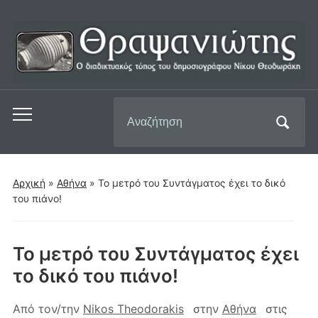
Αναζήτηση
Εναλλαγή
για:
του
μενού
για
Αρχική
»
Αθήνα
»
Το μετρό του Συντάγματος έχει το δικό
κινητά
του πιάνο!
Το μετρό του Συντάγματος έχει
το δικό του πιάνο!
Από τον/την
Nikos Theodorakis
στην
Αθήνα
στις