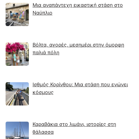
Μια αναπάντεχη εικαστική στάση στο
Ναύπλιο
Βόλτα, αγορές, μεσημέρι στην όμορφη
παλιά πόλη
Ισθμός Κορίνθου: Μια στάση που ενώνει
κόσμους
Καραβάκια στο λιμάνι, ιστορίες στη
θάλασσα