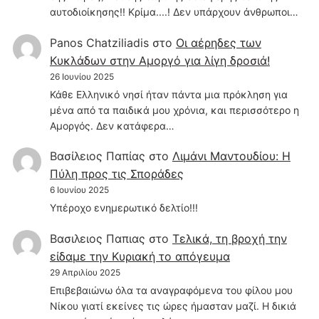
αυτοδιοίκησης!! Κρίμα....! Δεν υπάρχουν άνθρωποι…
Panos Chatziliadis
στο
Οι αέρηδες των
Κυκλάδων στην Αμοργό για λίγη δροσιά!
26 Ιουνίου 2025
Κάθε Ελληνικό νησί ήταν πάντα μια πρόκληση για
μένα από τα παιδικά μου χρόνια, και περισσότερο η
Αμοργός. Δεν κατάφερα…
Βασίλειος Παπίας
στο
Λιμάνι Μαντουδίου: Η
Πύλη προς τις Σποράδες
6 Ιουνίου 2025
Υπέροχο ενημερωτικό δελτίο!!!
Βασιλειος Παπιας
στο
Τελικά, τη βροχή την
είδαμε την Κυριακή το απόγευμα
29 Απριλίου 2025
Επιβεβαιώνω όλα τα αναγραφόμενα του φίλου μου
Νίκου γιατί εκείνες τις ώρες ήμασταν μαζί. Η δικιά