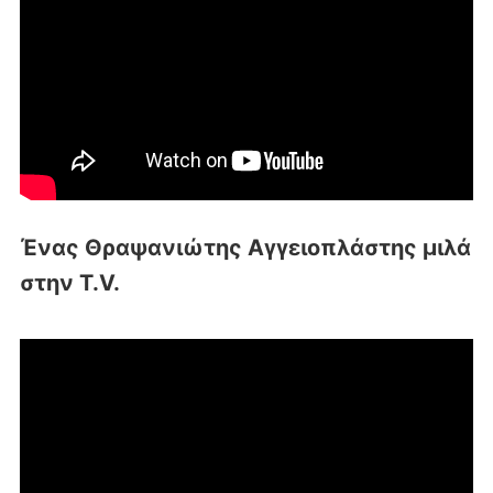
Ένας Θραψανιώτης Αγγειοπλάστης μιλά
στην T.V.