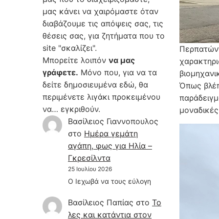
μας κάνει να χαιρόμαστε όταν
διαβάζουμε τις απόψεις σας, τις
θέσεις σας, για ζητήματα που το
site "σκαλίζει".
Περπατώντ
Μπορείτε λοιπόν
να μας
χαρακτηρι
γράφετε.
Μόνο που, για να τα
βιομηχανι
δείτε δημοσιευμένα εδώ, θα
Όπως βλέπ
περιμένετε λιγάκι προκειμένου
παράδειγμ
να… εγκριθούν.
μοναδικές
Βασίλειος Γιαννοπουλος
στο
Hμέρα γεμάτη
αγάπη, φως για Ηλία –
Γκρεσίλντα
25 Ιουλίου 2026
Ο Ιεχωβά να τους εύλογη
Βασίλειος Παπίας
στο
Το
λες και κατάντια στον