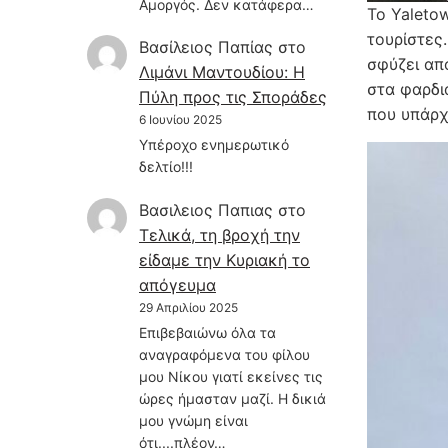
Αμοργός. Δεν κατάφερα…
Το Yaletow
τουρίστες.
Βασίλειος Παπίας
στο
σφύζει απ
Λιμάνι Μαντουδίου: Η
στα φαρδι
Πύλη προς τις Σποράδες
που υπάρχ
6 Ιουνίου 2025
Υπέροχο ενημερωτικό
δελτίο!!!
Βασιλειος Παπιας
στο
Τελικά, τη βροχή την
είδαμε την Κυριακή το
απόγευμα
29 Απριλίου 2025
Επιβεβαιώνω όλα τα
αναγραφόμενα του φίλου
μου Νίκου γιατί εκείνες τις
ώρες ήμασταν μαζί. Η δικιά
μου γνώμη είναι
ότι....πλέον…