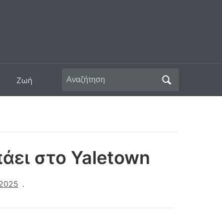
Αναζήτηση
Ζωή
για:
άει στο Yaletown
 2025
.