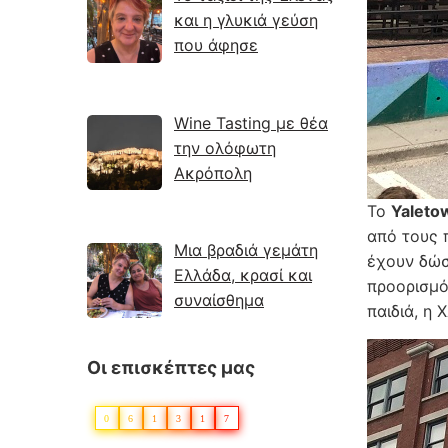
και η γλυκιά γεύση
που άφησε
Wine Tasting με θέα
την ολόφωτη
Ακρόπολη
Το
Yaleto
από τους 
Μια βραδιά γεμάτη
έχουν δώσ
Ελλάδα, κρασί και
προορισμό
συναίσθημα
παιδιά, η 
Οι επισκέπτες μας
0
6
1
3
1
7