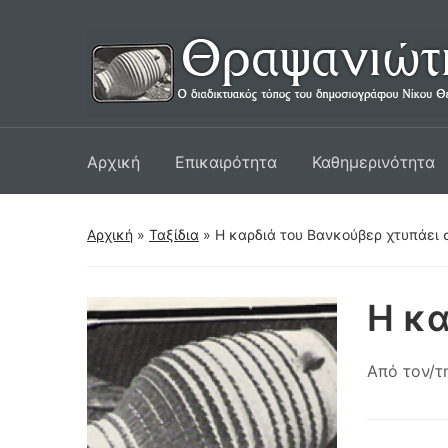
Αρχική
Επικαιρότητα
Καθημερινότητα
Αρχική
»
Ταξίδια
»
Η καρδιά του Βανκούβερ χτυπάει 
Η κα
Από τον/τ