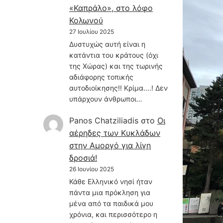
«Καπράλο», στο λόφο
Κολωνού
27 Ιουλίου 2025
Δυστυχώς αυτή είναι η
κατάντια του κράτους (όχι
της Χώρας) και της τωρινής
αδιάφορης τοπικής
αυτοδιοίκησης!! Κρίμα....! Δεν
υπάρχουν άνθρωποι…
Panos Chatziliadis
στο
Οι
αέρηδες των Κυκλάδων
στην Αμοργό για λίγη
δροσιά!
26 Ιουνίου 2025
Κάθε Ελληνικό νησί ήταν
πάντα μια πρόκληση για
μένα από τα παιδικά μου
χρόνια, και περισσότερο η