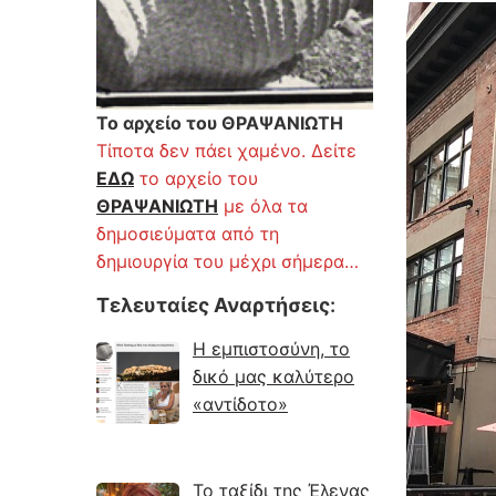
Το αρχείο του ΘΡΑΨΑΝΙΩΤΗ
Τίποτα δεν πάει χαμένο. Δείτε
ΕΔΩ
το αρχείο του
ΘΡΑΨΑΝΙΩΤΗ
με όλα τα
δημοσιεύματα από τη
δημιουργία του μέχρι σήμερα…
Τελευταίες Αναρτήσεις
:
Η εμπιστοσύνη, το
δικό μας καλύτερο
«αντίδοτο»
Το ταξίδι της Έλενας