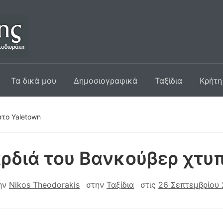
Τα δικά μου
Δημοσιογραφικά
Ταξίδια
Κρήτη
στο Yaletown
ρδιά του Βανκούβερ χτυπ
ην
Nikos Theodorakis
στην
Ταξίδια
στις
26 Σεπτεμβρίου