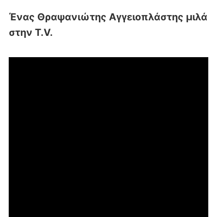
Ένας Θραψανιώτης Αγγειοπλάστης μιλά
στην T.V.