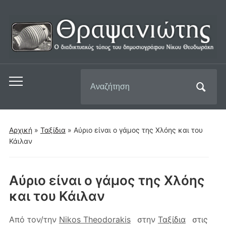
Αναζήτηση
Εναλλαγή
για:
του
μενού
για
Αρχική
»
Ταξίδια
»
Αύριο είναι ο γάμος της Χλόης και του
κινητά
Κάιλαν
Αύριο είναι ο γάμος της Χλόης
και του Κάιλαν
Από τον/την
Nikos Theodorakis
στην
Ταξίδια
στις