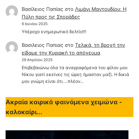
Βασίλειος Παπίας
στο
Λιμάνι Μαντουδίου: Η
Πύλη προς τις Σποράδες
6 Ιουνίου 2025
Υπέροχο ενημερωτικό δελτίο!!!
Βασιλειος Παπιας
στο
Τελικά, τη βροχή την
είδαμε την Κυριακή το απόγευμα
29 Απριλίου 2025
Επιβεβαιώνω όλα τα αναγραφόμενα του φίλου μου
Νίκου γιατί εκείνες τις ώρες ήμασταν μαζί. Η δικιά
μου γνώμη είναι ότι....πλέον…
Ακραία καιρικά φαινόμενα χειμώνα -
καλοκαίρι...