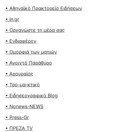
• Αθηναϊκό Πρακτορείο Ειδήσεων
• In.gr
• Οργανώστε τη μέρα σας
• Ενδιαφέρον
• Ομορφιά των ματιών
• Ανοιχτό Παράθυρο
• Αρουραίος
• Τρο-μα-κτικό
• Ειδησεογραφικό Blog
• Nonews-NEWS
• Press-Gr
• ΠΡΕΖΑ TV