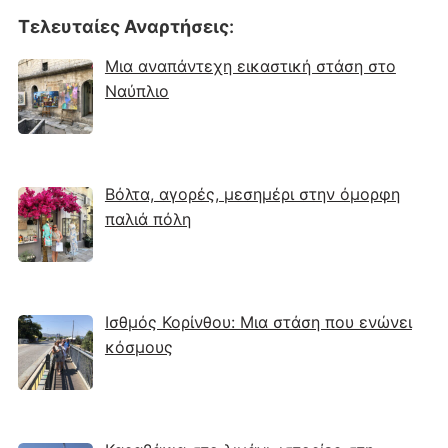
Τελευταίες Αναρτήσεις
:
Μια αναπάντεχη εικαστική στάση στο
Ναύπλιο
Βόλτα, αγορές, μεσημέρι στην όμορφη
παλιά πόλη
Ισθμός Κορίνθου: Μια στάση που ενώνει
κόσμους