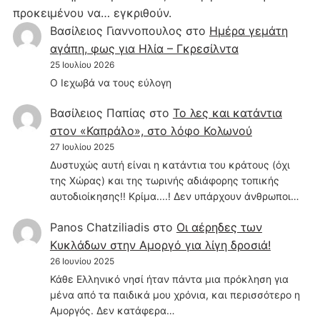
προκειμένου να… εγκριθούν.
Βασίλειος Γιαννοπουλος
στο
Hμέρα γεμάτη
αγάπη, φως για Ηλία – Γκρεσίλντα
25 Ιουλίου 2026
Ο Ιεχωβά να τους εύλογη
Βασίλειος Παπίας
στο
Το λες και κατάντια
στον «Καπράλο», στο λόφο Κολωνού
27 Ιουλίου 2025
Δυστυχώς αυτή είναι η κατάντια του κράτους (όχι
της Χώρας) και της τωρινής αδιάφορης τοπικής
αυτοδιοίκησης!! Κρίμα....! Δεν υπάρχουν άνθρωποι…
Panos Chatziliadis
στο
Οι αέρηδες των
Κυκλάδων στην Αμοργό για λίγη δροσιά!
26 Ιουνίου 2025
Κάθε Ελληνικό νησί ήταν πάντα μια πρόκληση για
μένα από τα παιδικά μου χρόνια, και περισσότερο η
Αμοργός. Δεν κατάφερα…