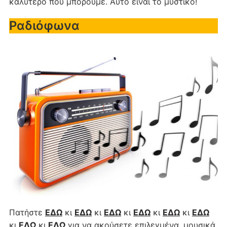
καλύτερο που μπορούμε. Αυτό είναι το μυστικό!
Ραδιόφωνα
Πατήστε
ΕΔΩ
κι
ΕΔΩ
κι
ΕΔΩ
κι
ΕΔΩ
κι
ΕΔΩ
κι
ΕΔΩ
κι
ΕΔΩ
κι
ΕΔΩ
για να ακούσετε επιλεγμένα, μουσικά,