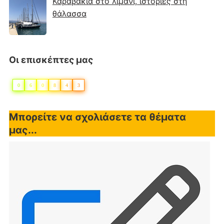
Καραβάκια στο λιμάνι, ιστορίες στη
θάλασσα
Οι επισκέπτες μας
0
6
0
8
4
3
Μπορείτε να σχολιάσετε τα θέματα
μας...