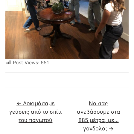
Post Views:
651
←
Δοκιμάσαμε
Nα σας
γεύσεις από το σπίτι
ανεβάσουμε στα
του παγωτού
885 μέτρα, με…
γόνδολα;
→