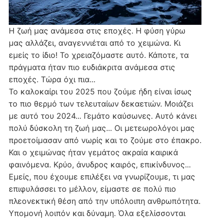
Η ζωή μας ανάμεσα στις εποχές. Η φύση γύρω
μας αλλάζει, αναγεννιέται από το χειμώνα. Κι
εμείς το ίδιο! Το χρειαζόμαστε αυτό. Κάποτε, τα
πράγματα ήταν πιο ευδιάκριτα ανάμεσα στις
εποχές. Τώρα όχι πια...
Το καλοκαίρι του 2025 που ζούμε ήδη είναι ίσως
το πιο θερμό των τελευταίων δεκαετιών. Μοιάζει
με αυτό του 2024... Γεμάτο καύσωνες. Αυτό κάνει
πολύ δύσκολη τη ζωή μας... Οι μετεωρολόγοι μας
προετοίμασαν από νωρίς και το ζούμε στο έπακρο.
Και ο χειμώνας ήταν γεμάτος ακραία καιρικά
φαινόμενα. Κρύο, άνυδρος καιρός, επικίνδυνος...
Εμείς, που έχουμε επιλέξει να γνωρίζουμε, τι μας
επιφυλάσσει το μέλλον, είμαστε σε πολύ πιο
πλεονεκτική θέση από την υπόλοιπη ανθρωπότητα.
Υπομονή λοιπόν και δύναμη. Όλα εξελίσσονται