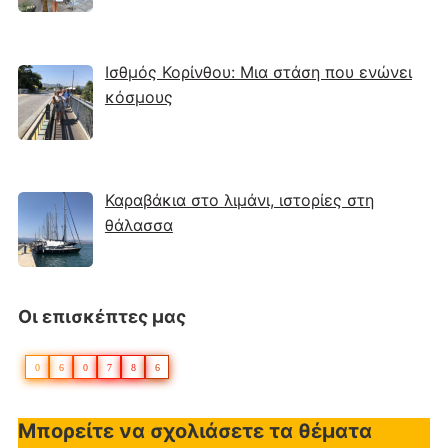
Ισθμός Κορίνθου: Μια στάση που ενώνει
κόσμους
Καραβάκια στο λιμάνι, ιστορίες στη
θάλασσα
Οι επισκέπτες μας
0
6
0
7
8
6
Μπορείτε να σχολιάσετε τα θέματα