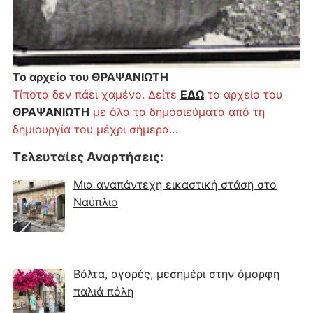
Το αρχείο του ΘΡΑΨΑΝΙΩΤΗ
Τίποτα δεν πάει χαμένο. Δείτε
ΕΔΩ
το αρχείο του
ΘΡΑΨΑΝΙΩΤΗ
με όλα τα δημοσιεύματα από τη
δημιουργία του μέχρι σήμερα…
Τελευταίες Αναρτήσεις
:
Μια αναπάντεχη εικαστική στάση στο
Ναύπλιο
Βόλτα, αγορές, μεσημέρι στην όμορφη
παλιά πόλη