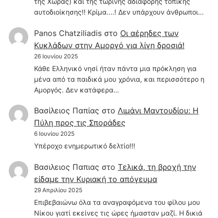
της Χώρας) και της τωρινής αδιάφορης τοπικής
αυτοδιοίκησης!! Κρίμα....! Δεν υπάρχουν άνθρωποι…
Panos Chatziliadis
στο
Οι αέρηδες των
Κυκλάδων στην Αμοργό για λίγη δροσιά!
26 Ιουνίου 2025
Κάθε Ελληνικό νησί ήταν πάντα μια πρόκληση για
μένα από τα παιδικά μου χρόνια, και περισσότερο η
Αμοργός. Δεν κατάφερα…
Βασίλειος Παπίας
στο
Λιμάνι Μαντουδίου: Η
Πύλη προς τις Σποράδες
6 Ιουνίου 2025
Υπέροχο ενημερωτικό δελτίο!!!
Βασιλειος Παπιας
στο
Τελικά, τη βροχή την
είδαμε την Κυριακή το απόγευμα
29 Απριλίου 2025
Επιβεβαιώνω όλα τα αναγραφόμενα του φίλου μου
Νίκου γιατί εκείνες τις ώρες ήμασταν μαζί. Η δικιά