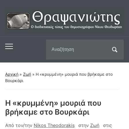
Αναζήτηση
Εναλλαγή
για:
του
μενού
για
Αρχική
»
Ζωή
»
Η «κρυμμένη» μουριά που βρήκαμε στο
κινητά
Βουρκάρι
Η «κρυμμένη» μουριά που
βρήκαμε στο Βουρκάρι
Από τον/την
Nikos Theodorakis
στην
Ζωή
στις