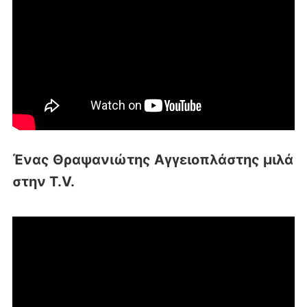
Ένας Θραψανιώτης Αγγειοπλάστης μιλά
στην T.V.