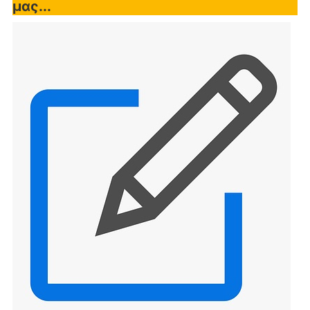
μας...