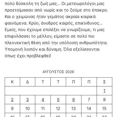
πολύ δύσκολη τη ζωή μας... Οι μετεωρολόγοι μας
προετοίμασαν από νωρίς και το ζούμε στο έπακρο.
Και ο χειμώνας ήταν γεμάτος ακραία καιρικά
φαινόμενα. Κρύο, άνυδρος καιρός, επικίνδυνος...
Εμείς, που έχουμε επιλέξει να γνωρίζουμε, τι μας
επιφυλάσσει το μέλλον, είμαστε σε πολύ πιο
πλεονεκτική θέση από την υπόλοιπη ανθρωπότητα.
Υπομονή λοιπόν και δύναμη. Όλα εξελίσσονται
όπως έχει προβλεφθεί!
ΑΎΓΟΥΣΤΟΣ 2026
Κ
Δ
Τ
Τ
Π
Π
Σ
1
2
3
4
5
6
7
8
9
10
11
12
13
14
15