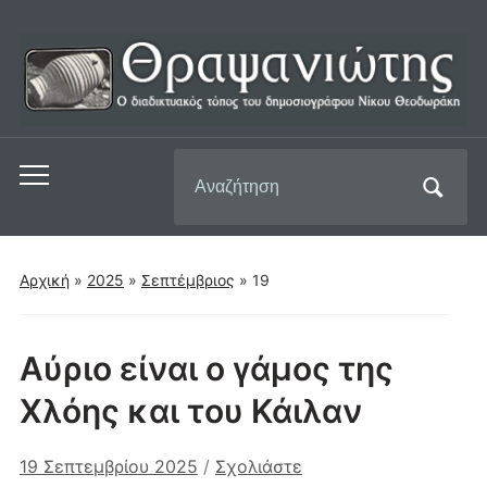
Αναζήτηση
Εναλλαγή
για:
του
μενού
για
Αρχική
»
2025
»
Σεπτέμβριος
»
19
κινητά
Αύριο είναι ο γάμος της
Χλόης και του Κάιλαν
19 Σεπτεμβρίου 2025
/
Σχολιάστε