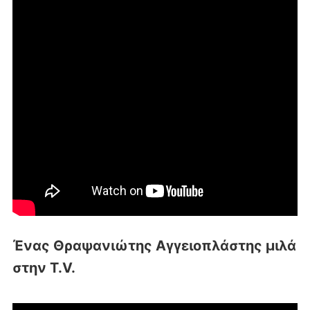
Ένας Θραψανιώτης Αγγειοπλάστης μιλά
στην T.V.