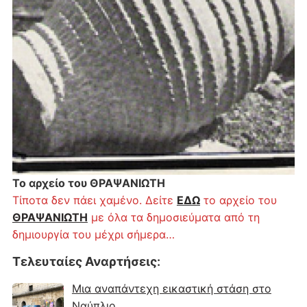
Το αρχείο του ΘΡΑΨΑΝΙΩΤΗ
Τίποτα δεν πάει χαμένο. Δείτε
ΕΔΩ
το αρχείο του
ΘΡΑΨΑΝΙΩΤΗ
με όλα τα δημοσιεύματα από τη
δημιουργία του μέχρι σήμερα…
Τελευταίες Αναρτήσεις
:
Μια αναπάντεχη εικαστική στάση στο
Ναύπλιο