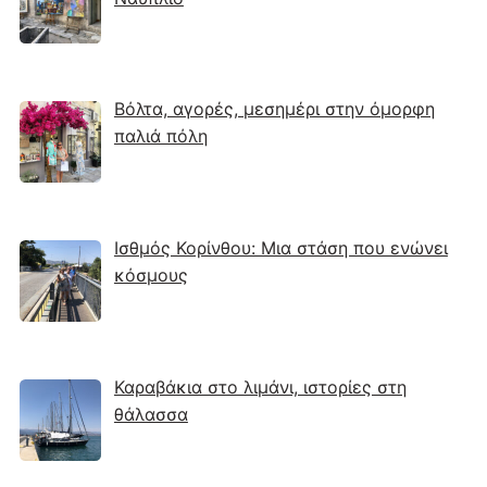
Βόλτα, αγορές, μεσημέρι στην όμορφη
παλιά πόλη
Ισθμός Κορίνθου: Μια στάση που ενώνει
κόσμους
Καραβάκια στο λιμάνι, ιστορίες στη
θάλασσα