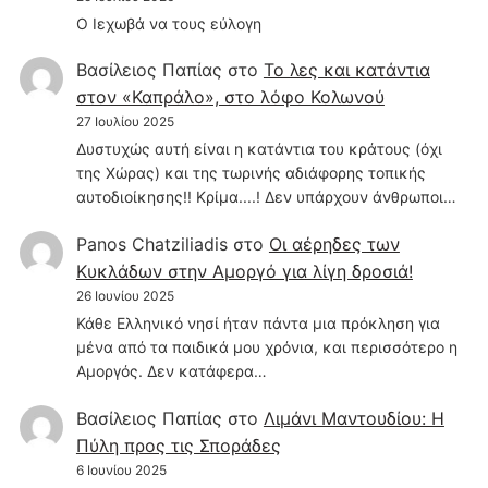
Ο Ιεχωβά να τους εύλογη
Βασίλειος Παπίας
στο
Το λες και κατάντια
στον «Καπράλο», στο λόφο Κολωνού
27 Ιουλίου 2025
Δυστυχώς αυτή είναι η κατάντια του κράτους (όχι
της Χώρας) και της τωρινής αδιάφορης τοπικής
αυτοδιοίκησης!! Κρίμα....! Δεν υπάρχουν άνθρωποι…
Panos Chatziliadis
στο
Οι αέρηδες των
Κυκλάδων στην Αμοργό για λίγη δροσιά!
26 Ιουνίου 2025
Κάθε Ελληνικό νησί ήταν πάντα μια πρόκληση για
μένα από τα παιδικά μου χρόνια, και περισσότερο η
Αμοργός. Δεν κατάφερα…
Βασίλειος Παπίας
στο
Λιμάνι Μαντουδίου: Η
Πύλη προς τις Σποράδες
6 Ιουνίου 2025